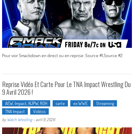
Pour voir Smackdown en direct ou en reprise :Source #1,Source #2
Reprise Vidéo Et Carte Pour Le TNA Impact Wrestling Du
9 Avril 2026 !
AEW, Impact, NJPW, ROH
carte
ex WWE
Streaming
TNA Impact
Vidéos
by
Watch Wrestling
-
avril 9, 2026