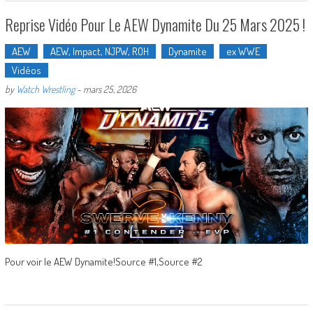
Reprise Vidéo Pour Le AEW Dynamite Du 25 Mars 2025 !
AEW
AEW, Impact, NJPW, ROH
Dynamite
ex WWE
Vidéos
by
Watch Wrestling
-
mars 25, 2026
Pour voir le AEW Dynamite!Source #1,Source #2