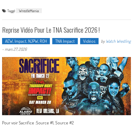
Taggé
WrestleMania
Reprise Vidéo Pour Le TNA Sacrifice 2026 !
AEW, Impact, NJPW, ROH
TNA Impact
Vidéos
by
Watch Wrestling
-
mars 27, 2026
Pour voir Sacrifice :Source #1, Source #2