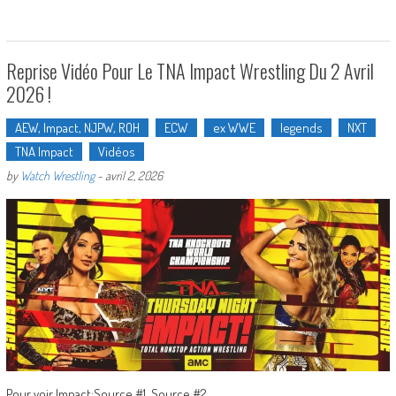
Reprise Vidéo Pour Le TNA Impact Wrestling Du 2 Avril
2026 !
AEW, Impact, NJPW, ROH
ECW
ex WWE
legends
NXT
TNA Impact
Vidéos
by
Watch Wrestling
-
avril 2, 2026
Pour voir Impact:Source #1, Source #2