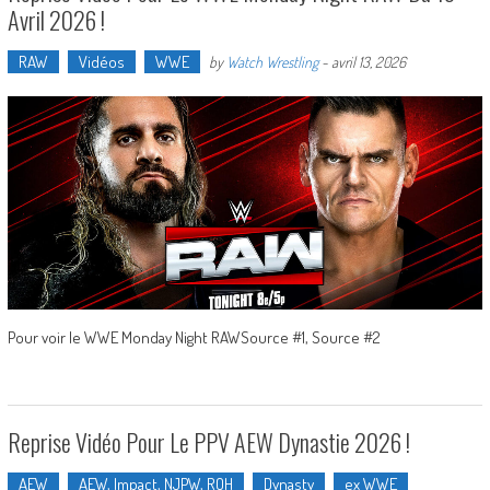
Avril 2026 !
RAW
Vidéos
WWE
by
Watch Wrestling
-
avril 13, 2026
Pour voir le WWE Monday Night RAWSource #1, Source #2
Reprise Vidéo Pour Le PPV AEW Dynastie 2026 !
AEW
AEW, Impact, NJPW, ROH
Dynasty
ex WWE