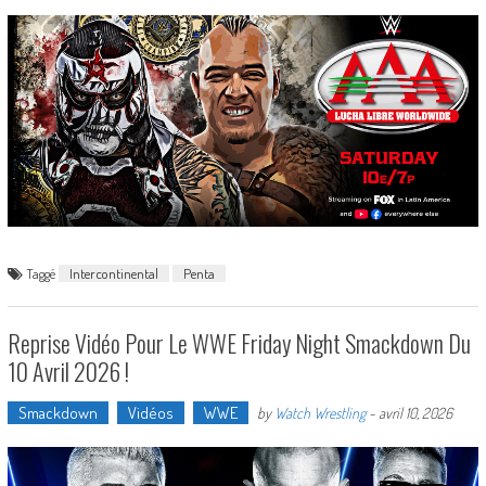
Taggé
Intercontinental
Penta
Reprise Vidéo Pour Le WWE Friday Night Smackdown Du
10 Avril 2026 !
Smackdown
Vidéos
WWE
by
Watch Wrestling
-
avril 10, 2026