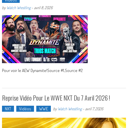
by
Watch Wrestling
-
avril 8, 2026
Pour voir le AEW Dynamite!Source #1,Source #2
Reprise Vidéo Pour Le WWE NXT Du 7 Avril 2026 !
NXT
Vidéos
WWE
by
Watch Wrestling
-
avril 7, 2026