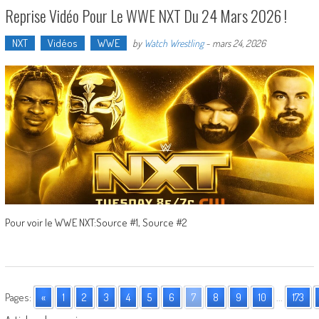
Reprise Vidéo Pour Le WWE NXT Du 24 Mars 2026 !
NXT
Vidéos
WWE
by
Watch Wrestling
-
mars 24, 2026
Pour voir le WWE NXT:Source #1, Source #2
Pages:
«
1
2
3
4
5
6
7
8
9
10
...
173