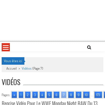
Vous êtes ici
Accueil
>
Vidéos
(Page 7)
VIDÉOS
Pages:
«
1
2
3
4
5
6
7
8
9
10
...
173
Reprise Vidéo Pour Le WWE Monday Night RAW Du 13