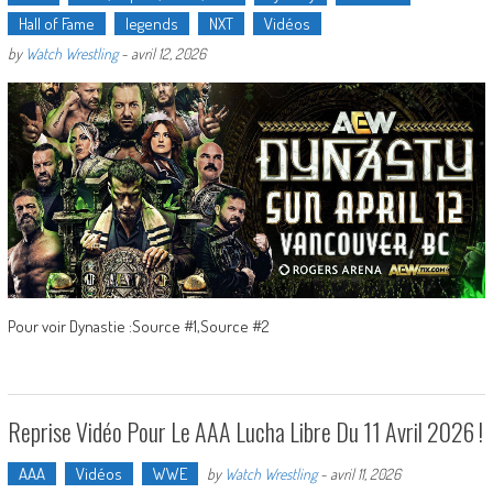
Hall of Fame
legends
NXT
Vidéos
by
Watch Wrestling
-
avril 12, 2026
Pour voir Dynastie :Source #1,Source #2
Reprise Vidéo Pour Le AAA Lucha Libre Du 11 Avril 2026 !
AAA
Vidéos
WWE
by
Watch Wrestling
-
avril 11, 2026