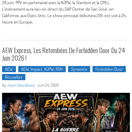
28 juin. PPV en partenariat avec la NJPW, la Stardom et la CMLL.
L'événement aura lieu en direct du SAP Center de San José, en
Californie, aux États-Unis. Le show principal débutera 20h est soit à 2h,
heure en Europe,
AEW Express, Les Retombées De Forbidden Door Du 24
Juin 2026 !
AEW
AEW, Impact, NJPW, ROH
Dynamite
Forbidden Door
Nouvelles
by
Jason Descôteaux
-
juin 24, 2026