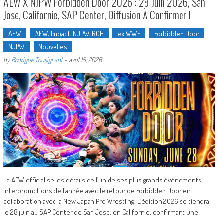
AEW X NJPW Forbidden Door 2026 : 28 Juin 2026, San
Jose, Californie, SAP Center, Diffusion À Confirmer !
AEW
AEW, Impact, NJPW, ROH
ex WWE
Forbidden Door
NJPW
Nouvelles
by
Rodrigue Tousignant
-
avril 15, 2026
La AEW officialise les détails de l’un de ses plus grands événements
interpromotions de l’année avec le retour de Forbidden Door en
collaboration avec la New Japan Pro Wrestling. L’édition 2026 se tiendra
le 28 juin au SAP Center de San Jose, en Californie, confirmant une