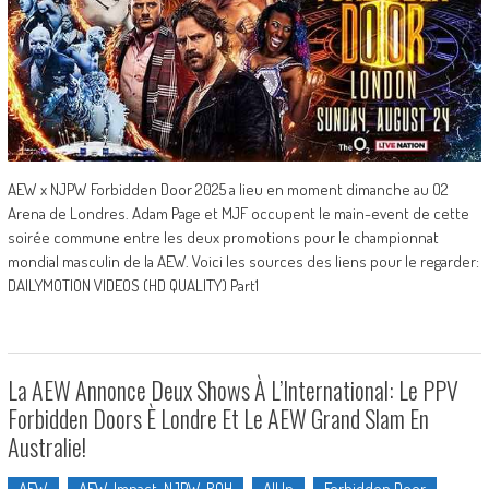
AEW x NJPW Forbidden Door 2025 a lieu en moment dimanche au O2
Arena de Londres. Adam Page et MJF occupent le main-event de cette
soirée commune entre les deux promotions pour le championnat
mondial masculin de la AEW. Voici les sources des liens pour le regarder:
DAILYMOTION VIDEOS (HD QUALITY) Part1
La AEW Annonce Deux Shows À L’International: Le PPV
Forbidden Doors È Londre Et Le AEW Grand Slam En
Australie!
AEW
AEW, Impact, NJPW, ROH
All In
Forbidden Door