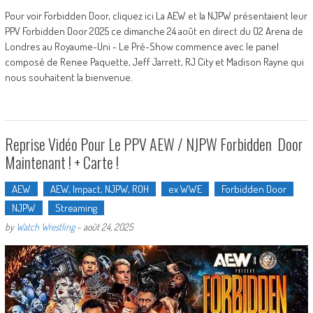
Pour voir Forbidden Door, cliquez ici La AEW et la NJPW présentaient leur
PPV Forbidden Door 2025 ce dimanche 24 août en direct du O2 Arena de
Londres au Royaume-Uni - Le Pré-Show commence avec le panel
composé de Renee Paquette, Jeff Jarrett, RJ City et Madison Rayne qui
nous souhaitent la bienvenue.
Reprise Vidéo Pour Le PPV AEW / NJPW Forbidden Door
Maintenant ! + Carte !
AEW
AEW, Impact, NJPW, ROH
ex WWE
Forbidden Door
NJPW
Streaming
by
Watch Wrestling
-
août 24, 2025