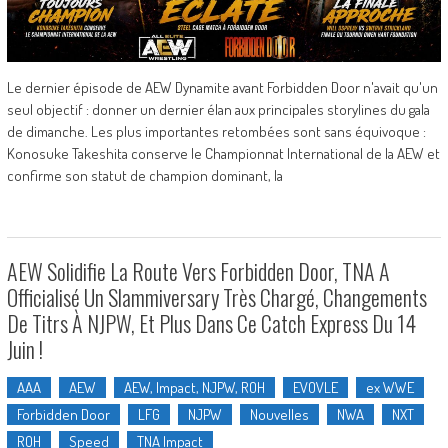
Le dernier épisode de AEW Dynamite avant Forbidden Door n'avait qu'un
seul objectif : donner un dernier élan aux principales storylines du gala
de dimanche. Les plus importantes retombées sont sans équivoque :
Konosuke Takeshita conserve le Championnat International de la AEW et
confirme son statut de champion dominant, la
AEW Solidifie La Route Vers Forbidden Door, TNA A
Officialisé Un Slammiversary Très Chargé, Changements
De Titrs À NJPW, Et Plus Dans Ce Catch Express Du 14
Juin !
AAA
AEW
AEW, Impact, NJPW, ROH
EVOVLE
ex WWE
Forbidden Door
LFG
NJPW
Nouvelles
NWA
NXT
ROH
Speed
TNA Impact