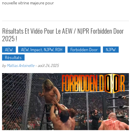
nouvelle vitrine majeure pour
Résultats Et Vidéo Pour Le AEW / NJPR Forbidden Door
2025 !
AEW
AEW, Impact, NJPW, ROH
Forbidden Door
NJPW
Résultats
by
Mattias Antoinette
-
août 24, 2025