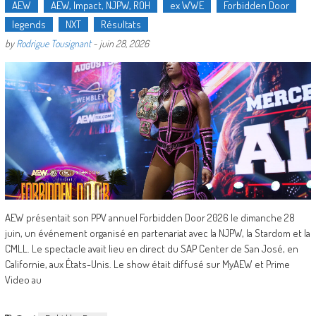
AEW
AEW, Impact, NJPW, ROH
ex WWE
Forbidden Door
legends
NXT
Résultats
by
Rodrigue Tousignant
-
juin 28, 2026
AEW présentait son PPV annuel Forbidden Door 2026 le dimanche 28
juin, un événement organisé en partenariat avec la NJPW, la Stardom et la
CMLL. Le spectacle avait lieu en direct du SAP Center de San José, en
Californie, aux États-Unis. Le show était diffusé sur MyAEW et Prime
Video au