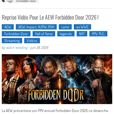
Taggé
Forbidden Door
Reprise Vidéo Pour Le AEW Forbidden Door 2026 !
AEW
AEW, Impact, NJPW, ROH
carte
ex WWE
Forbidden Door
Hall of Fame
legends
NXT
PPV, PLE,
Streaming
Vidéos
by
Watch Wrestling
-
juin 28, 2026
La AEW présentera son PPV annuel Forbidden Door 2026 ce dimanche