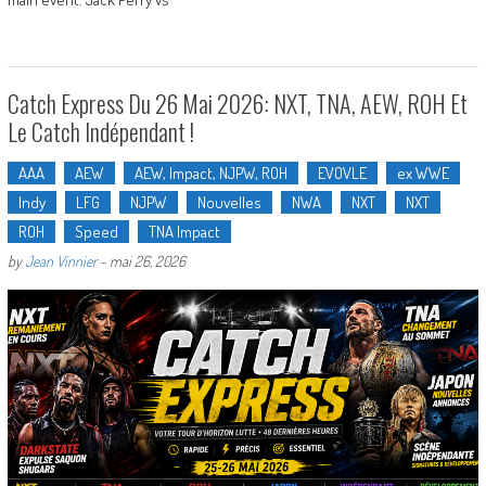
Catch Express Du 26 Mai 2026: NXT, TNA, AEW, ROH Et
Le Catch Indépendant !
AAA
AEW
AEW, Impact, NJPW, ROH
EVOVLE
ex WWE
Indy
LFG
NJPW
Nouvelles
NWA
NXT
NXT
ROH
Speed
TNA Impact
by
Jean Vinnier
-
mai 26, 2026