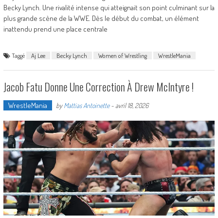
Becky Lynch. Une rivalité intense qui atteignait son point culminant sur la
plus grande scène de la WWE. Dès le début du combat, un élément
inattendu prend une place centrale
Taggé
Aj Lee
Becky Lynch
Women of Wrestling
WrestleMania
Jacob Fatu Donne Une Correction À Drew McIntyre !
WrestleMania
by
Mattias Antoinette
-
avril 18, 2026