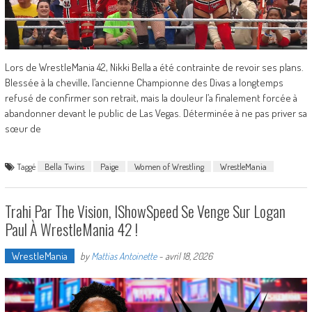
Lors de WrestleMania 42, Nikki Bella a été contrainte de revoir ses plans.
Blessée à la cheville, l’ancienne Championne des Divas a longtemps
refusé de confirmer son retrait, mais la douleur l’a finalement forcée à
abandonner devant le public de Las Vegas. Déterminée à ne pas priver sa
sœur de
Taggé
Bella Twins
Paige
Women of Wrestling
WrestleMania
Trahi Par The Vision, IShowSpeed Se Venge Sur Logan
Paul À WrestleMania 42 !
WrestleMania
by
Mattias Antoinette
-
avril 18, 2026