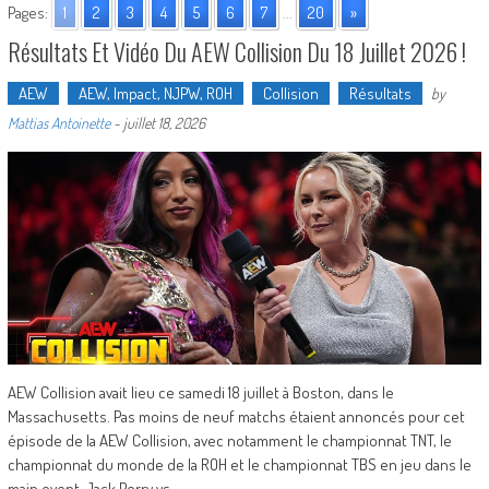
Pages:
1
2
3
4
5
6
7
...
20
»
Résultats Et Vidéo Du AEW Collision Du 18 Juillet 2026 !
AEW
AEW, Impact, NJPW, ROH
Collision
Résultats
by
Mattias Antoinette
-
juillet 18, 2026
AEW Collision avait lieu ce samedi 18 juillet à Boston, dans le
Massachusetts. Pas moins de neuf matchs étaient annoncés pour cet
épisode de la AEW Collision, avec notamment le championnat TNT, le
championnat du monde de la ROH et le championnat TBS en jeu dans le
main event. Jack Perry vs