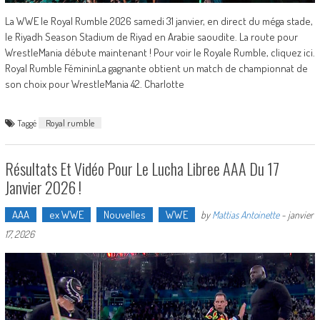
La WWE le Royal Rumble 2026 samedi 31 janvier, en direct du méga stade,
le Riyadh Season Stadium de Riyad en Arabie saoudite. La route pour
WrestleMania débute maintenant ! Pour voir le Royale Rumble, cliquez ici.
Royal Rumble FémininLa gagnante obtient un match de championnat de
son choix pour WrestleMania 42. Charlotte
Taggé
Royal rumble
Résultats Et Vidéo Pour Le Lucha Libree AAA Du 17
Janvier 2026 !
AAA
ex WWE
Nouvelles
WWE
by
Mattias Antoinette
-
janvier
17, 2026