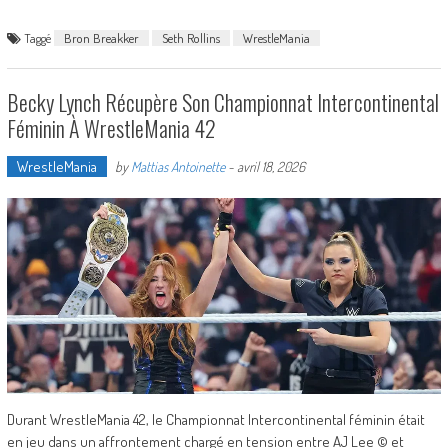
Taggé
Bron Breakker
Seth Rollins
WrestleMania
Becky Lynch Récupère Son Championnat Intercontinental
Féminin À WrestleMania 42
WrestleMania
by
Mattias Antoinette
-
avril 18, 2026
Durant WrestleMania 42, le Championnat Intercontinental féminin était
en jeu dans un affrontement chargé en tension entre AJ Lee © et