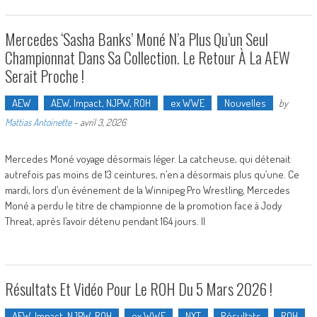
Mercedes ‘Sasha Banks’ Moné N’a Plus Qu’un Seul
Championnat Dans Sa Collection. Le Retour À La AEW
Serait Proche !
AEW
AEW, Impact, NJPW, ROH
ex WWE
Nouvelles
by
Mattias Antoinette
-
avril 3, 2026
Mercedes Moné voyage désormais léger. La catcheuse, qui détenait
autrefois pas moins de 13 ceintures, n’en a désormais plus qu’une. Ce
mardi, lors d’un événement de la Winnipeg Pro Wrestling, Mercedes
Moné a perdu le titre de championne de la promotion face à Jody
Threat, après l’avoir détenu pendant 164 jours. Il
Résultats Et Vidéo Pour Le ROH Du 5 Mars 2026 !
AEW, Impact, NJPW, ROH
ex WWE
NXT
Résultats
ROH