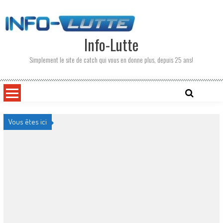
Skip
to
content
Info-Lutte
Simplement le site de catch qui vous en donne plus, depuis 25 ans!
Vous êtes ici