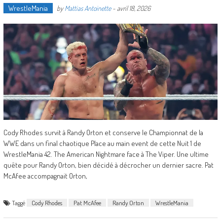
WrestleMania
by
Mattias Antoinette
-
avril 18, 2026
Cody Rhodes survit à Randy Orton et conserve le Championnat de la
WWE dans un final chaotique Place au main event de cette Nuit 1 de
WrestleMania 42. The American Nightmare face à The Viper. Une ultime
quête pour Randy Orton, bien décidé à décrocher un dernier sacre. Pat
McAfee accompagnait Orton,
Taggé
Cody Rhodes
Pat McAfee
Randy Orton
WrestleMania