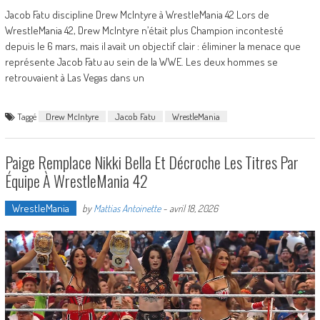
Jacob Fatu discipline Drew McIntyre à WrestleMania 42 Lors de
WrestleMania 42, Drew McIntyre n’était plus Champion incontesté
depuis le 6 mars, mais il avait un objectif clair : éliminer la menace que
représente Jacob Fatu au sein de la WWE. Les deux hommes se
retrouvaient à Las Vegas dans un
Taggé
Drew McIntyre
Jacob Fatu
WrestleMania
Paige Remplace Nikki Bella Et Décroche Les Titres Par
Équipe À WrestleMania 42
WrestleMania
by
Mattias Antoinette
-
avril 18, 2026