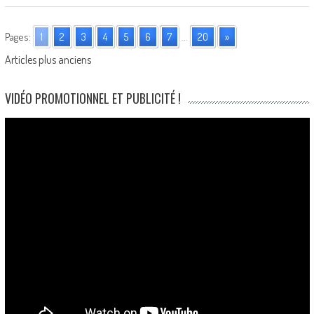
Pages:
1
2
3
4
5
6
7
...
20
»
Posts
Articles plus anciens
navigation
VIDÉO PROMOTIONNEL ET PUBLICITÉ !