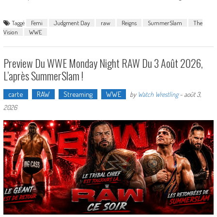
Taggé
Femi
Judgment Day
raw
Reigns
SummerSlam
The
Vision
WWE
Preview Du WWE Monday Night RAW Du 3 Août 2026,
L’après SummerSlam !
carte
RAW
Streaming
WWE
by
Watch Wrestling
-
août 3,
2026