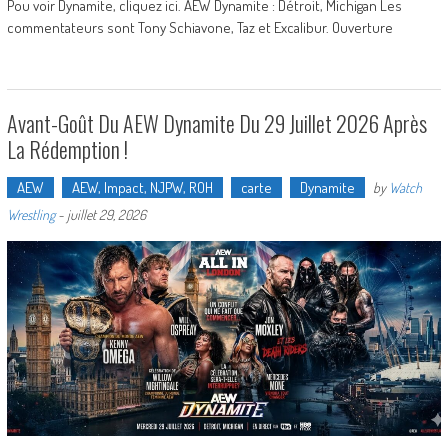
Pou voir Dynamite, cliquez ici. AEW Dynamite : Détroit, Michigan Les
commentateurs sont Tony Schiavone, Taz et Excalibur. Ouverture
Avant-Goût Du AEW Dynamite Du 29 Juillet 2026 Après
La Rédemption !
AEW
AEW, Impact, NJPW, ROH
carte
Dynamite
by
Watch
Wrestling
-
juillet 29, 2026