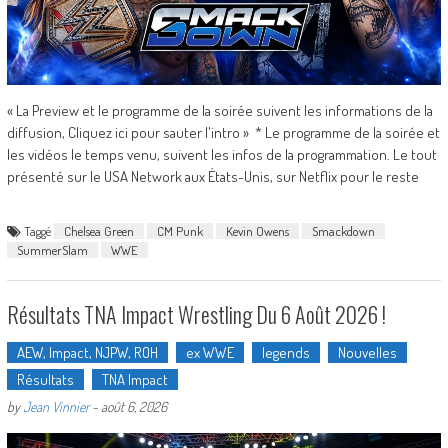
« La Preview et le programme de la soirée suivent les informations de la
diffusion, Cliquez ici pour sauter l'intro » * Le programme de la soirée et
les vidéos le temps venu, suivent les infos de la programmation. Le tout
présenté sur le USA Network aux États-Unis, sur Netflix pour le reste
Taggé
Chelsea Green
CM Punk
Kevin Owens
Smackdown
SummerSlam
WWE
Résultats TNA Impact Wrestling Du 6 Août 2026 !
AEW, Impact, NJPW, ROH
ex WWE
legends
Nouvelles
Résultats
TNA Impact
by
Jean Vinnier
-
août 6, 2026