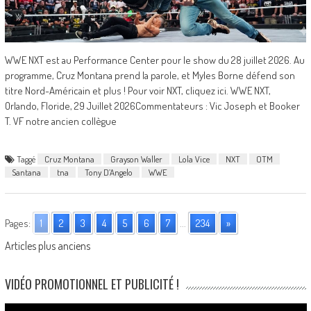
WWE NXT est au Performance Center pour le show du 28 juillet 2026. Au
programme, Cruz Montana prend la parole, et Myles Borne défend son
titre Nord-Américain et plus ! Pour voir NXT, cliquez ici. WWE NXT,
Orlando, Floride, 29 Juillet 2026Commentateurs : Vic Joseph et Booker
T. VF notre ancien collègue
Taggé
Cruz Montana
Grayson Waller
Lola Vice
NXT
OTM
Santana
tna
Tony D’Angelo
WWE
Pages:
1
2
3
4
5
6
7
...
234
»
Posts
Articles plus anciens
navigation
VIDÉO PROMOTIONNEL ET PUBLICITÉ !