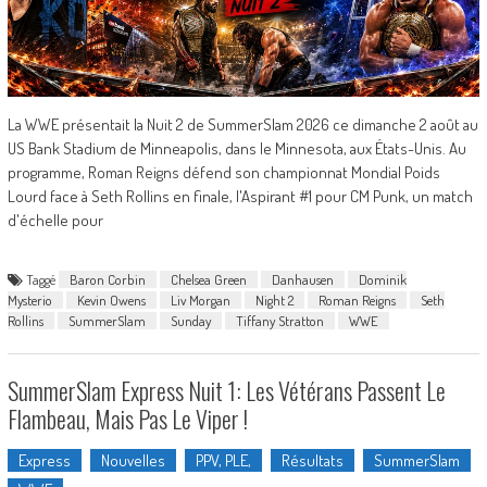
La WWE présentait la Nuit 2 de SummerSlam 2026 ce dimanche 2 août au
US Bank Stadium de Minneapolis, dans le Minnesota, aux États-Unis. Au
programme, Roman Reigns défend son championnat Mondial Poids
Lourd face à Seth Rollins en finale, l'Aspirant #1 pour CM Punk, un match
d'échelle pour
Taggé
Baron Corbin
Chelsea Green
Danhausen
Dominik
Mysterio
Kevin Owens
Liv Morgan
Night 2
Roman Reigns
Seth
Rollins
SummerSlam
Sunday
Tiffany Stratton
WWE
SummerSlam Express Nuit 1: Les Vétérans Passent Le
Flambeau, Mais Pas Le Viper !
Express
Nouvelles
PPV, PLE,
Résultats
SummerSlam