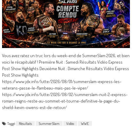
Vous avez ratez un truc lors du week-end de SummerSlam 2026, et bien
voici le récapitulatif ! Première Nuit : Samedi Résultats Vidéo Express
Post Show Highlights Deuxième Nuit : Dimanche Résultats Vidéo Express
Post Show Highlights
https://www.jdx.info/lutte/2026/08/01/summerslam-express-les-
veterans-passe-le-flambeau-mais-pas-le-viper/
https://www.jdx.info/lutte/2026/08/02/summerslam-nuit-2-express-
roman-reigns-reste-au-sommet-et-tourne-definitive-la-page-du-
shield-kevin-owens-est-de-retour/
Taggé
Résultats
SummerSlam
Vidéo
WWE