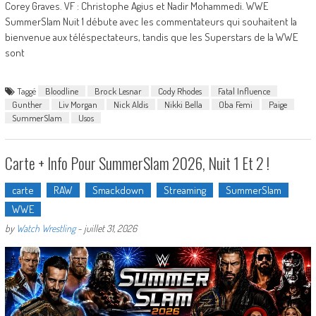
Corey Graves. VF : Christophe Agius et Nadir Mohammedi. WWE
SummerSlam Nuit 1 débute avec les commentateurs qui souhaitent la
bienvenue aux téléspectateurs, tandis que les Superstars de la WWE
sont
Taggé
Bloodline
Brock Lesnar
Cody Rhodes
Fatal Influence
Gunther
Liv Morgan
Nick Aldis
Nikki Bella
Oba Femi
Paige
SummerSlam
Usos
Carte + Info Pour SummerSlam 2026, Nuit 1 Et 2 !
carte
RAW
Smackdown
Streaming
SummerSlam
WWE
by
Watch Wrestling
-
juillet 31, 2026