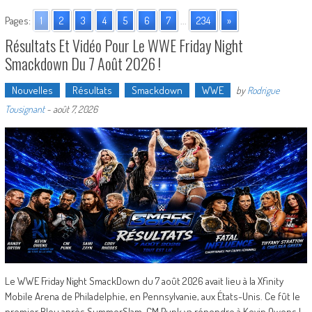
Pages:
1
2
3
4
5
6
7
...
234
»
Résultats Et Vidéo Pour Le WWE Friday Night
Smackdown Du 7 Août 2026 !
Nouvelles
Résultats
Smackdown
WWE
by
Rodrigue
Tousignant
-
août 7, 2026
Le WWE Friday Night SmackDown du 7 août 2026 avait lieu à la Xfinity
Mobile Arena de Philadelphie, en Pennsylvanie, aux États-Unis. Ce fût le
premier Bleu après SummerSlam, CM Punk va répondre à Kevin Owens !