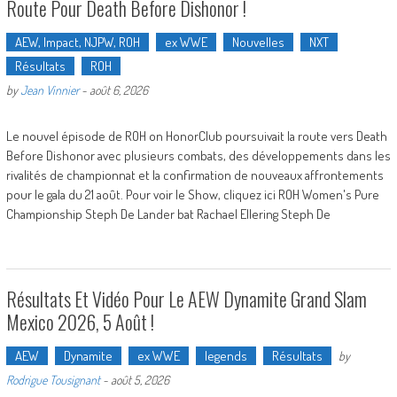
Route Pour Death Before Dishonor !
AEW, Impact, NJPW, ROH
ex WWE
Nouvelles
NXT
Résultats
ROH
by
Jean Vinnier
-
août 6, 2026
Le nouvel épisode de ROH on HonorClub poursuivait la route vers Death
Before Dishonor avec plusieurs combats, des développements dans les
rivalités de championnat et la confirmation de nouveaux affrontements
pour le gala du 21 août. Pour voir le Show, cliquez ici ROH Women's Pure
Championship Steph De Lander bat Rachael Ellering Steph De
Résultats Et Vidéo Pour Le AEW Dynamite Grand Slam
Mexico 2026, 5 Août !
AEW
Dynamite
ex WWE
legends
Résultats
by
Rodrigue Tousignant
-
août 5, 2026