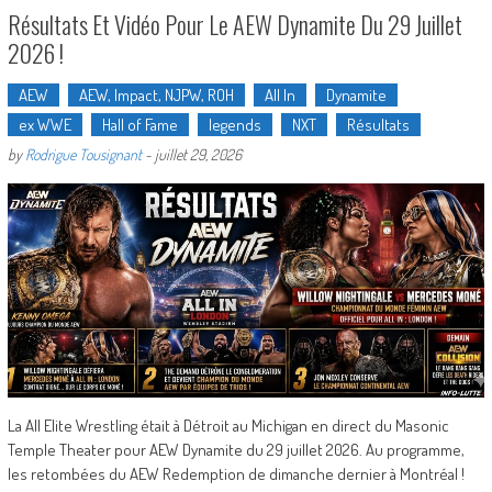
Résultats Et Vidéo Pour Le AEW Dynamite Du 29 Juillet
2026 !
AEW
AEW, Impact, NJPW, ROH
All In
Dynamite
ex WWE
Hall of Fame
legends
NXT
Résultats
by
Rodrigue Tousignant
-
juillet 29, 2026
La All Elite Wrestling était à Détroit au Michigan en direct du Masonic
Temple Theater pour AEW Dynamite du 29 juillet 2026. Au programme,
les retombées du AEW Redemption de dimanche dernier à Montréal !