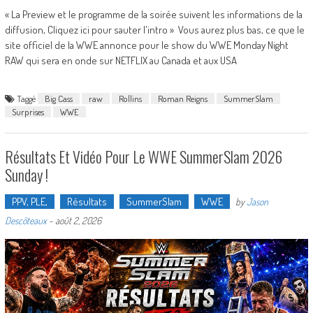
« La Preview et le programme de la soirée suivent les informations de la
diffusion, Cliquez ici pour sauter l'intro » Vous aurez plus bas, ce que le
site officiel de la WWE annonce pour le show du WWE Monday Night
RAW qui sera en onde sur NETFLIX au Canada et aux USA
Taggé
Big Cass
raw
Rollins
Roman Reigns
SummerSlam
Surprises
WWE
Résultats Et Vidéo Pour Le WWE SummerSlam 2026
Sunday !
PPV, PLE,
Résultats
SummerSlam
WWE
by
Jason
Descôteaux
-
août 2, 2026