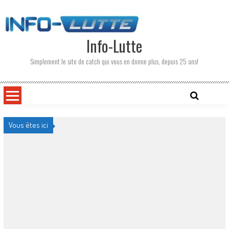
Skip
to
content
Info-Lutte
Simplement le site de catch qui vous en donne plus, depuis 25 ans!
Vous êtes ici