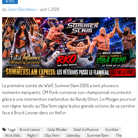
WWE
by
Jason Descôteaux
-
août 1, 2026
La première soirée de WWE SummerSlam 2026 a livré plusieurs
moments marquants. CM Punk conserve son championnat incontesté
grâce à une intervention inattendue de Randy Orton, Liv Morgan poursuit
son règne, tandis qu'Oba Femi signe la plus grande victoire de sa carrière
face à Brock Lesnar dans un Hell in
Taggé
Brock Lesnar
Cody Rhodes
Fatal Incfluence
Gunther
Nick Aldis
Night 1
Oba Femi
Saterday
SummerSlam
The