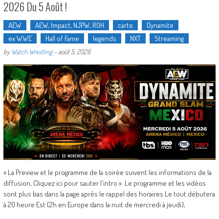
2026 Du 5 Août !
AEW
AEW, Impact, NJPW, ROH
carte
Dynamite
ex WWE
Hall of Fame
legends
NXT
Streaming
by
Watch Wrestling
-
août 5, 2026
« La Preview et le programme de la soirée suivent les informations de la
diffusion, Cliquez ici pour sauter l'intro » Le programme et les vidéos
sont plus bas dans la page après le rappel des horaires Le tout débutera
à 20 heure Est (2h en Europe dans la nuit de mercredi à jeudi),