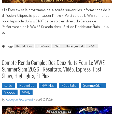
« La Preview et le programme de la soirée suivent les informations de la
diffusion, Cliquez ici pour sauter l'intro » Voici ce que la WWE annonce
pour l’épisode du WWE NXT de ce soir, en direct du Centre de
Performance de la WWE à Orlando dans l'état de Floride aux États-Unis,
et
Taggé
Kendal Grey
Lola Vice
NXT
Underground
WWE
Compte Rendu Complet Des Deux Nuits Pour Le WWE
SummerSlam 2026 : Résultats, Vidéo, Express, Post
Show, Highlights, Et Plus !
carte
Nouvelles
PPV, PLE,
Résultats
SummerSlam
Vidéos
WWE
by
Rodrigue Tousignant
-
août 3, 2026