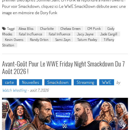
Pour voir Smackdown, cliquez ici Le WWE SmackDown débute avec une
image en mémoire de Dory Funk
Taggé
Alexa Bliss
Charlotte
Chelsea Green
CM Punk
Cody
Rhodes
Fatal Incfluence
Fatal Influence
Jacy Jayne
Jade Cargill
Kevin Owens
Randy Orton
Sami Zayn
Tatum Paxley
Tiffany
Stratton
Avant-Goût Pour Le WWE Friday Night Smackdown Du 7
Août 2026 !
carte
Nouvelles
Smackdown
Streaming
WWE
by
Watch Wrestling
-
août 7, 2026