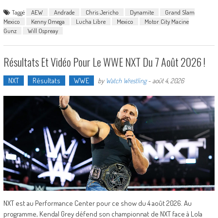
Taggé
AEW
Andrade
Chris Jericho
Dynamite
Grand Slam
Mexico
Kenny Omega
Lucha Libre
Mexico
Motor City Macine
Gunz
Will Ospreay
Résultats Et Vidéo Pour Le WWE NXT Du 7 Août 2026 !
NXT
Résultats
WWE
by
Watch Wrestling
-
août 4, 2026
NXT est au Performance Center pour ce show du 4 août 2026. Au
programme, Kendal Grey défend son championnat de NXT face à Lola