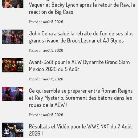
Vaquer et Becky Lynch après le retour de Raw, la
réaction de Big Cass
Posted on
août 5, 2026
John Cena a salué la retraite de l’un de ses plus
grands rivaux. de Brock Lesnar et AJ Styles
Posted on
août 5, 2026
Avant-Goût pour le AEW Dynamite Grand Slam
Mexico 2026 du 5 Août !
Posted on
août 5, 2026
Ce qui semble se préparer entre Roman Reigns
et Rey Mysterio, Surement des bâtons dans les
roues de la AEW !
Posted on
août 5, 2026
Résultats et Vidéo pour le WWE NXT du 7 Août
2026 !