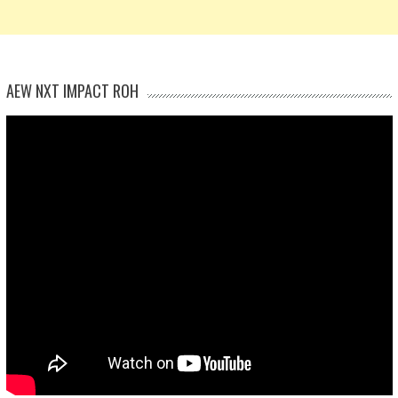
AEW NXT IMPACT ROH