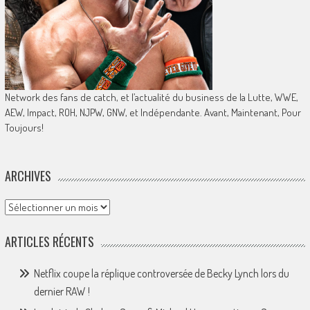
Network des fans de catch, et l’actualité du business de la Lutte, WWE,
AEW, Impact, ROH, NJPW, GNW, et Indépendante. Avant, Maintenant, Pour
Toujours!
ARCHIVES
Archives
ARTICLES RÉCENTS
Netflix coupe la réplique controversée de Becky Lynch lors du
dernier RAW !