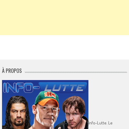
À PROPOS
Info-Lutte. Le