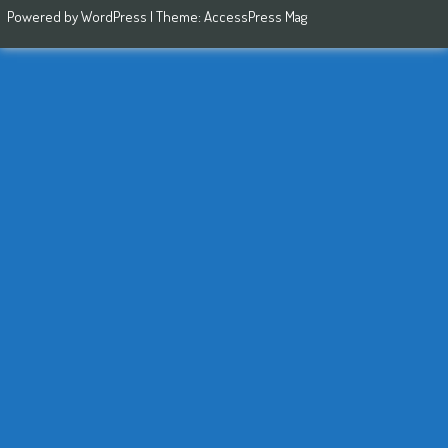
Powered by
WordPress
| Theme:
AccessPress Mag