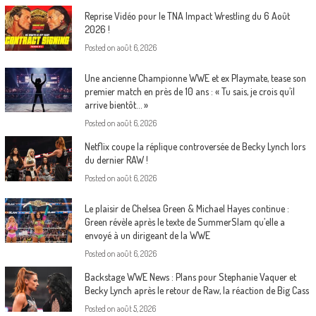
Reprise Vidéo pour le TNA Impact Wrestling du 6 Août
2026 !
Posted on
août 6, 2026
Une ancienne Championne WWE et ex Playmate, tease son
premier match en près de 10 ans : « Tu sais, je crois qu’il
arrive bientôt… »
Posted on
août 6, 2026
Netflix coupe la réplique controversée de Becky Lynch lors
du dernier RAW !
Posted on
août 6, 2026
Le plaisir de Chelsea Green & Michael Hayes continue :
Green révèle après le texte de SummerSlam qu’elle a
envoyé à un dirigeant de la WWE
Posted on
août 6, 2026
Backstage WWE News : Plans pour Stephanie Vaquer et
Becky Lynch après le retour de Raw, la réaction de Big Cass
Posted on
août 5, 2026