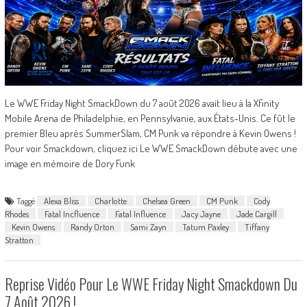
Le WWE Friday Night SmackDown du 7 août 2026 avait lieu à la Xfinity
Mobile Arena de Philadelphie, en Pennsylvanie, aux États-Unis. Ce fût le
premier Bleu après SummerSlam, CM Punk va répondre à Kevin Owens !
Pour voir Smackdown, cliquez ici Le WWE SmackDown débute avec une
image en mémoire de Dory Funk
Taggé
Alexa Bliss
Charlotte
Chelsea Green
CM Punk
Cody
Rhodes
Fatal Incfluence
Fatal Influence
Jacy Jayne
Jade Cargill
Kevin Owens
Randy Orton
Sami Zayn
Tatum Paxley
Tiffany
Stratton
Reprise Vidéo Pour Le WWE Friday Night Smackdown Du
7 Août 2026 !