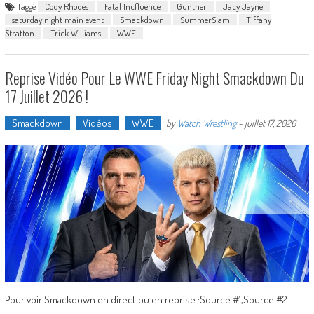
Taggé
Cody Rhodes
Fatal Incfluence
Gunther
Jacy Jayne
saturday night main event
Smackdown
SummerSlam
Tiffany
Stratton
Trick Williams
WWE
Reprise Vidéo Pour Le WWE Friday Night Smackdown Du
17 Juillet 2026 !
Smackdown
Vidéos
WWE
by
Watch Wrestling
-
juillet 17, 2026
Pour voir Smackdown en direct ou en reprise :Source #1,Source #2