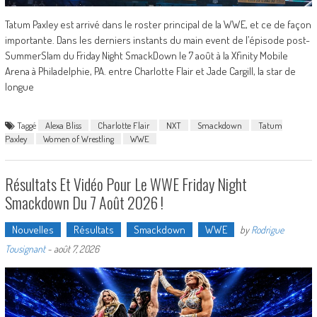
Tatum Paxley est arrivé dans le roster principal de la WWE, et ce de façon
importante. Dans les derniers instants du main event de l’épisode post-
SummerSlam du Friday Night SmackDown le 7 août à la Xfinity Mobile
Arena à Philadelphie, PA. entre Charlotte Flair et Jade Cargill, la star de
longue
Taggé
Alexa Bliss
Charlotte Flair
NXT
Smackdown
Tatum
Paxley
Women of Wrestling
WWE
Résultats Et Vidéo Pour Le WWE Friday Night
Smackdown Du 7 Août 2026 !
Nouvelles
Résultats
Smackdown
WWE
by
Rodrigue
Tousignant
-
août 7, 2026