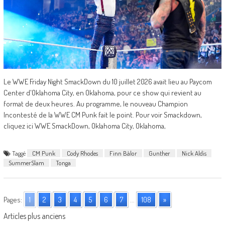
Le WWE Friday Night SmackDown du 10 juillet 2026 avait lieu au Paycom
Center d'Oklahoma City, en Oklahoma, pour ce show qui revient au
format de deux heures. Au programme, le nouveau Champion
Incontesté de la WWE CM Punk fait le point. Pour voir Smackdown,
cliquez ici WWE SmackDown, Oklahoma City, Oklahoma,
Taggé
CM Punk
Cody Rhodes
Finn Bàlor
Gunther
Nick Aldis
SummerSlam
Tonga
Pages:
1
2
3
4
5
6
7
...
108
»
Posts
Articles plus anciens