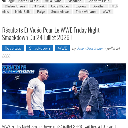
Taggé
Baron Corbin
Bella Twins
Bloodline
Charlotte Flair
Chelsea Green
CM Punk
Cody Rhodes
Express
Gunther
Nick
Aldis
Nikki Bella
Paige
Smackdown
Trick Williams
WWE
Résultats Et Vidéo Pour Le WWE Friday Night
Smackdown Du 24 Juillet 2026 !
Résultats
Smackdown
WWE
by
Jason Descôteaux
-
juillet 24,
2026
WWE Friday Night SmackDown du 24 juillet 2026 avait lieu à l'Oakland