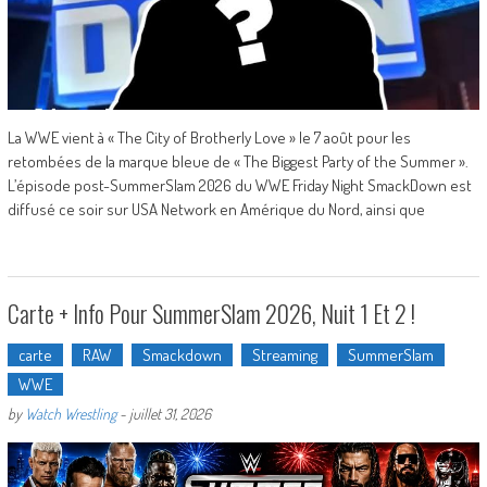
La WWE vient à « The City of Brotherly Love » le 7 août pour les
retombées de la marque bleue de « The Biggest Party of the Summer ».
L’épisode post-SummerSlam 2026 du WWE Friday Night SmackDown est
diffusé ce soir sur USA Network en Amérique du Nord, ainsi que
Carte + Info Pour SummerSlam 2026, Nuit 1 Et 2 !
carte
RAW
Smackdown
Streaming
SummerSlam
WWE
by
Watch Wrestling
-
juillet 31, 2026