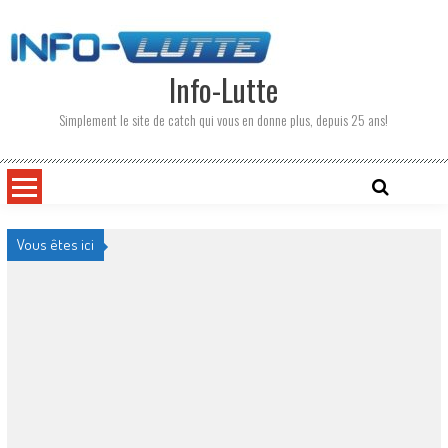
Skip
to
content
Info-Lutte
Simplement le site de catch qui vous en donne plus, depuis 25 ans!
Vous êtes ici