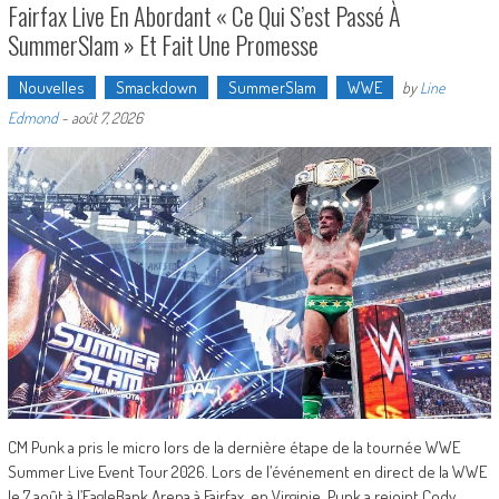
Fairfax Live En Abordant « Ce Qui S’est Passé À
SummerSlam » Et Fait Une Promesse
Nouvelles
Smackdown
SummerSlam
WWE
by
Line
Edmond
-
août 7, 2026
CM Punk a pris le micro lors de la dernière étape de la tournée WWE
Summer Live Event Tour 2026. Lors de l’événement en direct de la WWE
le 7 août à l’EagleBank Arena à Fairfax, en Virginie, Punk a rejoint Cody