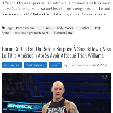
diffusion, Cliquez ici pour sauter l'intro » * Le programme de la soirée et
les vidéos le temps venu, suivent les infos de la programmation. Le tout
présenté sur le USA Network aux États-Unis, sur Netflix pour le reste
Taggé
Baron Corbin
CM Punk
Cody Rhodes
Gunther
MVP
Arena
saturday night main event
SummerSlam
Baron Corbin Fait Un Retour Surprise À SmackDown, Vise
Le Titre Américain Après Avoir Attaqué Trick Williams
Nouvelles
Smackdown
WWE
by
Line Edmond
-
juillet 11, 2026