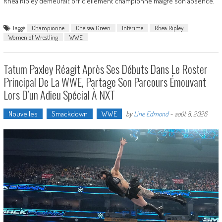
Rhea Ripley demeurait officiellement championne malgré son absence.
Taggé
Championne
Chelsea Green
Intérime
Rhea Ripley
Women of Wrestling
WWE
Tatum Paxley Réagit Après Ses Débuts Dans Le Roster
Principal De La WWE, Partage Son Parcours Émouvant
Lors D’un Adieu Spécial À NXT
Nouvelles
Smackdown
WWE
by
Line Edmond
-
août 8, 2026