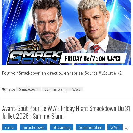
Pour voir Smackdown en direct ou en reprise :Source #1,Source #2
Taggé
Smackdown
SummerSlam
WWE
Avant-Goût Pour Le WWE Friday Night Smackdown Du 31
Juillet 2026 : SummerSlam !
carte
Smackdown
Streaming
SummerSlam
WWE
by