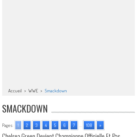
Accueil
>
WWE
>
Smackdown
SMACKDOWN
Pages:
1
2
3
4
5
6
7
...
108
»
Chelsea Green Devient Championne Officielle Et Pas