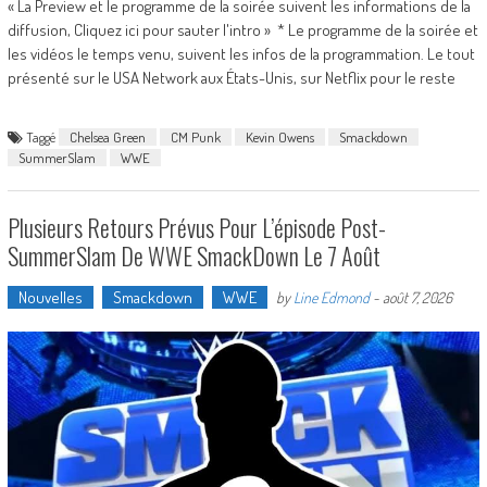
« La Preview et le programme de la soirée suivent les informations de la
diffusion, Cliquez ici pour sauter l'intro » * Le programme de la soirée et
les vidéos le temps venu, suivent les infos de la programmation. Le tout
présenté sur le USA Network aux États-Unis, sur Netflix pour le reste
Taggé
Chelsea Green
CM Punk
Kevin Owens
Smackdown
SummerSlam
WWE
Plusieurs Retours Prévus Pour L’épisode Post-
SummerSlam De WWE SmackDown Le 7 Août
Nouvelles
Smackdown
WWE
by
Line Edmond
-
août 7, 2026