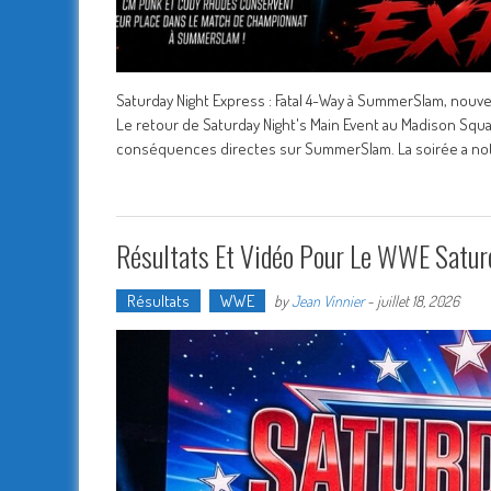
Saturday Night Express : Fatal 4-Way à SummerSlam, nou
Le retour de Saturday Night's Main Event au Madison Squ
conséquences directes sur SummerSlam. La soirée a not
Résultats Et Vidéo Pour Le WWE Saturd
Résultats
WWE
by
Jean Vinnier
-
juillet 18, 2026