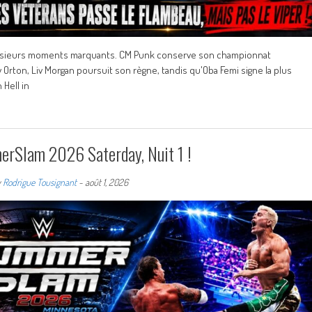
lusieurs moments marquants. CM Punk conserve son championnat
Orton, Liv Morgan poursuit son règne, tandis qu'Oba Femi signe la plus
 Hell in
rSlam 2026 Saterday, Nuit 1 !
y
Rodrigue Tousignant
-
août 1, 2026