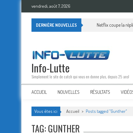
Skip
vendredi, août 7, 2026
to
content
Netflix coupe la rép
DERNIÈRE NOUVELLES
Info-Lutte
Simplement le site de catch qui vous en donne plus, depuis 25 ans!
ACCUEIL
NOUVELLES
RÉSULTATS
VIDÉO
Vous êtes ici
Accueil
>
Posts tagged "Gunther"
TAG: GUNTHER