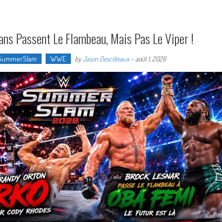
ns Passent Le Flambeau, Mais Pas Le Viper !
SummerSlam
WWE
by
Jason Descôteaux
-
août 1, 2026