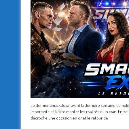
Le dernier SmackDown avant la dernière semaine complè
importants et à faire monter les rivalités d'un cran. Entre
décroche une occasion en or et le retour de