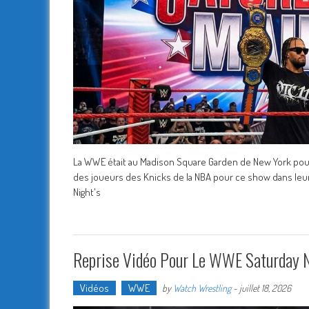
La WWE était au Madison Square Garden de New York pour l
des joueurs des Knicks de la NBA pour ce show dans leur a
Night's
Reprise Vidéo Pour Le WWE Saturday Ni
Vidéos
WWE
by
Watch Wrestling
-
juillet 18, 2026