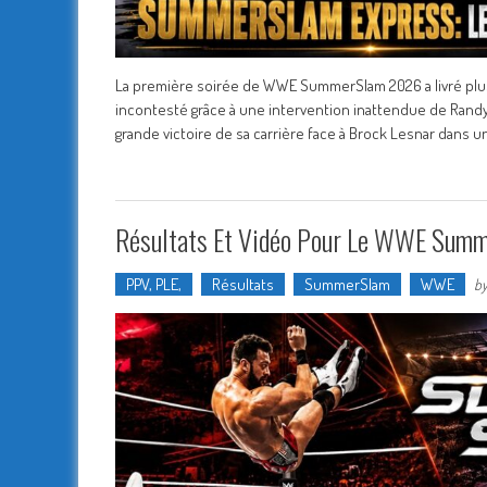
La première soirée de WWE SummerSlam 2026 a livré p
incontesté grâce à une intervention inattendue de Randy 
grande victoire de sa carrière face à Brock Lesnar dans un
Résultats Et Vidéo Pour Le WWE Summe
PPV, PLE,
Résultats
SummerSlam
WWE
b