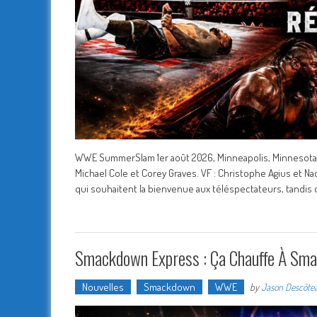
WWE SummerSlam 1er août 2026, Minneapolis, Minnesota, U
Michael Cole et Corey Graves. VF : Christophe Agius e
qui souhaitent la bienvenue aux téléspectateurs, tandis
Smackdown Express : Ça Chauffe À Sm
Nouvelles
Smackdown
WWE
by
Jason Descôte