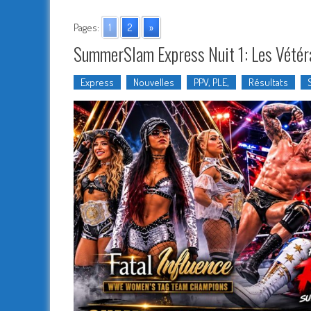
Pages:
1
2
»
SummerSlam Express Nuit 1: Les Vétéra
Express
Nouvelles
PPV, PLE,
Résultats