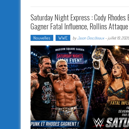
Saturday Night Express : Cody Rhodes E
Gagner Fatal Influence, Rollins Attaqu
Nouvelles
WWE
by
Jason Descôteaux
-
juillet 19, 202