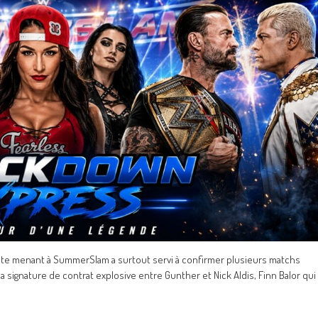
te menant à SummerSlam a surtout servi à confirmer plusieurs matchs
 la signature de contrat explosive entre Gunther et Nick Aldis, Finn Balor qui