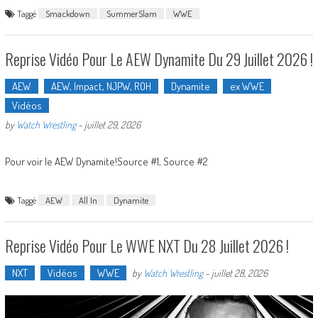
Taggé
Smackdown
SummerSlam
WWE
Reprise Vidéo Pour Le AEW Dynamite Du 29 Juillet 2026 !
AEW
AEW, Impact, NJPW, ROH
Dynamite
ex WWE
Vidéos
by
Watch Wrestling
-
juillet 29, 2026
Pour voir le AEW Dynamite!Source #1, Source #2
Taggé
AEW
All In
Dynamite
Reprise Vidéo Pour Le WWE NXT Du 28 Juillet 2026 !
NXT
Vidéos
WWE
by
Watch Wrestling
-
juillet 28, 2026