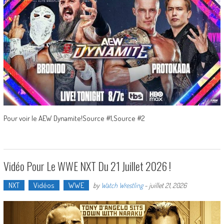
Pour voir le AEW Dynamite!Source #1,Source #2
Vidéo Pour Le WWE NXT Du 21 Juillet 2026 !
NXT
Vidéos
WWE
by
Watch Wrestling
-
juillet 21, 2026