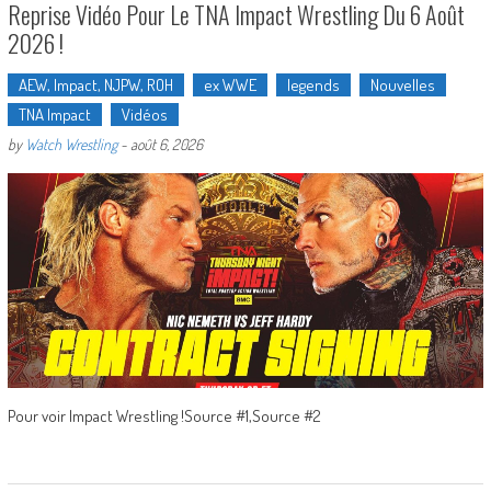
Reprise Vidéo Pour Le TNA Impact Wrestling Du 6 Août
2026 !
AEW, Impact, NJPW, ROH
ex WWE
legends
Nouvelles
TNA Impact
Vidéos
by
Watch Wrestling
-
août 6, 2026
Pour voir Impact Wrestling !Source #1,Source #2