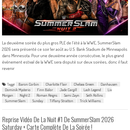
La deuxième soirée du plus gros PLE de l'été à la WWE, SummerSlam
2026 sera présenté ce soir 1er août au U.S. Bank Stadium de Minneapolis
dans Minnesota. Pour une deuxième année consécutive, le plus grand
événement estival de la WWE sera disputé sur deux soirées, donc il faut
revenir
Taggé
Baron Corbin
Charlotte Flair
Chelsea Green
Danhausen
Dominik Mysterio
Finn Bàlor
Jade Cargill
Lash Legend
Liv
Morgan
Night 2
Roman Reigns
Sami Zayn
Seth Rollins
SummerSlam
Sunday
Tiffany Stratton
Trick Williams
Reprise Vidéo De La Nuit #1 De SummerSlam 2026
Saturday + Carte Complète De La Soirée !