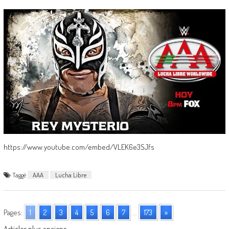
https://www.youtube.com/embed/VLEK6e3SJfs
Taggé
AAA
Lucha Libre
Pages:
1
2
3
4
5
6
7
...
173
»
Articles plus anciens