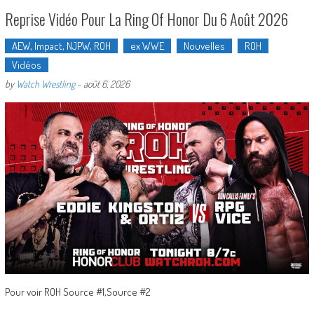
Reprise Vidéo Pour La Ring Of Honor Du 6 Août 2026
AEW, Impact, NJPW, ROH
ex WWE
Nouvelles
ROH
Vidéos
by
Watch Wrestling
-
août 6, 2026
Pour voir ROH Source #1,Source #2