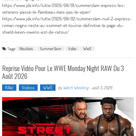
https://www.jdx.info/lutte/2026/08/01/summerslam-express-les-
veterans-passe-le-flambeau-mais-pas-le-viper/
https://www.jdx.info/lutte/2026/08/02/summerslam-nuit-2-express-
roman-reigns-reste-au-sommet-et-tourne-definitive-la-page-du-
shield-kevin-owens-est-de-retour/
Taggé
Résultats
SummerSlam
Vidéo
WWE
Reprise Vidéo Pour Le WWE Monday Night RAW Du 3
Août 2026
RAW
Vidéos
WWE
by
Watch Wrestling
-
août 3, 2026