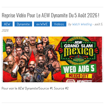
Reprise Vidéo Pour Le AEW Dynamite Du 5 Août 2026 !
AEW
Dynamite
ex WWE
Vidéos
by
Watch Wrestling
-
août 5,
2026
Pour voir le AEW Dynamite!Source #1, Source #2