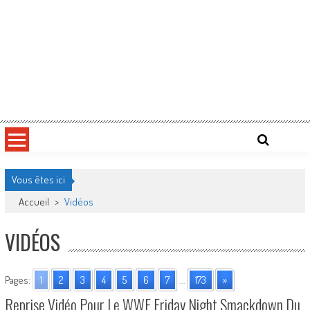
Vous êtes ici
Accueil
>
Vidéos
VIDÉOS
Pages:
1
2
3
4
5
6
7
...
173
»
Reprise Vidéo Pour Le WWE Friday Night Smackdown Du