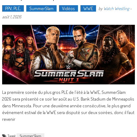
PPV, PLE,
SummerSlam
Vidéos
WWE
by
Watch Wrestling
-
août 1, 2026
La première soirée du plus gros PLE de l'été à la WWE, SummerSlam
2026 sera présenté ce soir 1er août au U.S. Bank Stadium de Minneapolis
dans Minnesota. Pour une deuxième année consécutive, le plus grand
événement estival de la WWE sera disputé sur deux soirées, donc il faut
revenir
Taggé
SummerSlam