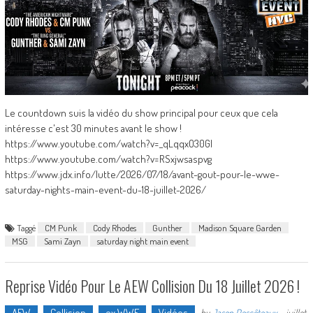
Le countdown suis la vidéo du show principal pour ceux que cela
intéresse c'est 30 minutes avant le show !
https://www.youtube.com/watch?v=_qLqqxO30GI
https://www.youtube.com/watch?v=RSxjwsaspvg
https://www.jdx.info/lutte/2026/07/18/avant-gout-pour-le-wwe-
saturday-nights-main-event-du-18-juillet-2026/
Taggé
CM Punk
Cody Rhodes
Gunther
Madison Square Garden
MSG
Sami Zayn
saturday night main event
Reprise Vidéo Pour Le AEW Collision Du 18 Juillet 2026 !
AEW
Collision
ex WWE
Vidéos
by
Jason Descôteaux
-
juillet