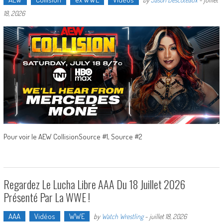
18, 2026
Pour voir le AEW CollisionSource #1, Source #2
Regardez Le Lucha Libre AAA Du 18 Juillet 2026
Présenté Par La WWE !
AAA
Vidéos
WWE
by
Watch Wrestling
-
juillet 18, 2026