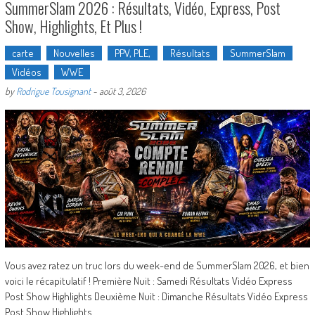
SummerSlam 2026 : Résultats, Vidéo, Express, Post
Show, Highlights, Et Plus !
carte
Nouvelles
PPV, PLE,
Résultats
SummerSlam
Vidéos
WWE
by
Rodrigue Tousignant
-
août 3, 2026
Vous avez ratez un truc lors du week-end de SummerSlam 2026, et bien
voici le récapitulatif ! Première Nuit : Samedi Résultats Vidéo Express
Post Show Highlights Deuxième Nuit : Dimanche Résultats Vidéo Express
Post Show Highlights