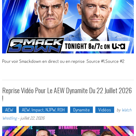
Pour voir Smackdown en direct ou en reprise :Source #1,Source #2
Reprise Vidéo Pour Le AEW Dynamite Du 22 Juillet 2026
!
AEW
AEW, Impact, NJPW, ROH
Dynamite
Vidéos
by
Watch
Wrestling
-
juillet 22, 2026