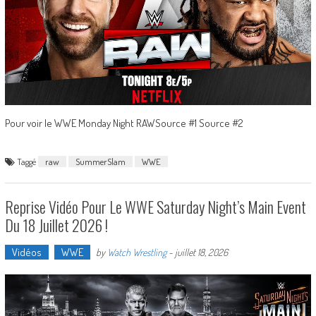
Pour voir le WWE Monday Night RAWSource #1 Source #2
Taggé
raw
SummerSlam
WWE
Reprise Vidéo Pour Le WWE Saturday Night’s Main Event
Du 18 Juillet 2026 !
Vidéos
WWE
by
Watch Wrestling
-
juillet 18, 2026