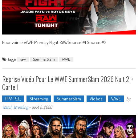
Pour voir le WWE Monday Night RAWSource #1 Source #2
Taggé
raw
SummerSlam
WWE
Reprise Vidéo Pour Le WWE SummerSlam 2026 Nuit 2 +
Carte !
PPV, PLE,
Streaming
SummerSlam
Vidéos
WWE
by
Watch Wrestling
-
août 2, 2026