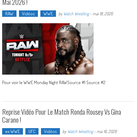
Mai 2026 !
RAW
Vidéos
WWE
by
Watch Wrestling
-
mai 18, 2026
Pour voir le WWE Monday Night RAWSource #1 Source #2
Reprise Vidéo Pour Le Match Ronda Rousey Vs Gina
Carano !
ex WWE
UFC
Vidéos
by
Watch Wrestling
-
mai 16, 2026