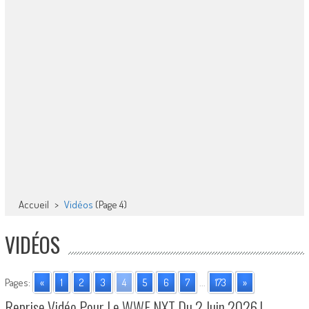
Accueil
>
Vidéos
(Page 4)
VIDÉOS
Pages:
«
1
2
3
4
5
6
7
...
173
»
Reprise Vidéo Pour Le WWE NXT Du 2 Juin 2026 !