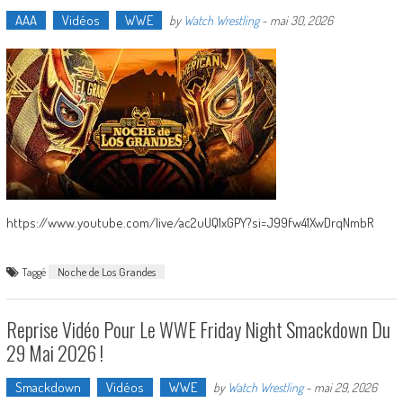
AAA
Vidéos
WWE
by
Watch Wrestling
-
mai 30, 2026
https://www.youtube.com/live/ac2uUQ1xGPY?si=J99fw41XwDrqNmbR
Taggé
Noche de Los Grandes
Reprise Vidéo Pour Le WWE Friday Night Smackdown Du
29 Mai 2026 !
Smackdown
Vidéos
WWE
by
Watch Wrestling
-
mai 29, 2026