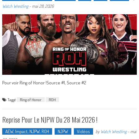
Watch Wrestling
-
mai 28, 2026
Pour voir Ring of Honor !Source #1, Source #2
Taggé
Ring of Honor
ROH
Reprise Pour Le NJPW Du 28 Mai 2026 !
AEW, Impact, NJPW, ROH
NJPW
Vidéos
by
Watch Wrestling
-
mai