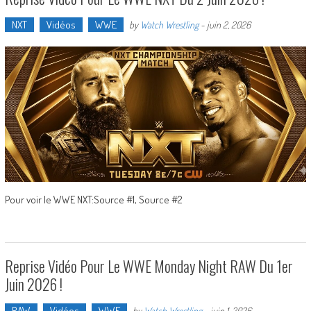
NXT
Vidéos
WWE
by
Watch Wrestling
-
juin 2, 2026
Pour voir le WWE NXT:Source #1, Source #2
Reprise Vidéo Pour Le WWE Monday Night RAW Du 1er
Juin 2026 !
RAW
Vidéos
WWE
by
Watch Wrestling
-
juin 1, 2026