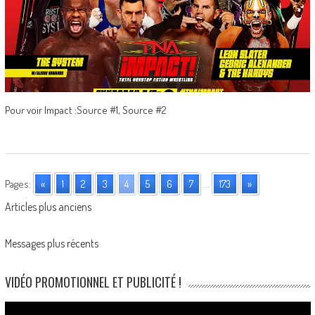
Pour voir Impact :Source #1, Source #2
Pages:
«
1
2
3
4
5
6
7
...
173
»
Posts
Articles plus anciens
navigation
Messages plus récents
VIDÉO PROMOTIONNEL ET PUBLICITÉ !