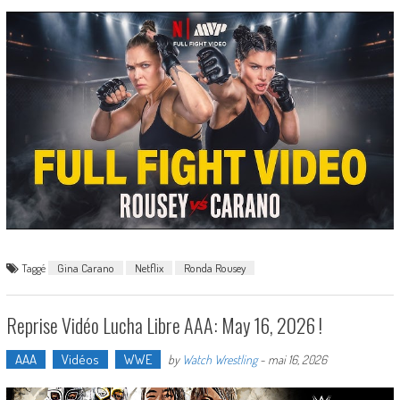
Taggé
Gina Carano
Netflix
Ronda Rousey
Reprise Vidéo Lucha Libre AAA: May 16, 2026 !
AAA
Vidéos
WWE
by
Watch Wrestling
-
mai 16, 2026