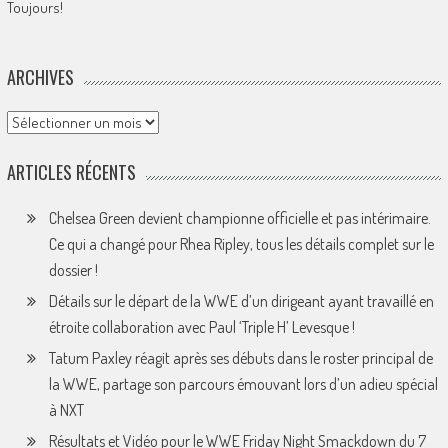
Toujours!
ARCHIVES
Archives
ARTICLES RÉCENTS
Chelsea Green devient championne officielle et pas intérimaire.
Ce qui a changé pour Rhea Ripley, tous les détails complet sur le
dossier !
Détails sur le départ de la WWE d’un dirigeant ayant travaillé en
étroite collaboration avec Paul ‘Triple H’ Levesque !
Tatum Paxley réagit après ses débuts dans le roster principal de
la WWE, partage son parcours émouvant lors d’un adieu spécial
à NXT
Résultats et Vidéo pour le WWE Friday Night Smackdown du 7