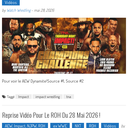
Vidéos
by
Watch Wrestling
-
mai 28, 2026
Pour voir le AEW Dynamite!Source #1, Source #2
Taggé
Impact
impact wrestling
tna
Reprise Vidéo Pour Le ROH Du 28 Mai 2026 !
AEW, Impact, NJPW, ROH
ex WWE
NXT
ROH
Vidéos
by