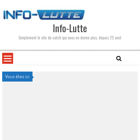
Skip
to
content
Info-Lutte
Simplement le site de catch qui vous en donne plus, depuis 25 ans!
Vous êtes ici