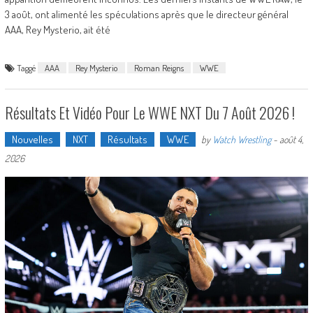
3 août, ont alimenté les spéculations après que le directeur général
AAA, Rey Mysterio, ait été
Taggé
AAA
Rey Mysterio
Roman Reigns
WWE
Résultats Et Vidéo Pour Le WWE NXT Du 7 Août 2026 !
Nouvelles
NXT
Résultats
WWE
by
Watch Wrestling
-
août 4,
2026