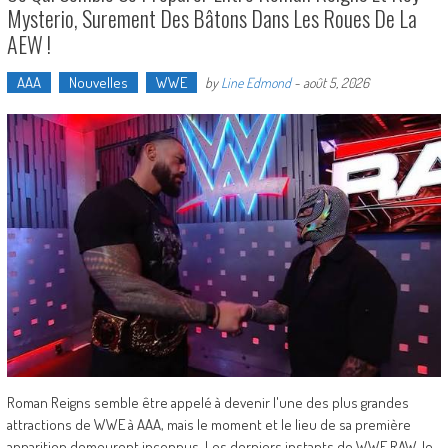
Mysterio, Surement Des Bâtons Dans Les Roues De La
AEW !
AAA
Nouvelles
WWE
by
Line Edmond
-
août 5, 2026
Roman Reigns semble être appelé à devenir l'une des plus grandes
attractions de WWE à AAA, mais le moment et le lieu de sa première
apparition demeurent inconnus. Les derniers instants de WWE RAW, le