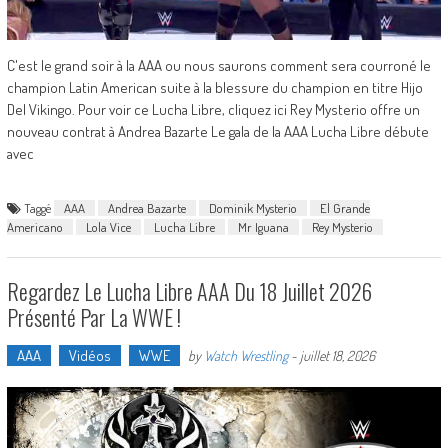
C'est le grand soir à la AAA ou nous saurons comment sera courroné le
champion Latin American suite à la blessure du champion en titre Hijo
Del Vikingo. Pour voir ce Lucha Libre, cliquez ici Rey Mysterio offre un
nouveau contrat à Andrea Bazarte Le gala de la AAA Lucha Libre débute
avec
Taggé
AAA
Andrea Bazarte
Dominik Mysterio
El Grande
Americano
Lola Vice
Lucha Libre
Mr Iguana
Rey Mysterio
Regardez Le Lucha Libre AAA Du 18 Juillet 2026
Présenté Par La WWE !
AAA
Vidéos
WWE
by
Watch Wrestling
-
juillet 18, 2026