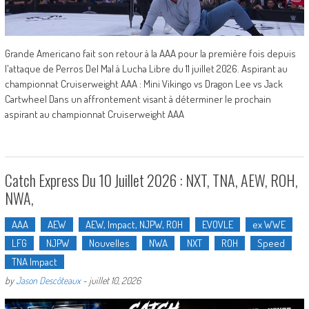
Grande Americano fait son retour à la AAA pour la première fois depuis
l'attaque de Perros Del Mal à Lucha Libre du 11 juillet 2026. Aspirant au
championnat Cruiserweight AAA : Mini Vikingo vs Dragon Lee vs Jack
Cartwheel Dans un affrontement visant à déterminer le prochain
aspirant au championnat Cruiserweight AAA
Catch Express Du 10 Juillet 2026 : NXT, TNA, AEW, ROH,
NWA,
AAA
AEW
AEW, Impact, NJPW, ROH
EVOVLE
ex WWE
LFG
NJPW
Nouvelles
NWA
NXT
ROH
Speed
TNA Impact
by
Jason Descôteaux
-
juillet 10, 2026