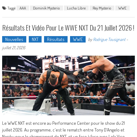
Taggé
AAA
Dominik Mysterio
Lucha Libre
Rey Mysterio
WWE
Résultats Et Vidéo Pour Le WWE NXT Du 21 Juillet 2026 !
Nouvelles
NXT
Résultats
WWE
by
Rodrigue Tousignant
-
juillet 21, 2026
Le WWE NXT est encore au Performance Center pour le show du 21
juillet 2026. Au programme, c'est le rematch entre Tony D'Angelo et
Naraku pour le championnat de NXT, et un face à face avec Lola Vice.