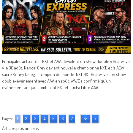
Principales actualités : NXT et AAA dévoilent un show double « Heatwave
» le 30 août, Kendal Grey devient nouvelle championne NXT, et la AEW
sacre Kenny Omega champion du monde. NXT NXT Heatwave : un show
double-événement avec AAA en août. WWE a confirmé qu’un
événement unique combinant NXT et Lucha Libre AAA
Pages:
1
2
3
4
5
6
7
...
55
»
Posts
Articles plus anciens