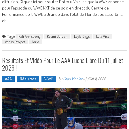
diffusion, Cliquez ici pour sauter l'intro » Voici ce que la WWE annonce
pour l’épisode du WWE NXT de ce soir, en direct du Centre de
Performance de la WWE à Orlando dans l'état de Floride aux États-Unis,
et
Taggé
Kali Armstrong
Kelani Jordan
Layla Diggs
Lola Vice
Vanity Project
Zaria
Résultats Et Vidéo Pour Le AAA Lucha Libre Du 11 Juillet
2026 !
AAA
Résultats
WWE
by
Jean Vinnier
-
juillet 11, 2026