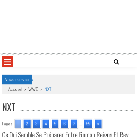
Vous êtes ici
Accueil
>
WWE
>
NXT
NXT
Pages:
1
2
3
4
5
6
7
...
55
»
Ce Qui Semble Se Préparer Entre Roman Reigns Et Rey