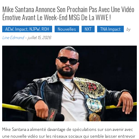
Mike Santana Annonce Son Prochain Pas Avec Une Vidéo
Émotive Avant Le Week-End MSG De La WWE !
AEW, Impact, NJPW, ROH
Nouvelles
NXT
TNA Impact
by
Line Edmond
-
juillet 15, 2026
Mike Santana a alimenté davantage de spéculations sur son avenir avec
une nouvelle vidéo sur les réseaux sociaux qui semble laisser entrevoir