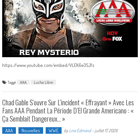
https://www.youtube.com/embed/VLEK6e3SJfs
Taggé
AAA
Lucha Libre
Chad Gable S’ouvre Sur L’incident « Effrayant » Avec Les
Fans AAA Pendant La Période D’El Grande Americano : «
Ça Semblait Dangereux… »
AAA
Nouvelles
WWE
by
Line Edmond
-
juillet 17, 2026