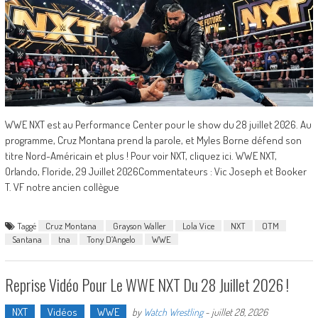
WWE NXT est au Performance Center pour le show du 28 juillet 2026. Au
programme, Cruz Montana prend la parole, et Myles Borne défend son
titre Nord-Américain et plus ! Pour voir NXT, cliquez ici. WWE NXT,
Orlando, Floride, 29 Juillet 2026Commentateurs : Vic Joseph et Booker
T. VF notre ancien collègue
Taggé
Cruz Montana
Grayson Waller
Lola Vice
NXT
OTM
Santana
tna
Tony D’Angelo
WWE
Reprise Vidéo Pour Le WWE NXT Du 28 Juillet 2026 !
NXT
Vidéos
WWE
by
Watch Wrestling
-
juillet 28, 2026