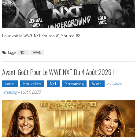
Pour voir le WWE NXT:Source #1, Source #2
Taggé
NXT
WWE
Avant-Goût Pour Le WWE NXT Du 4 Août 2026 !
carte
Nouvelles
NXT
Streaming
WWE
by
Watch
Wrestling
-
août 4, 2026