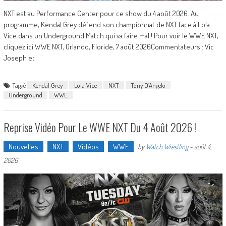
NXT est au Performance Center pour ce show du 4 août 2026. Au
programme, Kendal Grey défend son championnat de NXT face à Lola
Vice dans un Underground Match qui va faire mal ! Pour voir le WWE NXT,
cliquez ici WWE NXT, Orlando, Floride, 7 août 2026Commentateurs : Vic
Joseph et
Taggé
Kendal Grey
Lola Vice
NXT
Tony D’Angelo
Underground
WWE
Reprise Vidéo Pour Le WWE NXT Du 4 Août 2026 !
Nouvelles
NXT
Vidéos
WWE
by
Watch Wrestling
-
août 4,
2026