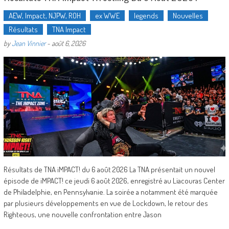
AEW, Impact, NJPW, ROH
ex WWE
legends
Nouvelles
Résultats
TNA Impact
by
Jean Vinnier
-
août 6, 2026
Résultats de TNA iMPACT! du 6 août 2026 La TNA présentait un nouvel
épisode de iMPACT! ce jeudi 6 août 2026, enregistré au Liacouras Center
de Philadelphie, en Pennsylvanie. La soirée a notamment été marquée
par plusieurs développements en vue de Lockdown, le retour des
Righteous, une nouvelle confrontation entre Jason