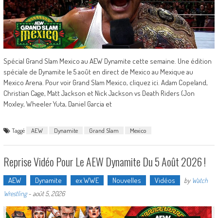
Spécial Grand Slam Mexico au AEW Dynamite cette semaine. Une édition
spéciale de Dynamite le 5 août en direct de Mexico au Mexique au
Mexico Arena. Pour voir Grand Slam Mexico, cliquez ici. Adam Copeland,
Christian Cage, Matt Jackson et Nick Jackson vs Death Riders (Jon
Moxley, Wheeler Yuta, Daniel Garcia et
Taggé
AEW
Dynamite
Grand Slam
Mexico
Reprise Vidéo Pour Le AEW Dynamite Du 5 Août 2026 !
AEW
Dynamite
ex WWE
Nouvelles
Vidéos
by
Watch
Wrestling
-
août 5, 2026