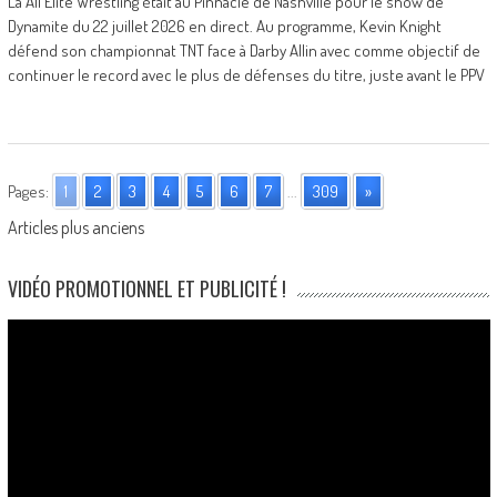
La All Elite Wrestling était au Pinnacle de Nashville pour le show de
Dynamite du 22 juillet 2026 en direct. Au programme, Kevin Knight
défend son championnat TNT face à Darby Allin avec comme objectif de
continuer le record avec le plus de défenses du titre, juste avant le PPV
Pages:
1
2
3
4
5
6
7
...
309
»
Posts
Articles plus anciens
navigation
VIDÉO PROMOTIONNEL ET PUBLICITÉ !