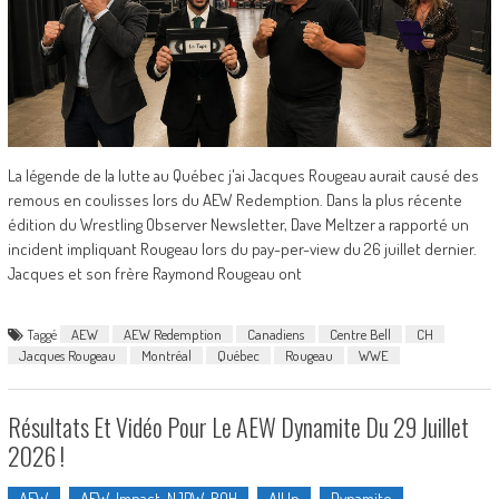
La légende de la lutte au Québec j'ai Jacques Rougeau aurait causé des
remous en coulisses lors du AEW Redemption. Dans la plus récente
édition du Wrestling Observer Newsletter, Dave Meltzer a rapporté un
incident impliquant Rougeau lors du pay-per-view du 26 juillet dernier.
Jacques et son frère Raymond Rougeau ont
Taggé
AEW
AEW Redemption
Canadiens
Centre Bell
CH
Jacques Rougeau
Montréal
Québec
Rougeau
WWE
Résultats Et Vidéo Pour Le AEW Dynamite Du 29 Juillet
2026 !
AEW
AEW, Impact, NJPW, ROH
All In
Dynamite