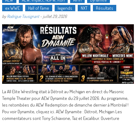
ex WWE
Hall of Fame
legends
NXT
Résultats
by
Rodrigue Tousignant
-
juillet 29, 2026
La All Elite Wrestling était à Détroit au Michigan en direct du Masonic
Temple Theater pour AEW Dynamite du 29 juillet 2026. Au programme,
les retombées du AEW Redemption de dimanche dernier à Montréal !
Pou voir Dynamite, cliquez ici. AEW Dynamite : Détroit, Michigan Les
commentateurs sont Tony Schiavone, Taz et Excalibur. Ouverture