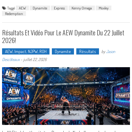
Taggé
AEW
Dynamite
Express
Kenny Omega
Moxley
Redemption
Résultats Et Vidéo Pour Le AEW Dynamite Du 22 Juillet
2026!
AEW, Impact, NJPW, ROH
Dynamite
Résultats
by
Jason
Descôteaux
-
juillet 22, 2026