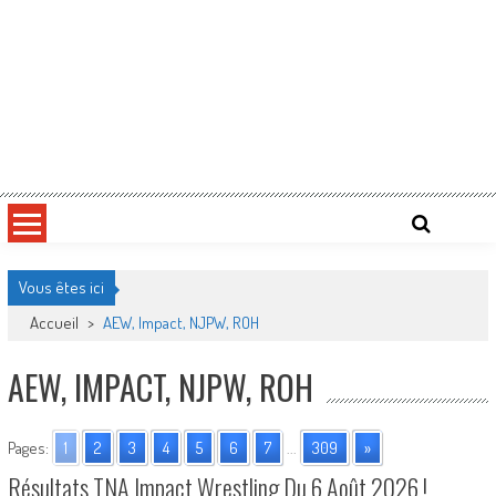
Vous êtes ici
Accueil
>
AEW, Impact, NJPW, ROH
AEW, IMPACT, NJPW, ROH
Pages:
1
2
3
4
5
6
7
...
309
»
Résultats TNA Impact Wrestling Du 6 Août 2026 !