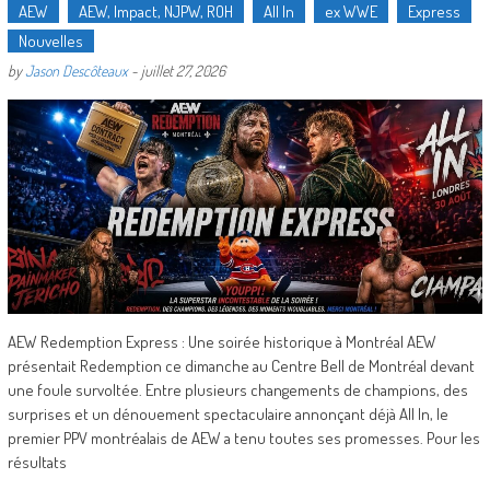
AEW
AEW, Impact, NJPW, ROH
All In
ex WWE
Express
Nouvelles
by
Jason Descôteaux
-
juillet 27, 2026
AEW Redemption Express : Une soirée historique à Montréal AEW
présentait Redemption ce dimanche au Centre Bell de Montréal devant
une foule survoltée. Entre plusieurs changements de champions, des
surprises et un dénouement spectaculaire annonçant déjà All In, le
premier PPV montréalais de AEW a tenu toutes ses promesses. Pour les
résultats