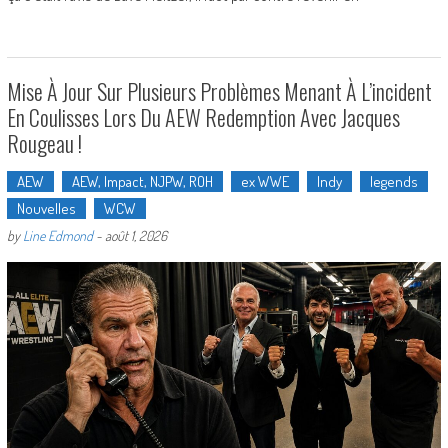
Mise À Jour Sur Plusieurs Problèmes Menant À L’incident
En Coulisses Lors Du AEW Redemption Avec Jacques
Rougeau !
AEW
AEW, Impact, NJPW, ROH
ex WWE
Indy
legends
Nouvelles
WCW
by
Line Edmond
-
août 1, 2026