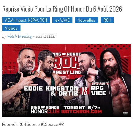
Reprise Vidéo Pour La Ring Of Honor Du 6 Août 2026
AEW, Impact, NJPW, ROH
ex WWE
Nouvelles
ROH
Vidéos
by
Watch Wrestling
-
août 6, 2026
Pour voir ROH Source #1,Source #2