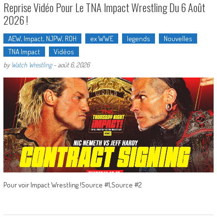
Reprise Vidéo Pour Le TNA Impact Wrestling Du 6 Août
2026 !
AEW, Impact, NJPW, ROH
ex WWE
legends
Nouvelles
TNA Impact
Vidéos
by
Watch Wrestling
-
août 6, 2026
Pour voir Impact Wrestling !Source #1,Source #2