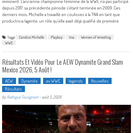
imminent. L’ancienne championne féminine de la WWE n’a pas participé
depuis 2017, sa précédente période s’étant terminée en 2009. Ces
derniers mois, Michelle a travaillé en coulisses à la TNA en tant que
productrice/agente, un rôle qu’elle avait déjà qualifié de première
Taggé
Candice Michelle
Playboy
tna
Women of Wrestling
WWE
Résultats Et Vidéo Pour Le AEW Dynamite Grand Slam
Mexico 2026, 5 Août !
AEW
Dynamite
ex WWE
legends
Nouvelles
Résultats
by
Rodrigue Tousignant
-
août 5, 2026