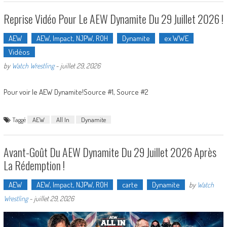
Reprise Vidéo Pour Le AEW Dynamite Du 29 Juillet 2026 !
AEW
AEW, Impact, NJPW, ROH
Dynamite
ex WWE
Vidéos
by
Watch Wrestling
-
juillet 29, 2026
Pour voir le AEW Dynamite!Source #1, Source #2
Taggé
AEW
All In
Dynamite
Avant-Goût Du AEW Dynamite Du 29 Juillet 2026 Après
La Rédemption !
AEW
AEW, Impact, NJPW, ROH
carte
Dynamite
by
Watch
Wrestling
-
juillet 29, 2026