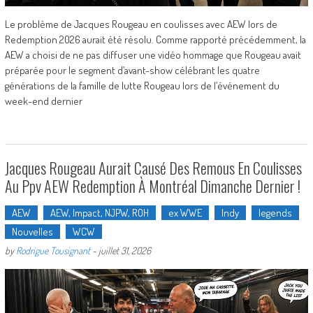
Le problème de Jacques Rougeau en coulisses avec AEW lors de
Redemption 2026 aurait été résolu. Comme rapporté précédemment, la
AEW a choisi de ne pas diffuser une vidéo hommage que Rougeau avait
préparée pour le segment d’avant-show célébrant les quatre
générations de la famille de lutte Rougeau lors de l’événement du
week-end dernier
Jacques Rougeau Aurait Causé Des Remous En Coulisses
Au Ppv AEW Redemption À Montréal Dimanche Dernier !
AEW
AEW, Impact, NJPW, ROH
ex WWE
Indy
legends
Nouvelles
WCW
by
Rodrigue Tousignant
-
juillet 31, 2026