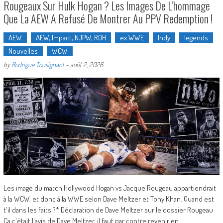
Rougeaux Sur Hulk Hogan ? Les Images De L’hommage
Que La AEW A Refusé De Montrer Au PPV Redemption !
AEW
AEW, Impact, NJPW, ROH
ex WWE
Indy
legends
Nouvelles
WCW
by
Rodrigue Tousignant
-
août 2, 2026
Les image du match Hollywood Hogan vs Jacque Rougeau appartiendrait
à la WCW, et donc à la WWE selon Dave Meltzer et Tony Khan. Quand est
t'il dans les faits ?* Déclaration de Dave Meltzer sur le dossier Rougeau
Ça c'était l'avis de Dave Meltzer, il faut par contre revenir en