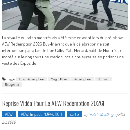
La royauté du catch montréalais a été mise en avant lors du pré-show
AEW Redemption 2026 Buy-In avant que la célébration ne soit
interrompue par la famille Don Callis. Matt Menard, natif de Montréal, est
monté sur le ring sous une ovation locale chaleureuse en portant une
veste des Expos de
Taggé
AEW Redemption
Magic Mike
Redemption
Romero
Rougeaux
Reprise Vidéo Pour Le AEW Redemption 2026!
AEW
AEW, Impact, NJPW, ROH
carte
by
Watch Wrestling
-
juillet
26, 2026