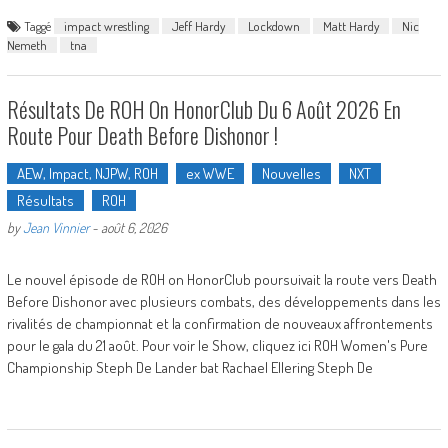
Taggé
impact wrestling
Jeff Hardy
Lockdown
Matt Hardy
Nic
Nemeth
tna
Résultats De ROH On HonorClub Du 6 Août 2026 En
Route Pour Death Before Dishonor !
AEW, Impact, NJPW, ROH
ex WWE
Nouvelles
NXT
Résultats
ROH
by
Jean Vinnier
-
août 6, 2026
Le nouvel épisode de ROH on HonorClub poursuivait la route vers Death
Before Dishonor avec plusieurs combats, des développements dans les
rivalités de championnat et la confirmation de nouveaux affrontements
pour le gala du 21 août. Pour voir le Show, cliquez ici ROH Women's Pure
Championship Steph De Lander bat Rachael Ellering Steph De