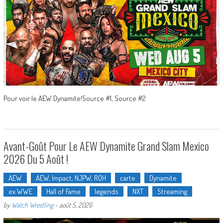
Pour voir le AEW Dynamite!Source #1, Source #2
Avant-Goût Pour Le AEW Dynamite Grand Slam Mexico
2026 Du 5 Août !
AEW
AEW, Impact, NJPW, ROH
carte
Dynamite
ex WWE
Hall of Fame
legends
NXT
Streaming
by
Watch Wrestling
-
août 5, 2026