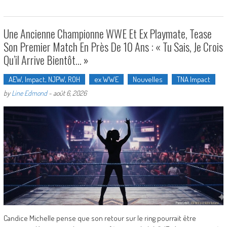
Une Ancienne Championne WWE Et Ex Playmate, Tease
Son Premier Match En Près De 10 Ans : « Tu Sais, Je Crois
Qu’il Arrive Bientôt… »
AEW, Impact, NJPW, ROH
ex WWE
Nouvelles
TNA Impact
by
Line Edmond
-
août 6, 2026
Candice Michelle pense que son retour sur le ring pourrait être