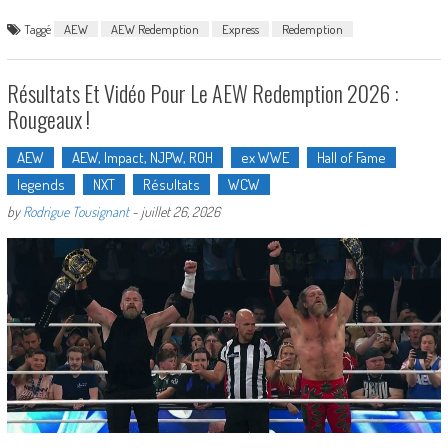
Taggé
AEW
AEW Redemption
Express
Redemption
Résultats Et Vidéo Pour Le AEW Redemption 2026 :
Rougeaux !
AEW
AEW, Impact, NJPW, ROH
ex WWE
Hall of Fame
legends
NXT
Résultats
WCW
by
Rodrigue Tousignant
-
juillet 26, 2026