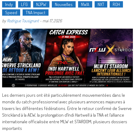
Indy
LFG
NJPW
Nouvelles
NWA
NXT
ROH
Speed
TNA Impact
by
Rodrigue Tousignant
-
mai 17, 2026
Les derniers jours ont été particulièrement mouvementées dans le
monde du catch professionnel avec plusieurs annonces majeures à
travers les différentes fédérations. Entre le retour confirmé de Swerve
Strickland à la AEW, la prolongation d’Indi Hartwell à la TNA et l’alliance
internationale officialisée entre MLW et STARDOM, plusieurs dossiers
importants