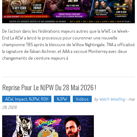
De l'action dans les fédérations majeurs autres que la WWE ce Week-
End La AEW a lancé le processus pour couronner une nouvelle
championne TBS après la blessure de Willow Nightingale, TNA a officialisé
la signature de Fabian Aichner, et AAA a secoué Monterrey avec deux
changements de ceinture majeurs à
Reprise Pour Le NJPW Du 28 Mai 2026 !
AEW, Impact, NJPW, ROH
NJPW
Vidéos
by
Watch Wrestling
-
mai
28, 2026