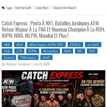
Taggé
Indi Hartwell
Lizzy Rain
Swerve Strickland
Catch Express : Penta À NXT, Batailles Juridiques AEW,
Retour Majeur À La TNA Et Nouveau Champion À La ROH,
NJPW, NWA, MLPW, Mondial Et Plus !
AAA
AEW
AEW, Impact, NJPW, ROH
EVOVLE
ex WWE
Indy
LFG
NJPW
Nouvelles
NWA
NXT
ROH
Speed
TNA Impact
WWE
by
Rodrigue Tousignant
-
mai 13, 2026