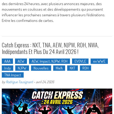
des dernières 24 heures, avec plusieurs annonces majeures, des
mouvements en coulisses et des développements qui pourraient
influencer les prochaines semaines à travers plusieurs fédérations.
Entre les confirmations de cartes,
Catch Express : NXT, TNA, AEW, NJPW, ROH, NWA,
Indépendants Et Plus Du 24 Avril 2026 !
AAA
AEW
AEW, Impact, NJPW, ROH
EVOVLE
ex WWE
Indy
NJPW
Nouvelles
NWA
NXT
ROH
TNA Impact
by
Rodrigue Tousignant
-
avril 24, 2026