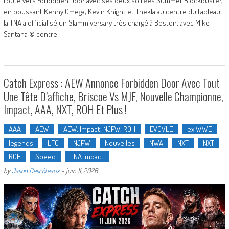
route vers Forbidden Door avec ses deux soirées Summer Blockbuster,
en poussant Kenny Omega, Kevin Knight et Thekla au centre du tableau;
la TNA a officialisé un Slammiversary très chargé à Boston, avec Mike
Santana © contre
Catch Express : AEW Annonce Forbidden Door Avec Tout
Une Tête D’affiche, Briscoe Vs MJF, Nouvelle Championne,
Impact, AAA, NXT, ROH Et Plus !
AAA
AEW
AEW, Impact, NJPW, ROH
EVOVLE
ex WWE
legends
LFG
NJPW
Nouvelles
NWA
NXT
NXT
ROH
Speed
TNA Impact
by
Jason Descôteaux
-
juin 11, 2026