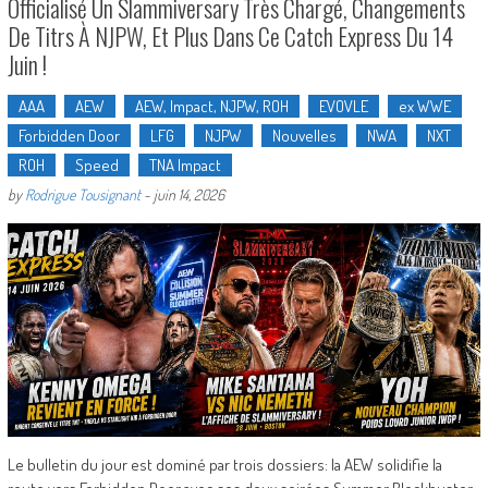
Officialisé Un Slammiversary Très Chargé, Changements
De Titrs À NJPW, Et Plus Dans Ce Catch Express Du 14
Juin !
AAA
AEW
AEW, Impact, NJPW, ROH
EVOVLE
ex WWE
Forbidden Door
LFG
NJPW
Nouvelles
NWA
NXT
ROH
Speed
TNA Impact
by
Rodrigue Tousignant
-
juin 14, 2026
Le bulletin du jour est dominé par trois dossiers: la AEW solidifie la