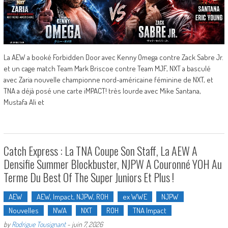
La AEW a booké Forbidden Door avec Kenny Omega contre Zack Sabre Jr.
et un cage match Team Mark Briscoe contre Team MJF, NXT a basculé
avec Zaria nouvelle championne nord-américaine féminine de NXT, et
TNA a déjà posé une carte iMPACT! très lourde avec Mike Santana,
Mustafa Ali et
Catch Express : La TNA Coupe Son Staff, La AEW A
Densifie Summer Blockbuster, NJPW A Couronné YOH Au
Terme Du Best Of The Super Juniors Et Plus !
AEW
AEW, Impact, NJPW, ROH
ex WWE
NJPW
Nouvelles
NWA
NXT
ROH
TNA Impact
by
Rodrigue Tousignant
-
juin 7, 2026