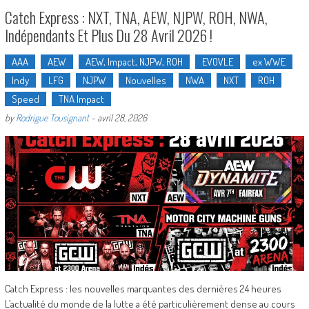
Catch Express : NXT, TNA, AEW, NJPW, ROH, NWA,
Indépendants Et Plus Du 28 Avril 2026 !
AAA
AEW
AEW, Impact, NJPW, ROH
EVOVLE
ex WWE
Indy
LFG
NJPW
Nouvelles
NWA
NXT
ROH
Speed
TNA Impact
by
Rodrigue Tousignant
-
avril 28, 2026
Catch Express : les nouvelles marquantes des dernières 24 heures
L’actualité du monde de la lutte a été particulièrement dense au cours