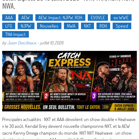
NWA,
AAA
AEW
AEW, Impact, NJPW, ROH
EVOVLE
ex WWE
LFG
NJPW
Nouvelles
NWA
NXT
ROH
Speed
TNA Impact
by
Jason Descôteaux
-
juillet 10, 2026
Principales actualités : NXT et AAA dévoilent un show double « Heatwave
» le 30 août, Kendal Grey devient nouvelle championne NXT, et la AEW
sacre Kenny Omega champion du monde. NXT NXT Heatwave : un show