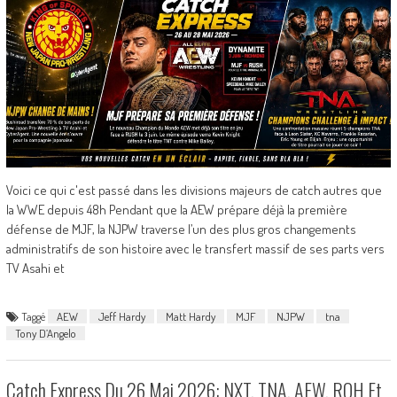
Voici ce qui c'est passé dans les divisions majeurs de catch autres que
la WWE depuis 48h Pendant que la AEW prépare déjà la première
défense de MJF, la NJPW traverse l’un des plus gros changements
administratifs de son histoire avec le transfert massif de ses parts vers
TV Asahi et
Taggé
AEW
Jeff Hardy
Matt Hardy
MJF
NJPW
tna
Tony D’Angelo
Catch Express Du 26 Mai 2026: NXT, TNA, AEW, ROH Et