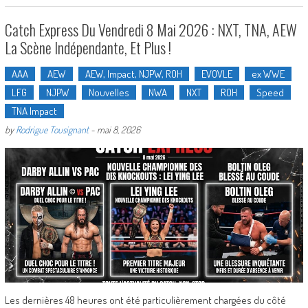
Catch Express Du Vendredi 8 Mai 2026 : NXT, TNA, AEW
La Scène Indépendante, Et Plus !
AAA
AEW
AEW, Impact, NJPW, ROH
EVOVLE
ex WWE
LFG
NJPW
Nouvelles
NWA
NXT
ROH
Speed
TNA Impact
by
Rodrigue Tousignant
-
mai 8, 2026
Les dernières 48 heures ont été particulièrement chargées du côté