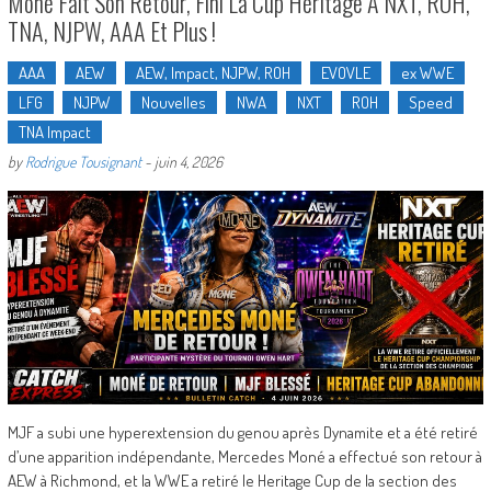
Moné Fait Son Retour, Fini La Cup Héritage À NXT, ROH,
TNA, NJPW, AAA Et Plus !
AAA
AEW
AEW, Impact, NJPW, ROH
EVOVLE
ex WWE
LFG
NJPW
Nouvelles
NWA
NXT
ROH
Speed
TNA Impact
by
Rodrigue Tousignant
-
juin 4, 2026
MJF a subi une hyperextension du genou après Dynamite et a été retiré
d’une apparition indépendante, Mercedes Moné a effectué son retour à
AEW à Richmond, et la WWE a retiré le Heritage Cup de la section des