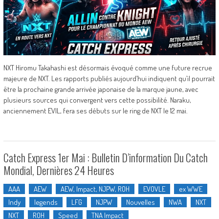
NXT Hiromu Takahashi est désormais évoqué comme une future recrue
majeure de NXT. Les rapports publiés aujourd’hui indiquent qu’il pourrait
être la prochaine grande arrivée japonaise de la marque jaune, avec
plusieurs sources qui convergent vers cette possibilité. Naraku,
anciennement EVIL, fera ses débuts sur le ring de NXT le 12 mai.
Catch Express 1er Mai : Bulletin D’information Du Catch
Mondial, Dernières 24 Heures
AAA
AEW
AEW, Impact, NJPW, ROH
EVOVLE
ex WWE
Indy
legends
LFG
NJPW
Nouvelles
NWA
NXT
NXT
ROH
Speed
TNA Impact