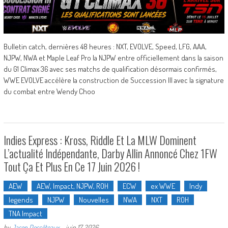
Bulletin catch, dernières 48 heures : NXT, EVOLVE, Speed, LFG, AAA,
NJPW, NWA et Maple Leaf Pro la NJPW entre officiellement dans la saison
du G1 Climax 36 avec ses matchs de qualification désormais confirmés,
WWE EVOLVE accélère la construction de Succession III avec la signature
du combat entre Wendy Choo
Indies Express : Kross, Riddle Et La MLW Dominent
L’actualité Indépendante, Darby Allin Annoncé Chez 1FW
Tout Ça Et Plus En Ce 17 Juin 2026 !
AEW
AEW, Impact, NJPW, ROH
ECW
ex WWE
Indy
legends
NJPW
Nouvelles
NWA
NXT
ROH
TNA Impact
by
Jason Descôteaux
-
juin 17, 2026