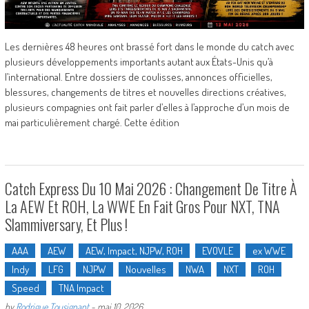
Les dernières 48 heures ont brassé fort dans le monde du catch avec
plusieurs développements importants autant aux États-Unis qu’à
l’international. Entre dossiers de coulisses, annonces officielles,
blessures, changements de titres et nouvelles directions créatives,
plusieurs compagnies ont fait parler d’elles à l’approche d’un mois de
mai particulièrement chargé. Cette édition
Catch Express Du 10 Mai 2026 : Changement De Titre À
La AEW Et ROH, La WWE En Fait Gros Pour NXT, TNA
Slammiversary, Et Plus !
AAA
AEW
AEW, Impact, NJPW, ROH
EVOVLE
ex WWE
Indy
LFG
NJPW
Nouvelles
NWA
NXT
ROH
Speed
TNA Impact
by
Rodrigue Tousignant
-
mai 10, 2026