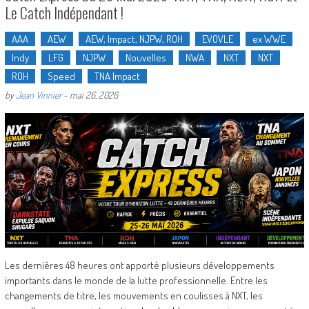
Le Catch Indépendant !
AAA
AEW
AEW, Impact, NJPW, ROH
EVOVLE
ex WWE
Indy
LFG
NJPW
Nouvelles
NWA
NXT
NXT
ROH
Speed
TNA Impact
by
Jean Vinnier
-
mai 26, 2026
Les dernières 48 heures ont apporté plusieurs développements
importants dans le monde de la lutte professionnelle. Entre les
changements de titre, les mouvements en coulisses à NXT, les