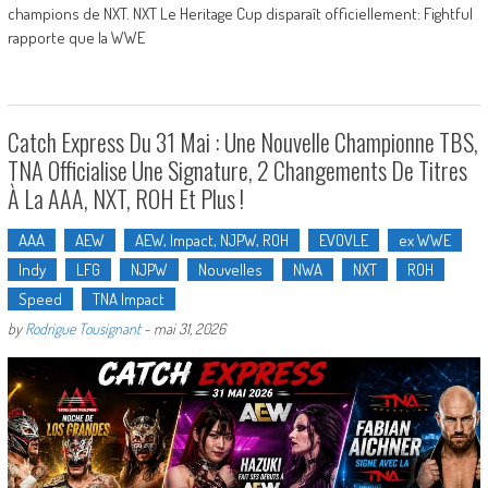
champions de NXT. NXT Le Heritage Cup disparaît officiellement: Fightful
rapporte que la WWE
Catch Express Du 31 Mai : Une Nouvelle Championne TBS,
TNA Officialise Une Signature, 2 Changements De Titres
À La AAA, NXT, ROH Et Plus !
AAA
AEW
AEW, Impact, NJPW, ROH
EVOVLE
ex WWE
Indy
LFG
NJPW
Nouvelles
NWA
NXT
ROH
Speed
TNA Impact
by
Rodrigue Tousignant
-
mai 31, 2026