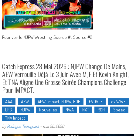
Pour voir le NJPW Wrestling !Source #1, Source #2
Catch Express 28 Mai 2026 : NJPW Change De Mains,
AEW Verrouille Déjà Le 3 Juin Avec MJF Et Kevin Knight,
Et TNA Aligne Une Grosse Soirée Champions Challenge
Pour IMPACT.
AAA
AEW
AEW, Impact, NJPW, ROH
EVOVLE
ex WWE
LFG
NJPW
Nouvelles
NWA
NXT
ROH
Speed
TNA Impact
by
Rodrigue Tousignant
-
mai 28, 2026