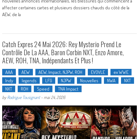
nouvelles annonces internationales, les blessures qui commencent à
affecter certaines cartes et plusieurs dossiers chauds du côté de la
AEW, de la
Catch Expres 24 Mai 2026: Rey Mysterio Prend Le
Contrôle De La AAA, Baron Corbin NXT, Enzo Amore,
AEW, ROH, TNA, Indépendants Et Plus !
AAA
AEW
AEW, Impact, NJPW, ROH
EVOVLE
ex WWE
Indy
legends
LFG
NJPW
Nouvelles
NWA
NXT
NXT
ROH
Speed
TNA Impact
by
Rodrigue Tousignant
-
mai 24, 2026