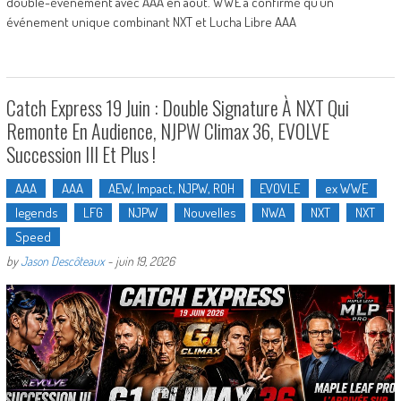
double-événement avec AAA en août. WWE a confirmé qu’un
événement unique combinant NXT et Lucha Libre AAA
Catch Express 19 Juin : Double Signature À NXT Qui
Remonte En Audience, NJPW Climax 36, EVOLVE
Succession III Et Plus !
AAA
AAA
AEW, Impact, NJPW, ROH
EVOVLE
ex WWE
legends
LFG
NJPW
Nouvelles
NWA
NXT
NXT
Speed
by
Jason Descôteaux
-
juin 19, 2026