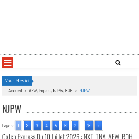
Vous êtes ici
Accueil
>
AEW, Impact, NJPW, ROH
>
NJPW
NJPW
Pages:
1
2
3
4
5
6
7
...
15
»
Catch Express Du 10 Juillet 2026 : NXT, TNA, AEW, ROH,