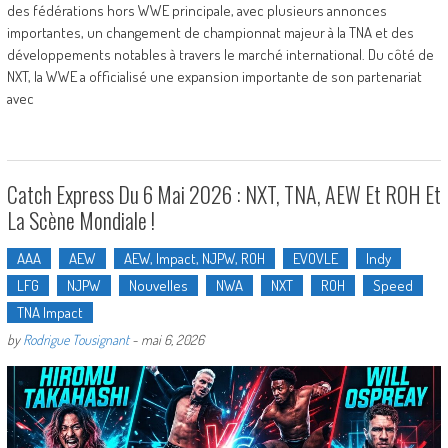
des fédérations hors WWE principale, avec plusieurs annonces
importantes, un changement de championnat majeur à la TNA et des
développements notables à travers le marché international. Du côté de
NXT, la WWE a officialisé une expansion importante de son partenariat
avec
Catch Express Du 6 Mai 2026 : NXT, TNA, AEW Et ROH Et
La Scène Mondiale !
AAA
AEW
AEW, Impact, NJPW, ROH
EVOVLE
Indy
LFG
NJPW
Nouvelles
NWA
NXT
ROH
Speed
TNA Impact
by
Rodrigue Tousignant
-
mai 6, 2026