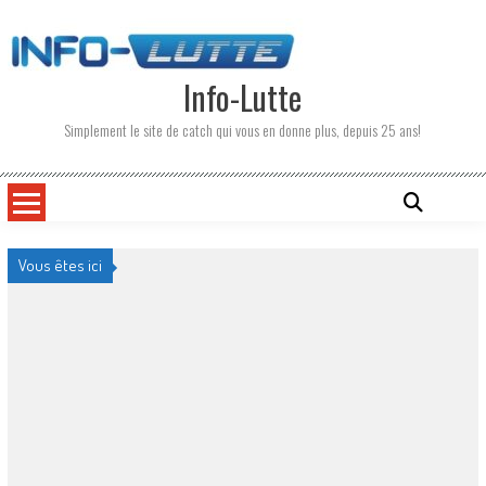
Skip
to
content
Info-Lutte
Simplement le site de catch qui vous en donne plus, depuis 25 ans!
Vous êtes ici