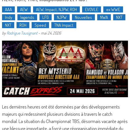
AAA
AEW
AEW, Impact, NJPW, ROH
EVOVLE
ex WWE
Indy
legends
LFG
NJPW
Nouvelles
NWA
NXT
NXT
ROH
Speed
TNA Impact
by
Rodrigue Tousignant
-
mai 24, 2026
Les dernières heures ont été dominées par des développements
majeurs qui redessinent plusieurs divisions à travers le catch
mondial. La situation du Championnat TBS, désormais vacante après
une blessure importante, a forcé une réorganisation immédiate du