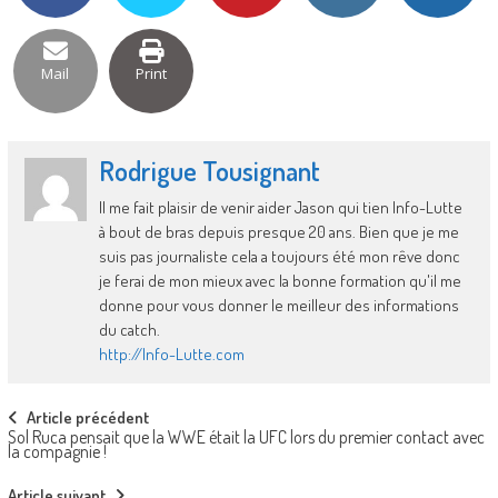
Mail
Print
Rodrigue Tousignant
Il me fait plaisir de venir aider Jason qui tien Info-Lutte
à bout de bras depuis presque 20 ans. Bien que je me
suis pas journaliste cela a toujours été mon rêve donc
je ferai de mon mieux avec la bonne formation qu'il me
donne pour vous donner le meilleur des informations
du catch.
http://Info-Lutte.com
Post
Article précédent
Sol Ruca pensait que la WWE était la UFC lors du premier contact avec
navigation
la compagnie !
Article suivant