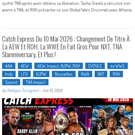
quitté TNA après avoir obtenu sa libération, Tasha Steelz a sécurisé son
avenir à TNA, et ROH présente ce soir Global Wars Cincinnati avec Athena
Catch Express Du 10 Mai 2026 : Changement De Titre À
La AEW Et ROH, La WWE En Fait Gros Pour NXT, TNA
Slammiversary, Et Plus !
AAA
AEW
AEW, Impact, NJPW, ROH
EVOVLE
ex WWE
Indy
LFG
NJPW
Nouvelles
NWA
NXT
ROH
Speed
TNA Impact
by
Rodrigue Tousignant
-
mai 10, 2026