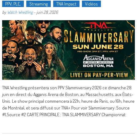
PPV, PLE,
Streaming
TNA Impact
Vidéos
by
Watch Wrestling
-
juin 28, 2026
TNA Wrestling présentera son PPV Slammiversary 2026 ce dimanche 28
juin en direct du Agganis Arena de Boston, au Massachusetts, aux États-
Unis. Le show principal commencera à 22h, heure de Paris, ou 16h, heure
de Montréal, et sera diffusé sur TNA+ Pour voir Slammiversary :Source
#1,Source #2 CARTE PRINCIPALE : TNA SLAMMIVERSARY Championnat