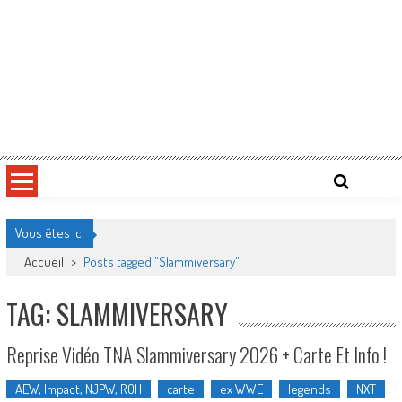
Vous êtes ici
Accueil
>
Posts tagged "Slammiversary"
TAG: SLAMMIVERSARY
Reprise Vidéo TNA Slammiversary 2026 + Carte Et Info !
AEW, Impact, NJPW, ROH
carte
ex WWE
legends
NXT