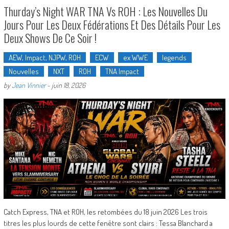
Thurday’s Night WAR TNA Vs ROH : Les Nouvelles Du
Jours Pour Les Deux Fédérations Et Des Détails Pour Les
Deux Shows De Ce Soir !
AEW, Impact, NJPW, ROH
ECW
ex WWE
legends
Nouvelles
NXT
ROH
TNA Impact
by
Jean Vinnier
-
juin 18, 2026
Catch Express, TNA et ROH, les retombées du 18 juin 2026 Les trois
titres les plus lourds de cette fenêtre sont clairs : Tessa Blanchard a