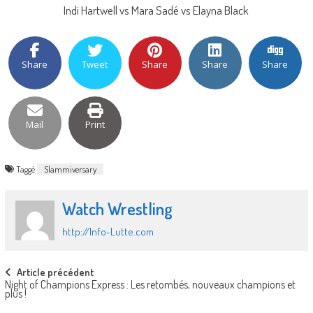
Indi Hartwell vs Mara Sadé vs Elayna Black
Share
Tweet
Share
Share
Share
Mail
Print
Taggé
Slammiversary
Watch Wrestling
http://Info-Lutte.com
Post
Article précédent
Night of Champions Express : Les retombés, nouveaux champions et
navigation
plus !