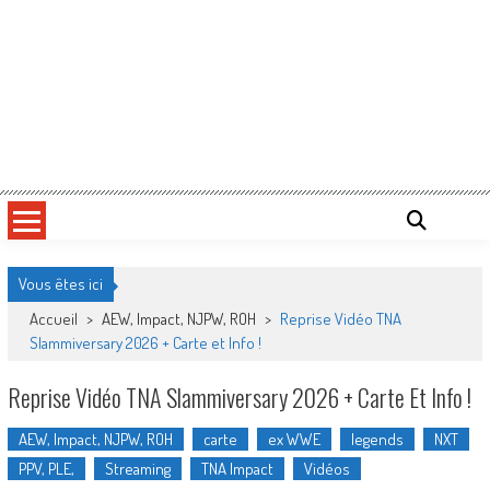
Vous êtes ici
Accueil
>
AEW, Impact, NJPW, ROH
>
Reprise Vidéo TNA
Slammiversary 2026 + Carte et Info !
Reprise Vidéo TNA Slammiversary 2026 + Carte Et Info !
AEW, Impact, NJPW, ROH
carte
ex WWE
legends
NXT
PPV, PLE,
Streaming
TNA Impact
Vidéos