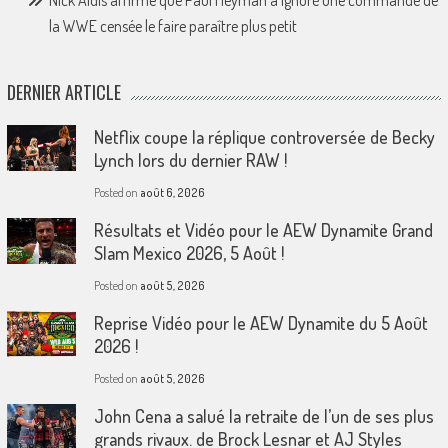
Nick Aldis affirme que Paul Heyman a ignoré une commande de
la WWE censée le faire paraître plus petit
DERNIER ARTICLE
Netflix coupe la réplique controversée de Becky
Lynch lors du dernier RAW !
Posted on
août 6, 2026
Résultats et Vidéo pour le AEW Dynamite Grand
Slam Mexico 2026, 5 Août !
Posted on
août 5, 2026
Reprise Vidéo pour le AEW Dynamite du 5 Août
2026 !
Posted on
août 5, 2026
John Cena a salué la retraite de l’un de ses plus
grands rivaux. de Brock Lesnar et AJ Styles