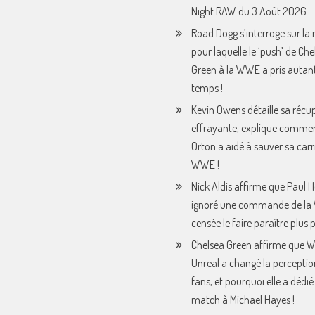
Night RAW du 3 Août 2026
Road Dogg s’interroge sur la 
pour laquelle le ‘push’ de Che
Green à la WWE a pris autan
temps !
Kevin Owens détaille sa récu
effrayante, explique comme
Orton a aidé à sauver sa carri
WWE !
Nick Aldis affirme que Paul
ignoré une commande de l
censée le faire paraître plus p
Chelsea Green affirme que
Unreal a changé la perceptio
fans, et pourquoi elle a dédié
match à Michael Hayes !