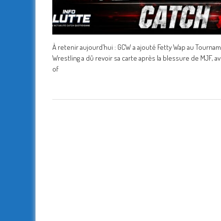
À retenir aujourd’hui : GCW a ajouté Fetty Wap au Tournamen
Wrestling a dû revoir sa carte après la blessure de MJF,
of