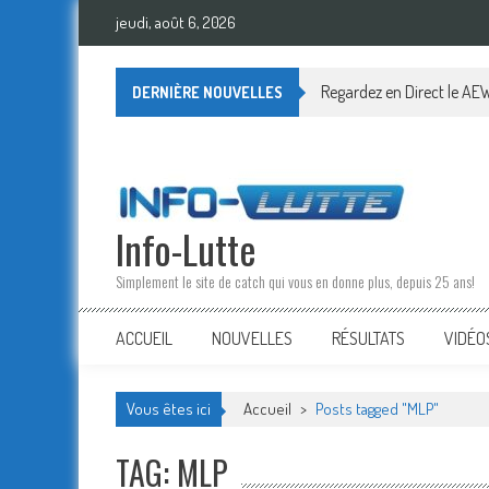
Skip
jeudi, août 6, 2026
to
content
Regardez en Direct le AEW
DERNIÈRE NOUVELLES
Info-Lutte
Simplement le site de catch qui vous en donne plus, depuis 25 ans!
ACCUEIL
NOUVELLES
RÉSULTATS
VIDÉO
Vous êtes ici
Accueil
>
Posts tagged "MLP"
TAG: MLP