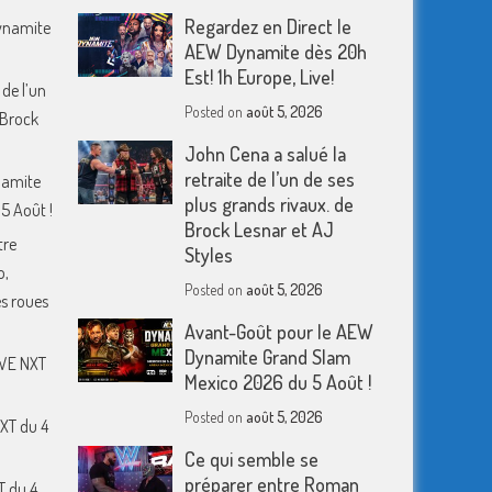
Regardez en Direct le
Dynamite
AEW Dynamite dès 20h
Est! 1h Europe, Live!
 de l’un
Posted on
août 5, 2026
 Brock
John Cena a salué la
retraite de l’un de ses
namite
plus grands rivaux. de
5 Août !
Brock Lesnar et AJ
tre
Styles
o,
Posted on
août 5, 2026
s roues
Avant-Goût pour le AEW
Dynamite Grand Slam
WWE NXT
Mexico 2026 du 5 Août !
Posted on
août 5, 2026
XT du 4
Ce qui semble se
préparer entre Roman
T du 4