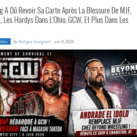
g A Dû Revoir Sa Carte Après La Blessure De MJF,
t, Les Hardys Dans L’Ohio, GCW, Et Plus Dans Les
lles
by
Rodrigue Tousignant
-
juin 6, 2026