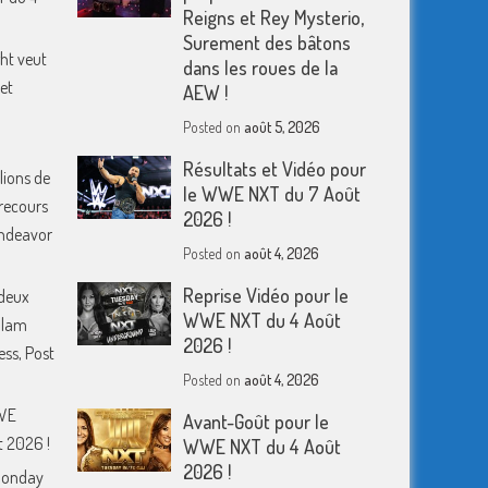
Reigns et Rey Mysterio,
Surement des bâtons
ht veut
dans les roues de la
et
AEW !
Posted on
août 5, 2026
Résultats et Vidéo pour
lions de
le WWE NXT du 7 Août
 recours
2026 !
 Endeavor
Posted on
août 4, 2026
Reprise Vidéo pour le
deux
WWE NXT du 4 Août
Slam
2026 !
ess, Post
Posted on
août 4, 2026
WWE
Avant-Goût pour le
 2026 !
WWE NXT du 4 Août
2026 !
Monday