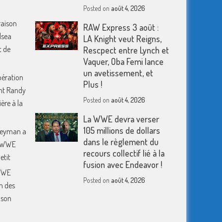
Posted on
août 4, 2026
raison
RAW Express 3 août :
lsea
LA Knight veut Reigns,
t de
Rescpect entre Lynch et
Vaquer, Oba Femi lance
un avetissement, et
pération
Plus !
nt Randy
Posted on
août 4, 2026
ère à la
La WWE devra verser
105 millions de dollars
 Heyman a
dans le règlement du
a WWE
recours collectif lié à la
etit
fusion avec Endeavor !
 WWE
Posted on
août 4, 2026
n des
 son