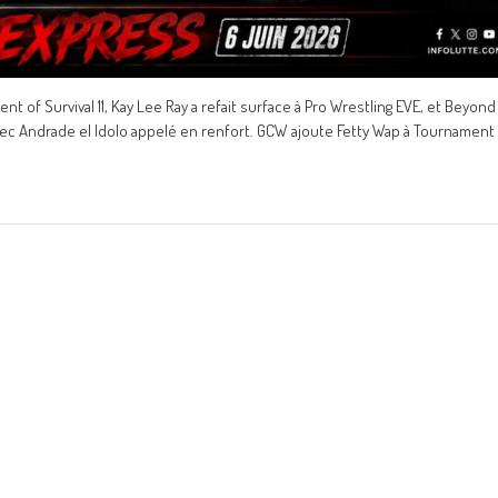
t of Survival 11, Kay Lee Ray a refait surface à Pro Wrestling EVE, et Beyond
 avec Andrade el Idolo appelé en renfort. GCW ajoute Fetty Wap à Tournament