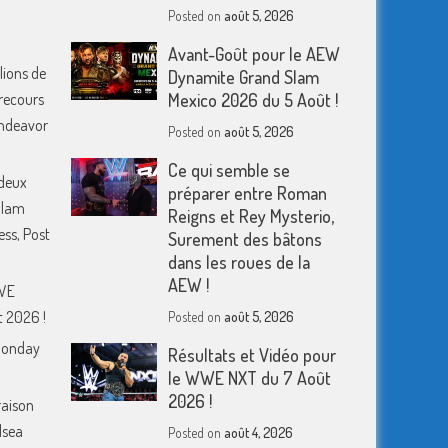
Posted on
août 5, 2026
Avant-Goût pour le AEW
lions de
Dynamite Grand Slam
 recours
Mexico 2026 du 5 Août !
 Endeavor
Posted on
août 5, 2026
Ce qui semble se
deux
préparer entre Roman
Slam
Reigns et Rey Mysterio,
ess, Post
Surement des bâtons
dans les roues de la
AEW !
WWE
 2026 !
Posted on
août 5, 2026
Monday
Résultats et Vidéo pour
le WWE NXT du 7 Août
2026 !
raison
lsea
Posted on
août 4, 2026