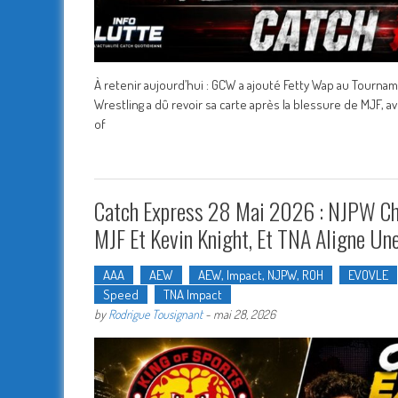
À retenir aujourd’hui : GCW a ajouté Fetty Wap au Tournamen
Wrestling a dû revoir sa carte après la blessure de MJF,
of
Catch Express 28 Mai 2026 : NJPW Cha
MJF Et Kevin Knight, Et TNA Aligne U
AAA
AEW
AEW, Impact, NJPW, ROH
EVOVLE
Speed
TNA Impact
by
Rodrigue Tousignant
-
mai 28, 2026