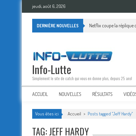
Skip
jeudi, août 6, 2026
to
content
Netflix coupe la réplique
DERNIÈRE NOUVELLES
Info-Lutte
Simplement le site de catch qui vous en donne plus, depuis 25 ans!
ACCUEIL
NOUVELLES
RÉSULTATS
VIDÉO
Vous êtes ici
Accueil
>
Posts tagged "Jeff Hardy"
TAG: JEFF HARDY