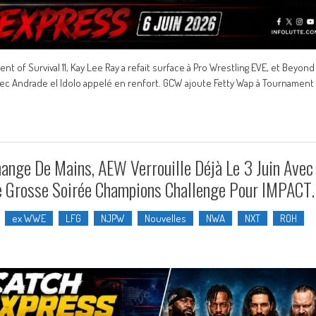
t of Survival 11, Kay Lee Ray a refait surface à Pro Wrestling EVE, et Beyond
 avec Andrade el Idolo appelé en renfort. GCW ajoute Fetty Wap à Tournament
nge De Mains, AEW Verrouille Déjà Le 3 Juin Avec
ne Grosse Soirée Champions Challenge Pour IMPACT.
ex WWE
LFG
NJPW
Nouvelles
NWA
NXT
ROH