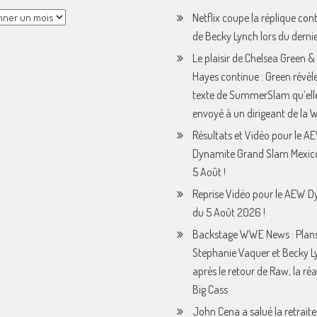
Netflix coupe la réplique con
de Becky Lynch lors du derni
Le plaisir de Chelsea Green &
Hayes continue : Green révèle
texte de SummerSlam qu’ell
envoyé à un dirigeant de la
Résultats et Vidéo pour le A
Dynamite Grand Slam Mexic
5 Août !
Reprise Vidéo pour le AEW 
du 5 Août 2026 !
Backstage WWE News : Plan
Stephanie Vaquer et Becky L
après le retour de Raw, la ré
Big Cass
John Cena a salué la retraite