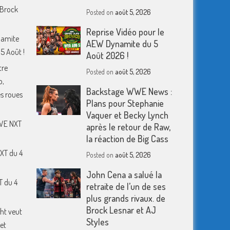
 Brock
Posted on
août 5, 2026
Reprise Vidéo pour le
namite
AEW Dynamite du 5
5 Août !
Août 2026 !
tre
Posted on
août 5, 2026
o,
Backstage WWE News :
s roues
Plans pour Stephanie
Vaquer et Becky Lynch
WWE NXT
après le retour de Raw,
la réaction de Big Cass
XT du 4
Posted on
août 5, 2026
John Cena a salué la
T du 4
retraite de l’un de ses
plus grands rivaux. de
Brock Lesnar et AJ
ht veut
Styles
et