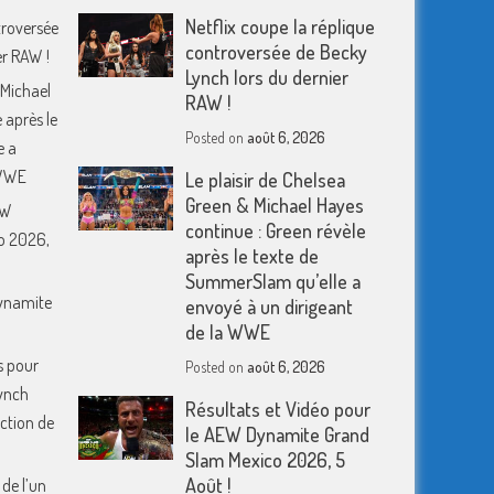
Netflix coupe la réplique
troversée
controversée de Becky
er RAW !
Lynch lors du dernier
 Michael
RAW !
 après le
Posted on
août 6, 2026
e a
 WWE
Le plaisir de Chelsea
Green & Michael Hayes
EW
continue : Green révèle
o 2026,
après le texte de
SummerSlam qu’elle a
Dynamite
envoyé à un dirigeant
de la WWE
s pour
Posted on
août 6, 2026
ynch
Résultats et Vidéo pour
action de
le AEW Dynamite Grand
Slam Mexico 2026, 5
Août !
 de l’un