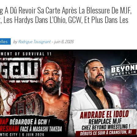
g A Dû Revoir Sa Carte Après La Blessure De MJF,
t, Les Hardys Dans L’Ohio, GCW, Et Plus Dans Les
lles
by
Rodrigue Tousignant
-
juin 6, 2026