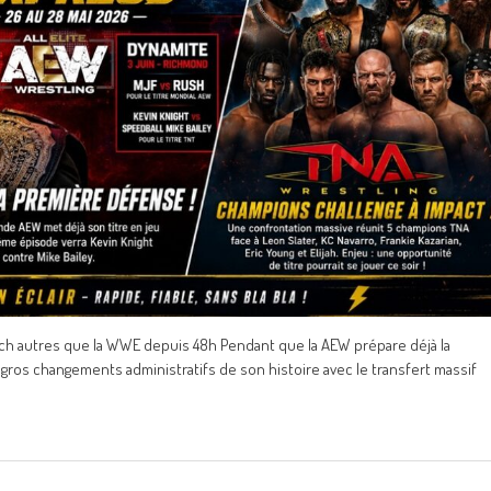
atch autres que la WWE depuis 48h Pendant que la AEW prépare déjà la
gros changements administratifs de son histoire avec le transfert massif