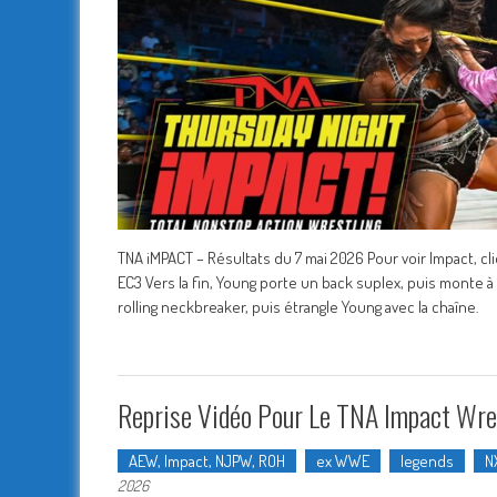
TNA iMPACT – Résultats du 7 mai 2026 Pour voir Impact, cli
EC3 Vers la fin, Young porte un back suplex, puis monte
rolling neckbreaker, puis étrangle Young avec la chaîne.
Reprise Vidéo Pour Le TNA Impact Wre
AEW, Impact, NJPW, ROH
ex WWE
legends
N
2026