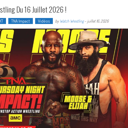
tling Du 16 Juillet 2026 !
XT
TNA Impact
Vidéos
by
Watch Wrestling
-
juillet 16, 2026