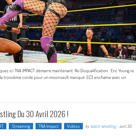
quez ici TNA iMPACT démarre maintenant. No Disqualification : Eric Young vs
 à la troisième corde pour un moonsault manqué. EC3 enchaîne avec un
stling Du 30 Avril 2026 !
XT
Streaming
TNA Impact
Vidéos
by
Watch Wrestling
-
avril 30,