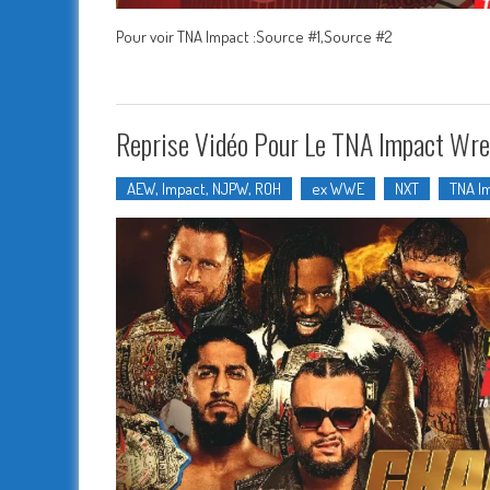
Pour voir TNA Impact :Source #1,Source #2
Reprise Vidéo Pour Le TNA Impact Wre
AEW, Impact, NJPW, ROH
ex WWE
NXT
TNA I