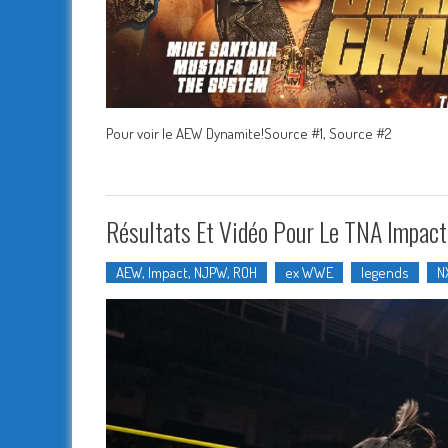
Pour voir le AEW Dynamite!Source #1, Source #2
Résultats Et Vidéo Pour Le TNA Impact
AEW, Impact, NJPW, ROH
ex WWE
legends
N