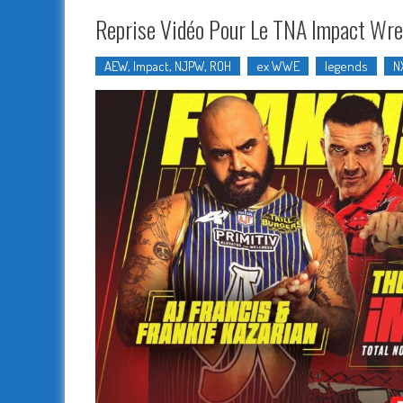
Reprise Vidéo Pour Le TNA Impact Wres
AEW, Impact, NJPW, ROH
ex WWE
legends
N