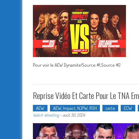
Pour voir le AEW Dynamite!Source #1,Source #2
Reprise Vidéo Et Carte Pour Le TNA E
AEW
AEW, Impact, NJPW, ROH
carte
ECW
Watch Wrestling
-
août 30, 2024