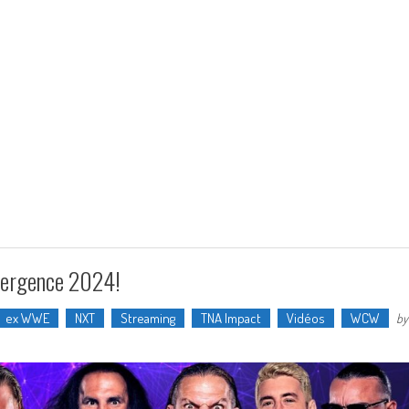
mergence 2024!
ex WWE
NXT
Streaming
TNA Impact
Vidéos
WCW
by