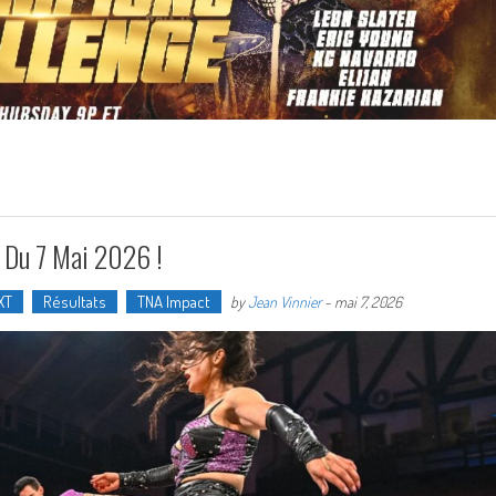
 Du 7 Mai 2026 !
XT
Résultats
TNA Impact
by
Jean Vinnier
-
mai 7, 2026