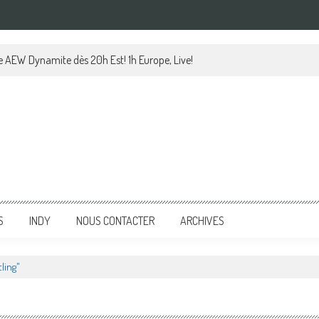
le AEW Dynamite dès 20h Est! 1h Europe, Live!
S
INDY
NOUS CONTACTER
ARCHIVES
ling"