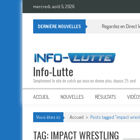
Skip
mercredi, août 5, 2026
to
content
Regardez en Direct 
DERNIÈRE NOUVELLES
Info-Lutte
Simplement le site de catch qui vous en donne plus, depuis 25 ans!
ACCUEIL
NOUVELLES
RÉSULTATS
VIDÉO
Vous êtes ici
Accueil
>
Posts tagged "impact wrest
TAG: IMPACT WRESTLING