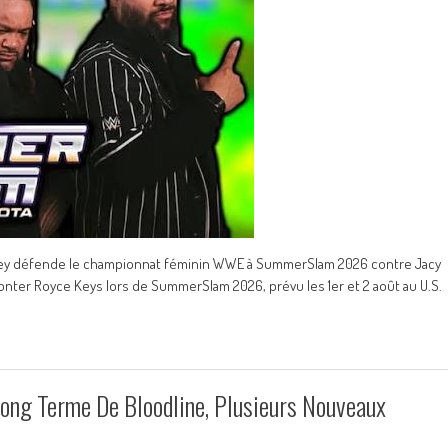
 Ripley défende le championnat féminin WWE à SummerSlam 2026 contre Jacy
onter Royce Keys lors de SummerSlam 2026, prévu les 1er et 2 août au U.S.
ong Terme De Bloodline, Plusieurs Nouveaux