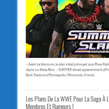
– Avant sa blessure, le plan initial prévoyait que Rhea
Jayne ou Alexa Bliss. – GUNTHER devait apparemment affr
Bank Stadium à Minneapolis, Minnesota. Il reste
Les Plans De La WWE Pour La Saga À L
Membres Et Rumeurs !