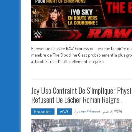
Bienvenue dans ce RAW Express qui résume la soirée du lu
membre de The Bloodline C'est probablement la plus gro
à Jacob Fatu et l'a officiellement intégré à
Jey Uso Contraint De S’impliquer Phy
Refusent De Lâcher Roman Reigns !
Nouvelles
WWE
by
Line Edmond
-
juin 2, 2026