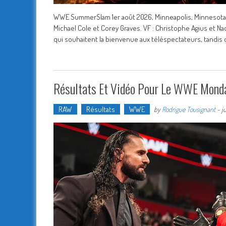
WWE SummerSlam 1er août 2026, Minneapolis, Minnesota, U
Michael Cole et Corey Graves. VF : Christophe Agius e
qui souhaitent la bienvenue aux téléspectateurs, tandis
Résultats Et Vidéo Pour Le WWE Monda
RAW
Résultats
WWE
by
Rodrigue Tousignant
-
j