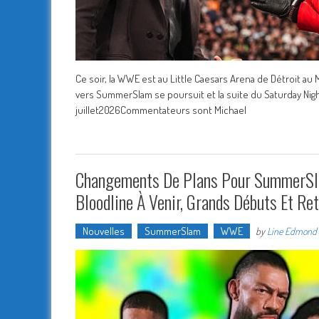
Ce soir, la WWE est au Little Caesars Arena de Détroit au
vers SummerSlam se poursuit et la suite du Saturday Night
juillet2026Commentateurs sont Michael
Changements De Plans Pour SummerSla
Bloodline À Venir, Grands Débuts Et Re
Nouvelles
SummerSlam
WWE
by
Line Edmond