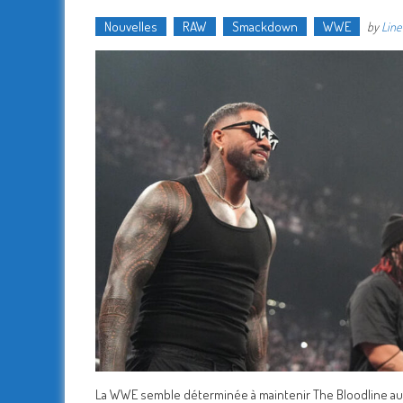
Nouvelles
RAW
Smackdown
WWE
by
Lin
La WWE semble déterminée à maintenir The Bloodline au 