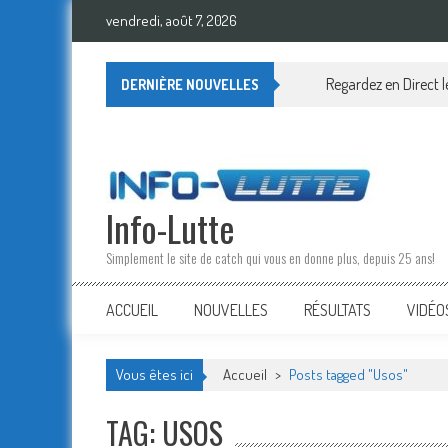
Skip
vendredi, août 7, 2026
to
content
Regardez en Direct
DERNIÈRE NOUVELLES
Info-Lutte
Simplement le site de catch qui vous en donne plus, depuis 25 ans!
ACCUEIL
NOUVELLES
RÉSULTATS
VIDÉO
Vous êtes ici
Accueil
>
Posts tagged "Usos"
TAG: USOS