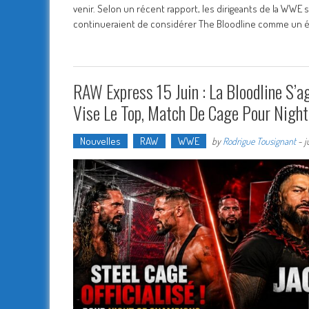
venir. Selon un récent rapport, les dirigeants de la WWE s
continueraient de considérer The Bloodline comme un é
RAW Express 15 Juin : La Bloodline S’a
Vise Le Top, Match De Cage Pour Night 
Nouvelles
RAW
WWE
by
Rodrigue Tousignant
-
j