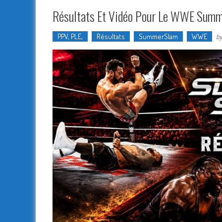
Résultats Et Vidéo Pour Le WWE Summe
PPV, PLE,
Résultats
SummerSlam
WWE
b