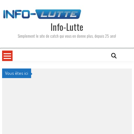
Skip
to
content
Info-Lutte
Simplement le site de catch qui vous en donne plus, depuis 25 ans!
Vous êtes ici