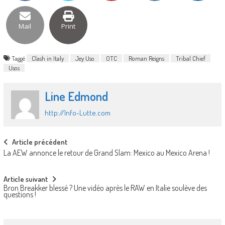
Mail
Print
Taggé
Clash in Italy
Jey Uso
OTC
Roman Reigns
Tribal Chief
Usos
Line Edmond
http://Info-Lutte.com
Post
Article précédent
La AEW annonce le retour de Grand Slam: Mexico au Mexico Arena !
navigation
Article suivant
Bron Breakker blessé ? Une vidéo après le RAW en Italie soulève des
questions !