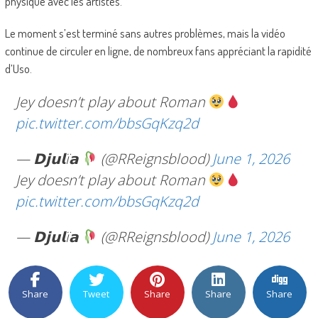
physique avec les artistes.
Le moment s’est terminé sans autres problèmes, mais la vidéo
continue de circuler en ligne, de nombreux fans appréciant la rapidité
d’Uso.
Jey doesn’t play about Roman
pic.twitter.com/bbsGqKzq2d
— 𝗗𝗷𝘂𝗹ï𝗮
(@RReignsblood)
June 1, 2026
Jey doesn’t play about Roman
pic.twitter.com/bbsGqKzq2d
— 𝗗𝗷𝘂𝗹ï𝗮
(@RReignsblood)
June 1, 2026
Share
Tweet
Share
Share
Share