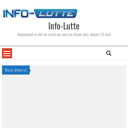
Skip
to
content
Info-Lutte
Simplement le site de catch qui vous en donne plus, depuis 25 ans!
Vous êtes ici