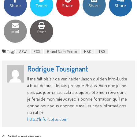
Share
Tweet
Share
Share
Share
Mail
Print
Taggé
AEW
FOX
Grand Slam Mexico
HBO
TBS
Rodrigue Tousignant
Il me fait plaisir de venir aider Jason qui tien Info-Lutte
à bout de bras depuis presque 20 ans. Bien que je me
suis pas journaliste cela a toujours été mon rêve donc
je ferai de mon mieux avec la bonne formation qu'il me
donne pour vous donner le meilleur des informations
du catch.
http://Info-Lutte.com
Article précédent