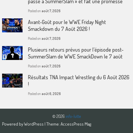
passé à SummerSlam » et fait une promesse
Posted on
août 7, 2026
Avant-Goût pour le WWE Friday Night
Smackdown du 7 Août 2026 !
Posted on
août 7, 2026
Plusieurs retours prévus pour l’épisode post-
SummerSlam de WWE SmackDown le 7 août
Posted on
août 7, 2026
Résultats TNA Impact Wrestling du 6 Août 2026
!
Posted on
août 6, 2026
© 2026
info-lutte
Powered by
WordPress
| Theme:
AccessPress Mag