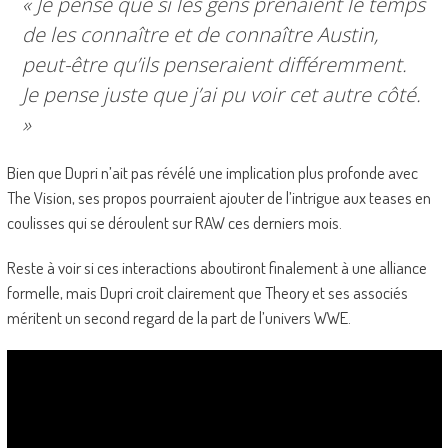
« Je pense que si les gens prenaient le temps
de les connaître et de connaître Austin,
peut-être qu’ils penseraient différemment.
Je pense juste que j’ai pu voir cet autre côté.
»
Bien que Dupri n’ait pas révélé une implication plus profonde avec
The Vision, ses propos pourraient ajouter de l’intrigue aux teases en
coulisses qui se déroulent sur RAW ces derniers mois.
Reste à voir si ces interactions aboutiront finalement à une alliance
formelle, mais Dupri croit clairement que Theory et ses associés
méritent un second regard de la part de l’univers WWE.