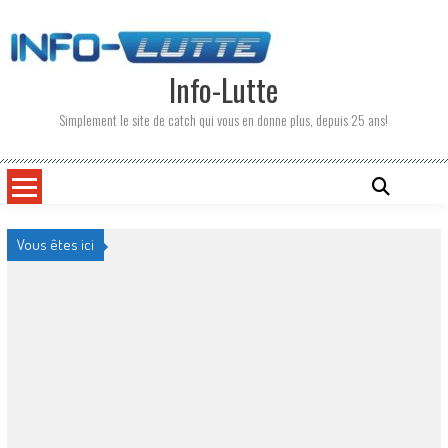
Skip
to
content
Info-Lutte
Simplement le site de catch qui vous en donne plus, depuis 25 ans!
Vous êtes ici