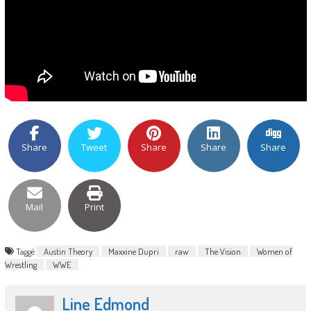
Share
Tweet
Share
Share
Share
Mail
Print
Taggé
Austin Theory
Maxxine Dupri
raw
The Vision
Women of
Wrestling
WWE
Line Edmond