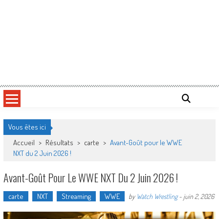
Vous êtes ici
Accueil
>
Résultats
>
carte
>
Avant-Goût pour le WWE
NXT du 2 Juin 2026 !
Avant-Goût Pour Le WWE NXT Du 2 Juin 2026 !
carte
NXT
Streaming
WWE
by
Watch Wrestling
-
juin 2, 2026