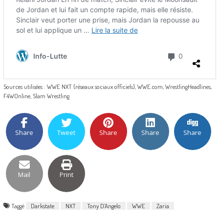
Sources utilisées : WWE NXT (réseaux sociaux officiels), WWE.com, WrestlingHeadlines,
F4WOnline, Slam Wrestling
Share
Tweet
Share
Share
Share
Mail
Print
Taggé
Darkstate
NXT
Tony D’Angelo
WWE
Zaria