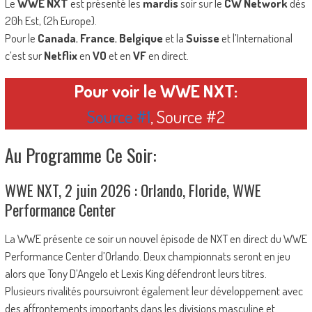
Le
WWE NXT
est présenté les
mardis
soir sur le
CW Network
dès
20h Est, (2h Europe).
Pour le
Canada
,
France
,
Belgique
et la
Suisse
et l’International
c’est sur
Netflix
en
VO
et en
VF
en direct.
Pour voir le WWE NXT:
Source #1
, Source #2
Au Programme Ce Soir:
WWE NXT, 2 juin 2026 : Orlando, Floride, WWE
Performance Center
La WWE présente ce soir un nouvel épisode de NXT en direct du WWE
Performance Center d’Orlando. Deux championnats seront en jeu
alors que Tony D’Angelo et Lexis King défendront leurs titres.
Plusieurs rivalités poursuivront également leur développement avec
des affrontements importants dans les divisions masculine et