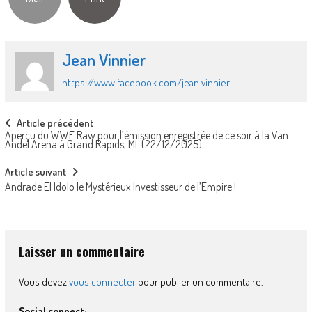
Jean Vinnier
https://www.facebook.com/jean.vinnier
Post
Article précédent
Aperçu du WWE Raw pour l’émission enregistrée de ce soir à la Van
navigation
Andel Arena à Grand Rapids, MI. (22/12/2025)
Article suivant
Andrade El Idolo le Mystérieux Investisseur de l’Empire !
Laisser un commentaire
Vous devez
vous connecter
pour publier un commentaire.
Social connect: