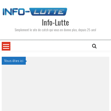
Skip
to
content
Info-Lutte
Simplement le site de catch qui vous en donne plus, depuis 25 ans!
Vous êtes ici