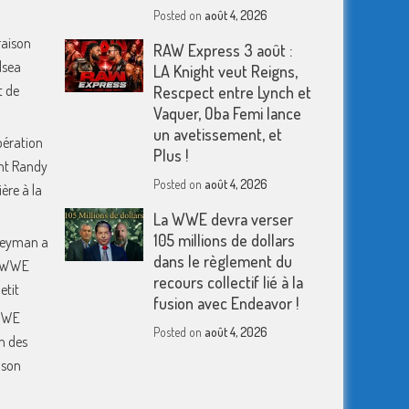
Posted on
août 4, 2026
raison
RAW Express 3 août :
lsea
LA Knight veut Reigns,
t de
Rescpect entre Lynch et
Vaquer, Oba Femi lance
un avetissement, et
pération
Plus !
nt Randy
Posted on
août 4, 2026
ère à la
La WWE devra verser
105 millions de dollars
 Heyman a
dans le règlement du
a WWE
recours collectif lié à la
etit
fusion avec Endeavor !
 WWE
Posted on
août 4, 2026
n des
 son