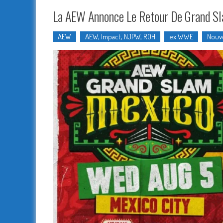
La AEW Annonce Le Retour De Grand Sl
AEW
AEW, Impact, NJPW, ROH
ex WWE
Nouv