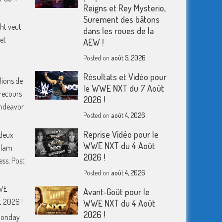
Reigns et Rey Mysterio,
Surement des bâtons
ht veut
dans les roues de la
et
AEW !
Posted on
août 5, 2026
Résultats et Vidéo pour
lions de
le WWE NXT du 7 Août
 recours
2026 !
 Endeavor
Posted on
août 4, 2026
Reprise Vidéo pour le
deux
WWE NXT du 4 Août
Slam
2026 !
ess, Post
Posted on
août 4, 2026
WWE
Avant-Goût pour le
 2026 !
WWE NXT du 4 Août
2026 !
Monday