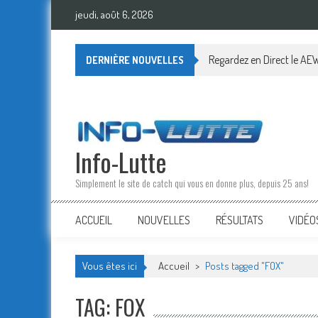
Skip
jeudi, août 6, 2026
to
content
Regardez en Direct le AEW
DERNIÈRE NOUVELLES
Info-Lutte
Simplement le site de catch qui vous en donne plus, depuis 25 ans!
ACCUEIL
NOUVELLES
RÉSULTATS
VIDÉO
Vous êtes ici
Accueil
>
Posts tagged "FOX"
TAG: FOX