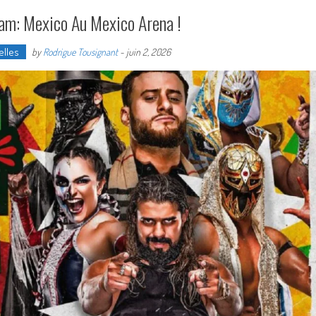
am: Mexico Au Mexico Arena !
elles
by
Rodrigue Tousignant
-
juin 2, 2026