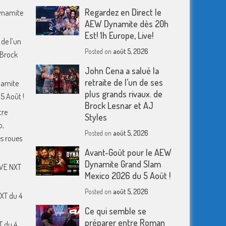
Regardez en Direct le
Dynamite
AEW Dynamite dès 20h
Est! 1h Europe, Live!
 de l’un
Posted on
août 5, 2026
 Brock
John Cena a salué la
retraite de l’un de ses
namite
plus grands rivaux. de
5 Août !
Brock Lesnar et AJ
tre
Styles
o,
Posted on
août 5, 2026
s roues
Avant-Goût pour le AEW
Dynamite Grand Slam
WWE NXT
Mexico 2026 du 5 Août !
Posted on
août 5, 2026
XT du 4
Ce qui semble se
préparer entre Roman
T du 4