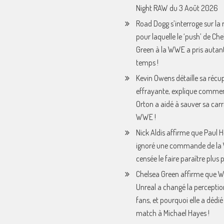
Night RAW du 3 Août 2026
Road Dogg s’interroge sur la 
pour laquelle le ‘push’ de Che
Green à la WWE a pris autan
temps !
Kevin Owens détaille sa récu
effrayante, explique comme
Orton a aidé à sauver sa carri
WWE !
Nick Aldis affirme que Paul
ignoré une commande de l
censée le faire paraître plus p
Chelsea Green affirme que
Unreal a changé la perceptio
fans, et pourquoi elle a dédié
match à Michael Hayes !