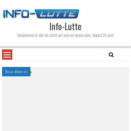
Skip
to
content
Info-Lutte
Simplement le site de catch qui vous en donne plus, depuis 25 ans!
Vous êtes ici