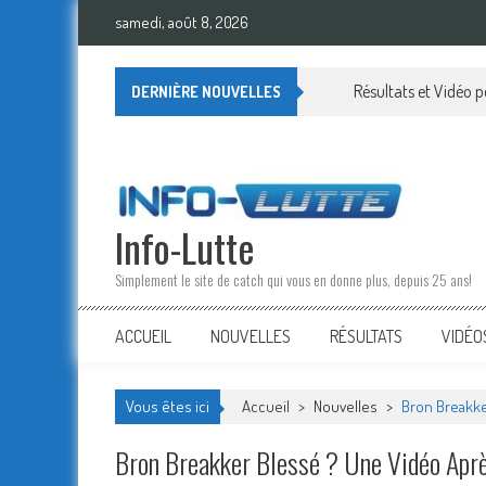
Skip
samedi, août 8, 2026
to
content
Résultats et Vidéo
DERNIÈRE NOUVELLES
Info-Lutte
Simplement le site de catch qui vous en donne plus, depuis 25 ans!
ACCUEIL
NOUVELLES
RÉSULTATS
VIDÉO
Vous êtes ici
Accueil
>
Nouvelles
>
Bron Breakke
Bron Breakker Blessé ? Une Vidéo Aprè