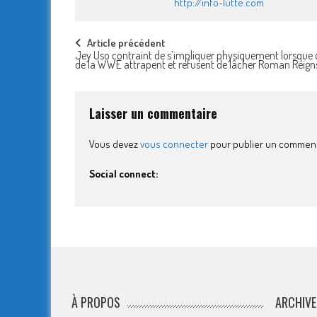
http://info-lutte.com
Post
Article précédent
Jey Uso contraint de s’impliquer physiquement lorsque 
de la WWE attrapent et refusent de lâcher Roman Reigns
navigation
Laisser un commentaire
Vous devez
vous connecter
pour publier un comment
Social connect:
À PROPOS
ARCHIVE