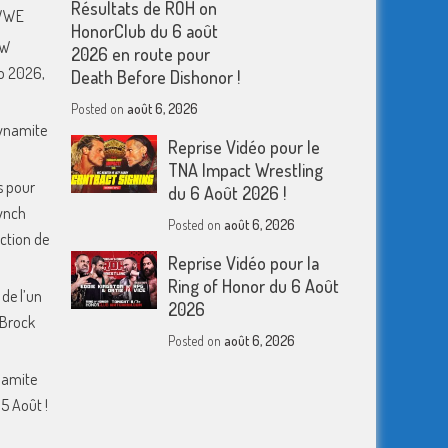
Résultats de ROH on
 WWE
HonorClub du 6 août
EW
2026 en route pour
o 2026,
Death Before Dishonor !
Posted on
août 6, 2026
Dynamite
Reprise Vidéo pour le
TNA Impact Wrestling
s pour
du 6 Août 2026 !
ynch
Posted on
août 6, 2026
action de
Reprise Vidéo pour la
Ring of Honor du 6 Août
 de l’un
2026
 Brock
Posted on
août 6, 2026
namite
5 Août !