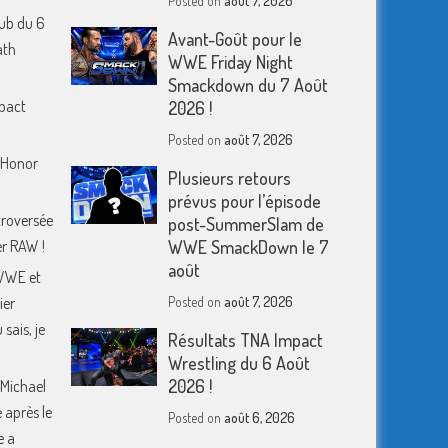
Posted on
août 7, 2026
ub du 6
Avant-Goût pour le
ath
WWE Friday Night
Smackdown du 7 Août
mpact
2026 !
Posted on
août 7, 2026
f Honor
Plusieurs retours
prévus pour l’épisode
troversée
post-SummerSlam de
er RAW !
WWE SmackDown le 7
août
WWE et
ier
Posted on
août 7, 2026
sais, je
Résultats TNA Impact
Wrestling du 6 Août
2026 !
 Michael
 après le
Posted on
août 6, 2026
e a