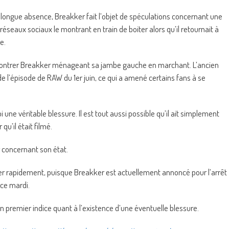
ongue absence, Breakker fait l’objet de spéculations concernant une
 réseaux sociaux le montrant en train de boiter alors qu’il retournait à
e.
montrer Breakker ménageant sa jambe gauche en marchant. L’ancien
de l’épisode de RAW du 1er juin, ce qui a amené certains fans à se
une véritable blessure. Il est tout aussi possible qu’il ait simplement
u’il était filmé.
 concernant son état.
r rapidement, puisque Breakker est actuellement annoncé pour l’arrêt
ce mardi.
un premier indice quant à l’existence d’une éventuelle blessure.