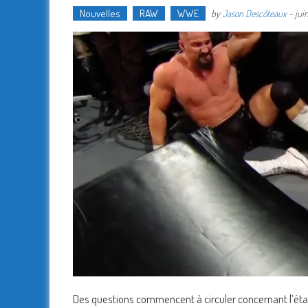
Nouvelles
RAW
WWE
by
Jason Descôteaux
-
jui
Des questions commencent à circuler concernant l’éta