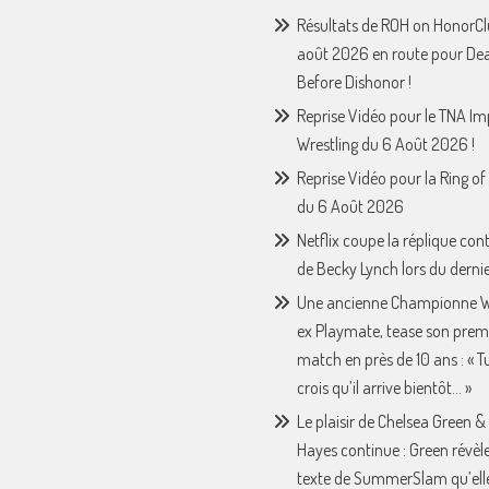
Résultats de ROH on HonorCl
août 2026 en route pour De
Before Dishonor !
Reprise Vidéo pour le TNA I
Wrestling du 6 Août 2026 !
Reprise Vidéo pour la Ring o
du 6 Août 2026
Netflix coupe la réplique con
de Becky Lynch lors du derni
Une ancienne Championne 
ex Playmate, tease son prem
match en près de 10 ans : « Tu 
crois qu’il arrive bientôt… »
Le plaisir de Chelsea Green &
Hayes continue : Green révèle
texte de SummerSlam qu’ell