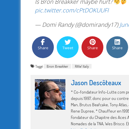
Is Bron Breakker maybe hurt?
pic.twitter.com/cPtDOKUUFI
— Domi Randy (@domirandy17)
Jun
Share
Tweet
Share
Share
Taggé
Bron Breakker
RAW Italy
Jason Descôteaux
* Co-fondateur Info-Lutte.com pré
depuis 1997, donc pour ou contr
Man, Brutus Beafcake, Tony Atlas,
Rene Dupree, * Chauffeur en 1995-
Fondateur du Chapitre des Aces A
Nomades de la TNA, Wes Brisco. Et