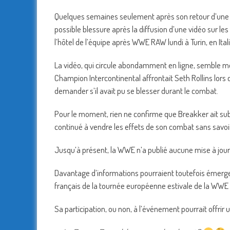
Quelques semaines seulement après son retour d’une l
possible blessure après la diffusion d’une vidéo sur les
l’hôtel de l’équipe après WWE RAW lundi à Turin, en Itali
La vidéo, qui circule abondamment en ligne, semble 
Champion Intercontinental affrontait Seth Rollins lors 
demander s’il avait pu se blesser durant le combat.
Pour le moment, rien ne confirme que Breakker ait subi 
continué à vendre les effets de son combat sans savoir q
Jusqu’à présent, la WWE n’a publié aucune mise à jour
Davantage d’informations pourraient toutefois émerge
français de la tournée européenne estivale de la WWE 
Sa participation, ou non, à l’événement pourrait offrir 