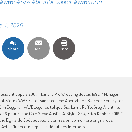
#wwe
#raw
#bronbreakker
#wweturin
e 1, 2026
Share
Mail
Print
sident depuis 2001! * Dans le Pro Wrestling depuis 1995. * Manager
e plusieurs WWE Hall of Famer comme Abdulah the Butcher, Honcky Ton
 Jim Duggan. * WWE Legends tel que Sid, Lanny Poffo, Greg Valentine,
96 pour Stone Cold Steve Austin, Aj Styles 2014, Brian Knobbs 2019! *
nd Eights du Québec avec la permission du membre original des
 Anti Influenceur depuis le début des Internets!