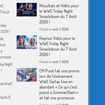
Résultats et Vidéo pour
WWE
le WWE Friday Night
7 Août
Smackdown du 7 Août
2026 !
riday
Posted on
août 7, 2026
 2026 !
Reprise Vidéo pour le
 de
WWE Friday Night
e en
Smackdown du 7 Août
 à
2026 !
romesse
Posted on
août 7, 2026
day Night
 !
CM Punk fait une promo
lors de l’événement
r
WWE Fairfax Live en
m de WWE
abordant « Ce qui s’est
passé à SummerSlam »
ing du 6
et fait une promesse