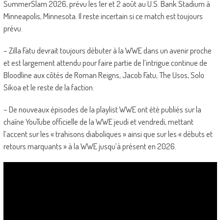
SummerSlam 2026, prévu les 1er et 2 août au U.S. Bank Stadium à
Minneapolis, Minnesota. Il reste incertain si ce match est toujours
prévu.
– Zilla Fatu devrait toujours débuter à la WWE dans un avenir proche
et est largement attendu pour faire partie de l’intrigue continue de
Bloodline aux côtés de Roman Reigns, Jacob Fatu, The Usos, Solo
Sikoa et le reste de la faction.
– De nouveaux épisodes de la playlist WWE ont été publiés sur la
chaîne YouTube officielle de la WWE jeudi et vendredi, mettant
l’accent sur les « trahisons diaboliques » ainsi que sur les « débuts et
retours marquants » à la WWE jusqu’à présent en 2026.