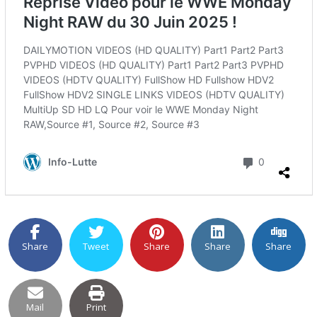
Share
Tweet
Share
Share
Share
Mail
Print