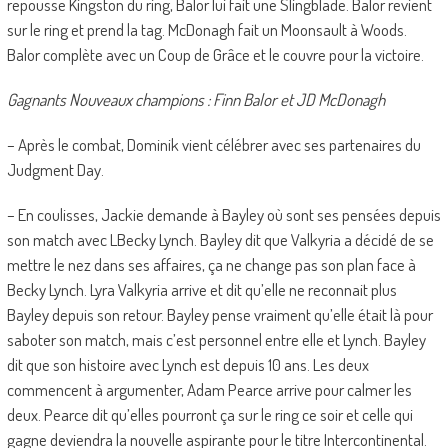
repousse Kingston du ring, Balor lui fait une Slingblade. Balor revient
sur le ring et prend la tag. McDonagh fait un Moonsault à Woods.
Balor complète avec un Coup de Grâce et le couvre pour la victoire.
Gagnants Nouveaux champions : Finn Balor et JD McDonagh
– Après le combat, Dominik vient célébrer avec ses partenaires du
Judgment Day.
– En coulisses, Jackie demande à Bayley où sont ses pensées depuis
son match avec LBecky Lynch. Bayley dit que Valkyria a décidé de se
mettre le nez dans ses affaires, ça ne change pas son plan face à
Becky Lynch. Lyra Valkyria arrive et dit qu’elle ne reconnait plus
Bayley depuis son retour. Bayley pense vraiment qu’elle était là pour
saboter son match, mais c’est personnel entre elle et Lynch. Bayley
dit que son histoire avec Lynch est depuis 10 ans. Les deux
commencent à argumenter, Adam Pearce arrive pour calmer les
deux. Pearce dit qu’elles pourront ça sur le ring ce soir et celle qui
gagne deviendra la nouvelle aspirante pour le titre Intercontinental.