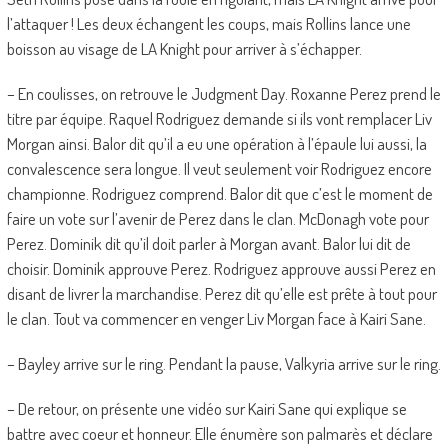
l’attaquer ! Les deux échangent les coups, mais Rollins lance une
boisson au visage de LA Knight pour arriver à s’échapper.
– En coulisses, on retrouve le Judgment Day. Roxanne Perez prend le
titre par équipe. Raquel Rodriguez demande si ils vont remplacer Liv
Morgan ainsi. Balor dit qu’il a eu une opération à l’épaule lui aussi, la
convalescence sera longue. Il veut seulement voir Rodriguez encore
championne. Rodriguez comprend. Balor dit que c’est le moment de
faire un vote sur l’avenir de Perez dans le clan. McDonagh vote pour
Perez. Dominik dit qu’il doit parler à Morgan avant. Balor lui dit de
choisir. Dominik approuve Perez. Rodriguez approuve aussi Perez en
disant de livrer la marchandise. Perez dit qu’elle est prête à tout pour
le clan. Tout va commencer en venger Liv Morgan face à Kairi Sane.
– Bayley arrive sur le ring. Pendant la pause, Valkyria arrive sur le ring.
– De retour, on présente une vidéo sur Kairi Sane qui explique se
battre avec coeur et honneur. Elle énumère son palmarès et déclare