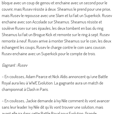
bloque avec un coup de genou et enchaine avec un second pour le
couvrir, mais Rusev résiste à deux. Sheamus le prend pour une prise,
mais Rusev le repousse avec une Slam et lui fait un Superkick. Rusev
enchaine avec son Accolade sur Sheamus. Sheamus résiste et
soulève Rusev sur ses épaules, les deux tombent en bas du ring.
Sheamus lui fait un Brogue Kick et remonte sur le ring à sept. Rusev
remonte à neuf. Rusev arrive à monter Sheamus sur le coin, les deux
échangent les coups, Rusev le charge contre le coin sans coussin.
Rusev enchaine avec un Superkick pour le compte de trois.
Gagnant : Rusev
– En coulisses, Adam Pearce et Nick Aldis annoncent qu’une Battle
Royal aura lieu à WWE Evolution. La gagnante aura un match de
championnat à Clash in Paris.
– En coulisses, Jackie demande à Ivy Nile comment ils vont avancer
sans leur leader. Ivy Nile dit qu’ils vont trouver une solution, mais
avant elle ira dans cette Battle Royal pour Evolution. Grande