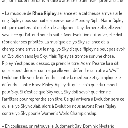
aujourd’hui, et non dans la salle d’attente du dentiste qui en arrache.
– La musique de
Rhea Ripley
se lance et la catcheuse arrive sur le
ring. Ripley nous souhaite la bienvenue à Monday Night Mami. Ripley
dit que maintenant qu’elle a le Judgment Day derrière elle, elle veut
savoir ce qui l’attend pour la suite. Avec Evolution qui arrive, elle doit
réorienter ses priorités. La musique de Iyo Sky se lance et la
championne arrive sur le ring. Iyo Sky dit que Ripley ne peut pas avoir
un Evolution sans Iyo Sky. Mais Ripley se trompe sur une chose,
Ripley n’est pas au dessus, ça prend le titre. Adam Pearce lui a dit
qu’elle peut décider contre qui elle veut défendre son titre à WWE
Evolution. Elle veut le défendre contre la meilleure et ça implique le
défendre contre Rhea Ripley. Ripley dit qu’elle n’a que du respect
pour Sky. Si c’est ce que Sky veut, Sky doit savoir que rien ne
l’arrêtera pour reprendre son titre. Ce qui arrivera à Evolution sera ce
qu’elle Iyo Sky voulait, alors à Evolution nous aurons Rhea Ripley
contre Iyo Sky pour le Women’s World Championship.
– En coulisses, on retrouve le Judgment Day. Dominik Mysterio