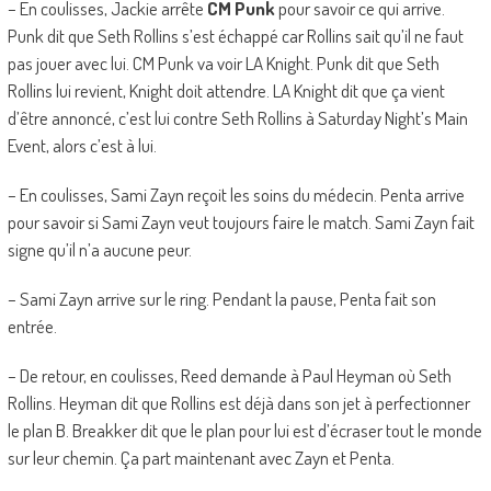
– En coulisses, Jackie arrête
CM Punk
pour savoir ce qui arrive.
Punk dit que Seth Rollins s’est échappé car Rollins sait qu’il ne faut
pas jouer avec lui. CM Punk va voir LA Knight. Punk dit que Seth
Rollins lui revient, Knight doit attendre. LA Knight dit que ça vient
d’être annoncé, c’est lui contre Seth Rollins à Saturday Night’s Main
Event, alors c’est à lui.
– En coulisses, Sami Zayn reçoit les soins du médecin. Penta arrive
pour savoir si Sami Zayn veut toujours faire le match. Sami Zayn fait
signe qu’il n’a aucune peur.
– Sami Zayn arrive sur le ring. Pendant la pause, Penta fait son
entrée.
– De retour, en coulisses, Reed demande à Paul Heyman où Seth
Rollins. Heyman dit que Rollins est déjà dans son jet à perfectionner
le plan B. Breakker dit que le plan pour lui est d’écraser tout le monde
sur leur chemin. Ça part maintenant avec Zayn et Penta.