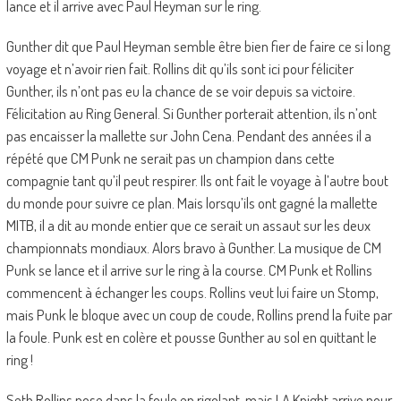
lance et il arrive avec Paul Heyman sur le ring.
Gunther dit que Paul Heyman semble être bien fier de faire ce si long
voyage et n’avoir rien fait. Rollins dit qu’ils sont ici pour féliciter
Gunther, ils n’ont pas eu la chance de se voir depuis sa victoire.
Félicitation au Ring General. Si Gunther porterait attention, ils n’ont
pas encaisser la mallette sur John Cena. Pendant des années il a
répété que CM Punk ne serait pas un champion dans cette
compagnie tant qu’il peut respirer. Ils ont fait le voyage à l’autre bout
du monde pour suivre ce plan. Mais lorsqu’ils ont gagné la mallette
MITB, il a dit au monde entier que ce serait un assaut sur les deux
championnats mondiaux. Alors bravo à Gunther. La musique de CM
Punk se lance et il arrive sur le ring à la course. CM Punk et Rollins
commencent à échanger les coups. Rollins veut lui faire un Stomp,
mais Punk le bloque avec un coup de coude, Rollins prend la fuite par
la foule. Punk est en colère et pousse Gunther au sol en quittant le
ring !
Seth Rollins pose dans la foule en rigolant, mais LA Knight arrive pour