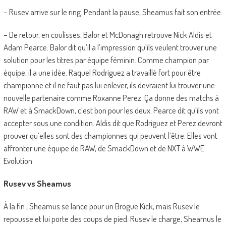
– Rusev arrive sur le ring. Pendant la pause, Sheamus fait son entrée.
– De retour, en coulisses, Balor et McDonagh retrouve Nick Aldis et
Adam Pearce. Balor dit qu’il a l’impression qu’ils veulent trouver une
solution pour les titres par équipe féminin. Comme champion par
équipe, il a une idée. Raquel Rodriguez a travaillé fort pour être
championne et il ne faut pas lui enlever, ils devraient lui trouver une
nouvelle partenaire comme Roxanne Perez. Ça donne des matchs à
RAW et à SmackDown, c’est bon pour les deux. Pearce dit qu’ils vont
accepter sous une condition. Aldis dit que Rodriguez et Perez devront
prouver qu’elles sont des championnes qui peuvent l’être. Elles vont
affronter une équipe de RAW, de SmackDown et de NXT à WWE
Evolution.
Rusev vs Sheamus
À la fin , Sheamus se lance pour un Brogue Kick, mais Rusev le
repousse et lui porte des coups de pied. Rusev le charge, Sheamus le