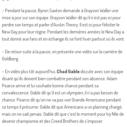
– Pendant la pause, Byron Saxton demande à Grayson Waller une
mise à jour sur son équipe. Grayson Waller dit qu’il n’est pas ici pour
perdre son temps et parler d’Austin Theory. Il est ici pour féliciter le
New Day pour leur règne. Pendant les dernières années le New Day a
tout donné aux fans et en échange ils se font huer partout où ils vont.
– De retour suite à la pause, on présente une vidéo sur la carrière de
Goldberg.
– En vidéo plus tôt aujourd’hui,
Chad Gable
discute avec son équipe
disant qu’ils doivent bien combattre pendant son absence. Adam
Pearce arrive et lui souhaite bonne chance pendant sa
convalescence. Gable dit qu’il est un olympien, il n’a pas besoin de
chance. Pearce dit qu’on ne va pas voir Grande Americano pendant
ce temps il présume. Gable dit que Americano a un planning chargé,
mais on ne sait jamais. Gable dit que c’est le moment pour Ivy Nile de
devenir championne et des Creed Brothers de s’imposer.