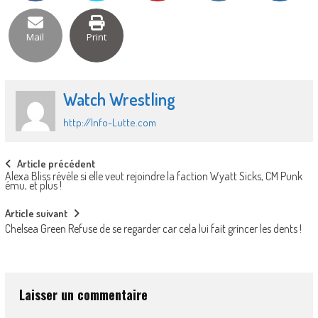
Mail
Print
Watch Wrestling
http://Info-Lutte.com
Post
Article précédent
Alexa Bliss révèle si elle veut rejoindre la faction Wyatt Sicks, CM Punk
navigation
ému, et plus !
Article suivant
Chelsea Green Refuse de se regarder car cela lui fait grincer les dents !
Laisser un commentaire