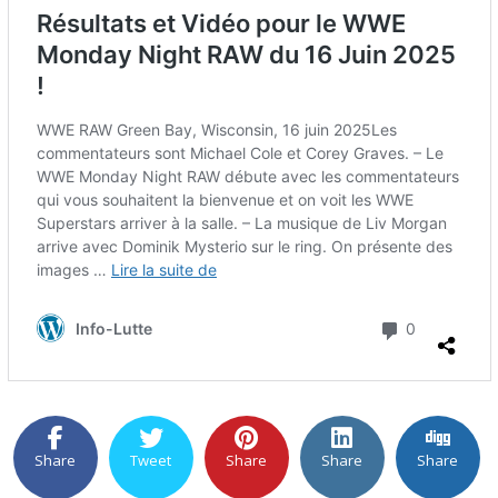
Share
Tweet
Share
Share
Share