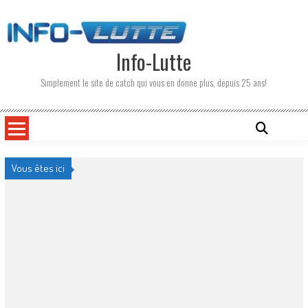
Skip
to
content
Info-Lutte
Simplement le site de catch qui vous en donne plus, depuis 25 ans!
Vous êtes ici