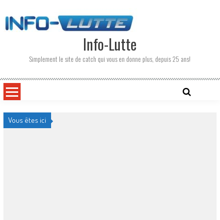
Skip
to
content
Info-Lutte
Simplement le site de catch qui vous en donne plus, depuis 25 ans!
Vous êtes ici