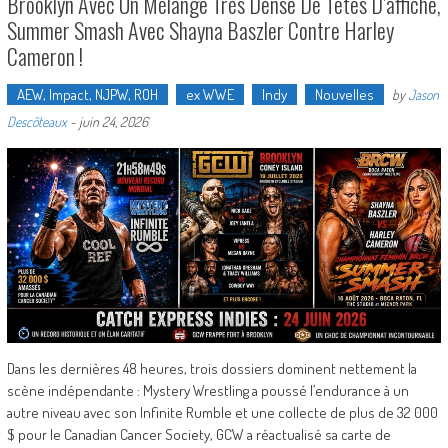
Brooklyn Avec Un Mélange Très Dense De Têtes D’affiche,
Summer Smash Avec Shayna Baszler Contre Harley
Cameron !
AEW, Impact, NJPW, ROH
ex WWE
Indy
Nouvelles
by
Jason
Descôteaux
-
juin 24, 2026
Dans les dernières 48 heures, trois dossiers dominent nettement la
scène indépendante : Mystery Wrestling a poussé l’endurance à un
autre niveau avec son Infinite Rumble et une collecte de plus de 32 000
$ pour le Canadian Cancer Society, GCW a réactualisé sa carte de