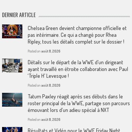
DERNIER ARTICLE
Chelsea Green devient championne officielle et
pas intérimaire. Ce qui a changé pour Rhea
Ripley, tous les détails complet sur le dossier !
Posted on
août 8, 2026
Détails sur le départ de la WWE d’un dirigeant
ayant travaillé en étroite collaboration avec Paul
‘Triple H’ Levesque !
Posted on
août 8, 2026
Tatum Paxley réagit après ses débuts dans le
roster principal de la WWE, partage son parcours
émouvant lors d’un adieu spécial à NXT
Posted on
août 8, 2026
Résultats et Vidéo pour le WWE Friday Night