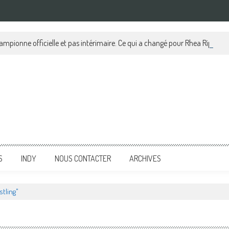
pionne officielle et pas intérimaire. Ce qui a changé pour Rhea Ripley, tou
S
INDY
NOUS CONTACTER
ARCHIVES
tling"