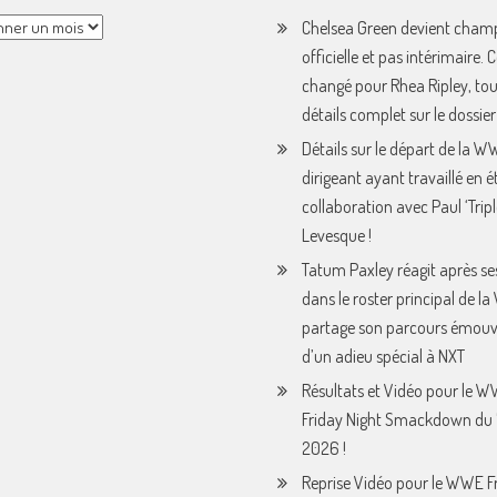
Chelsea Green devient cham
officielle et pas intérimaire. 
changé pour Rhea Ripley, tou
détails complet sur le dossier 
Détails sur le départ de la 
dirigeant ayant travaillé en é
collaboration avec Paul ‘Tripl
Levesque !
Tatum Paxley réagit après se
dans le roster principal de l
partage son parcours émouv
d’un adieu spécial à NXT
Résultats et Vidéo pour le 
Friday Night Smackdown du 
2026 !
Reprise Vidéo pour le WWE F