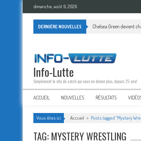
Skip
dimanche, août 9, 2026
to
content
Chelsea Green devient cham
DERNIÈRE NOUVELLES
Info-Lutte
Simplement le site de catch qui vous en donne plus, depuis 25 ans!
ACCUEIL
NOUVELLES
RÉSULTATS
VIDÉO
Vous êtes ici
Accueil
>
Posts tagged "Mystery Wres
TAG: MYSTERY WRESTLING