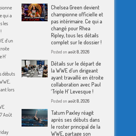
Chelsea Green devient
pionne
championne officielle et
Ce qui a
pas intérimaire. Ce qui a
s les
changé pour Rhea
!
Ripley, tous les détails
WWE d’un
complet sur le dossier !
troite
Posted on
août 8, 2026
e H’
Détails sur le départ de
la WWE d’un dirigeant
s débuts
ayant travaillé en étroite
a WWE,
collaboration avec Paul
ant lors
‘Triple H’ Levesque !
Posted on
août 8, 2026
WWE
Tatum Paxley réagit
7 Août
après ses débuts dans
le roster principal de la
riday
WWE, partage son