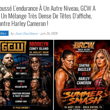
Poussé L’endurance À Un Autre Niveau, GCW A
 Un Mélange Très Dense De Têtes D’affiche,
ntre Harley Cameron !
lles
by
Jason Descôteaux
-
juin 24, 2026