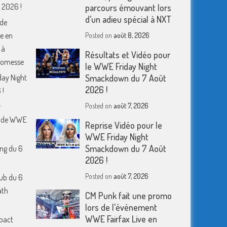
 2026 !
parcours émouvant lors
d’un adieu spécial à NXT
 de
e en
Posted on
août 8, 2026
 à
Résultats et Vidéo pour
romesse
le WWE Friday Night
day Night
Smackdown du 7 Août
2026 !
 !
r
Posted on
août 7, 2026
m de WWE
Reprise Vidéo pour le
WWE Friday Night
Smackdown du 7 Août
ing du 6
2026 !
Posted on
août 7, 2026
ub du 6
ath
CM Punk fait une promo
lors de l’événement
WWE Fairfax Live en
mpact