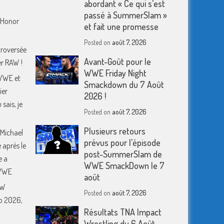
abordant « Ce qui s’est
passé à SummerSlam »
f Honor
et fait une promesse
Posted on
août 7, 2026
troversée
Avant-Goût pour le
er RAW !
WWE Friday Night
WWE et
Smackdown du 7 Août
ier
2026 !
sais, je
Posted on
août 7, 2026
Plusieurs retours
 Michael
prévus pour l’épisode
 après le
post-SummerSlam de
e a
WWE SmackDown le 7
 WWE
août
EW
Posted on
août 7, 2026
o 2026,
Résultats TNA Impact
Wrestling du 6 Août