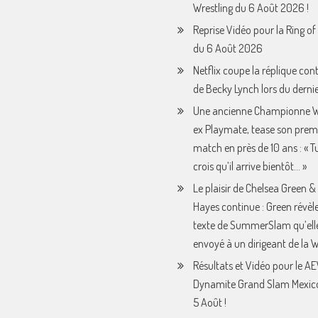
Wrestling du 6 Août 2026 !
Reprise Vidéo pour la Ring o
du 6 Août 2026
Netflix coupe la réplique con
de Becky Lynch lors du derni
Une ancienne Championne 
ex Playmate, tease son prem
match en près de 10 ans : « Tu 
crois qu’il arrive bientôt… »
Le plaisir de Chelsea Green &
Hayes continue : Green révèle
texte de SummerSlam qu’ell
envoyé à un dirigeant de la
Résultats et Vidéo pour le A
Dynamite Grand Slam Mexic
5 Août !