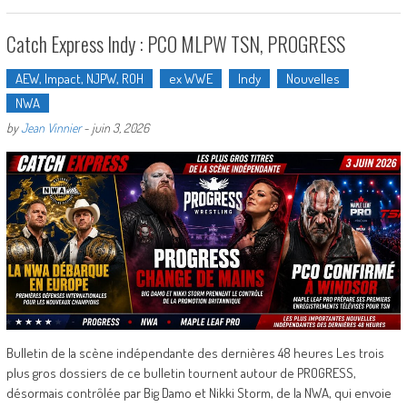
Catch Express Indy : PCO MLPW TSN, PROGRESS
AEW, Impact, NJPW, ROH
ex WWE
Indy
Nouvelles
NWA
by
Jean Vinnier
-
juin 3, 2026
Bulletin de la scène indépendante des dernières 48 heures Les trois
plus gros dossiers de ce bulletin tournent autour de PROGRESS,
désormais contrôlée par Big Damo et Nikki Storm, de la NWA, qui envoie