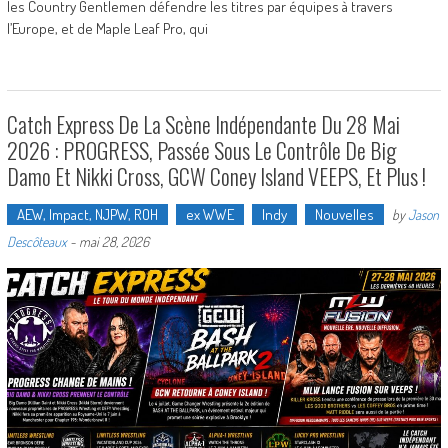
les Country Gentlemen défendre les titres par équipes à travers
l’Europe, et de Maple Leaf Pro, qui
Catch Express De La Scène Indépendante Du 28 Mai
2026 : PROGRESS, Passée Sous Le Contrôle De Big
Damo Et Nikki Cross, GCW Coney Island VEEPS, Et Plus !
AEW, Impact, NJPW, ROH
ex WWE
Indy
Nouvelles
by
Jason
Descôteaux
-
mai 28, 2026