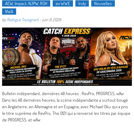
AEW, Impact, NJPW, ROH
ex WWE
Indy
Nouvelles
NWA
by
Rodrigue Tousignant
-
juin 9, 2026
Bulletin indépendant, dernières 48 heures : RevPro, PROGRESS, wXw
Dans les 48 dernières heures, la scène indépendante a surtout bougé
en Angleterre, en Allemagne et en Espagne, avec Michael Oku qui a pris
le titre suprême de RevPro, The 0121 qui a renversé les titres par équipe
de PROGRESS, et wXw