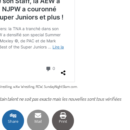
S Wrestling, wXw Wrestling, RCW, SundayNightSlam.com.
rtain talent ne soit pas exacte mais les nouvelles sont tous vérifiées
Share
Mail
Print