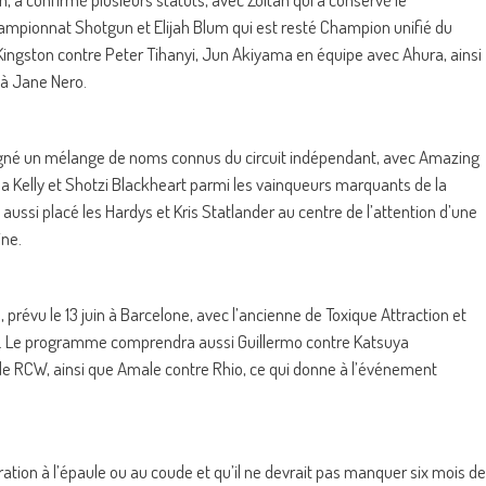
ampionnat Shotgun et Elijah Blum qui est resté Champion unifié du
ingston contre Peter Tihanyi, Jun Akiyama en équipe avec Ahura, ainsi
 à Jane Nero.
aligné un mélange de noms connus du circuit indépendant, avec Amazing
la Kelly et Shotzi Blackheart parmi les vainqueurs marquants de la
aussi placé les Hardys et Kris Statlander au centre de l’attention d’une
ine.
évu le 13 juin à Barcelone, avec l’ancienne de Toxique Attraction et
che. Le programme comprendra aussi Guillermo contre Katsuya
 RCW, ainsi que Amale contre Rhio, ce qui donne à l’événement
ration à l’épaule ou au coude et qu’il ne devrait pas manquer six mois de