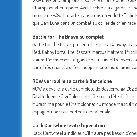
Championnat européen, Axel Tischer qui a gardé le Ch
monde de wXw. La carte a aussi mis en vedette Eddie K
que Dani Luna dans un combat au collier de chien face
Battle For The Brave au complet
Battle For The Brave, présenté le 6 juin à Rahway, a 
Red, Gabby Forza, The Rascalz, Marcus Mathers, Priscil
soirée. L’événement, organisé pour Tunnel to Towers, a 
carte très orientée scène indépendante nord-américa
RCW verrouille sa carte à Barcelone
RCW a dévoilé la carte complète de Gascomania 2026, pr
Fatal Influence Gigi Dolin contre Gema en tête d’affi
Murashima pour le Championnat du monde masculin de
espagnol une vraie portée internationale.
Jack Cartwheel évite l’opération
Jack Cartwheel a indiqué qu’il n’aura pas besoin d’opé