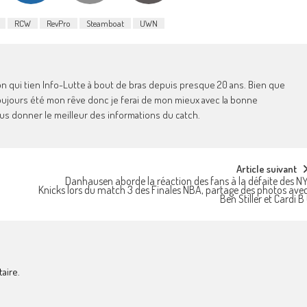
RCW
RevPro
Steamboat
UWN
Jason qui tien Info-Lutte à bout de bras depuis presque 20 ans. Bien que
 toujours été mon rêve donc je ferai de mon mieux avec la bonne
us donner le meilleur des informations du catch.
Article suivant
Danhausen aborde la réaction des fans à la défaite des N
Knicks lors du match 3 des Finales NBA, partage des photos ave
Ben Stiller et Cardi B 
aire.