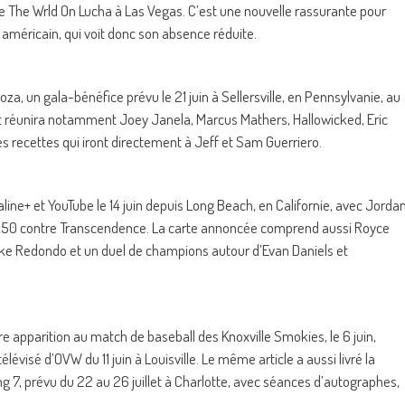
de The Wrld On Lucha à Las Vegas. C’est une nouvelle rassurante pour
t américain, qui voit donc son absence réduite.
a, un gala-bénéfice prévu le 21 juin à Sellersville, en Pennsylvanie, au
nt réunira notamment Joey Janela, Marcus Mathers, Hallowicked, Eric
es recettes qui iront directement à Jeff et Sam Guerriero.
ine+ et YouTube le 14 juin depuis Long Beach, en Californie, avec Jorda
5150 contre Transcendence. La carte annoncée comprend aussi Royce
ake Redondo et un duel de champions autour d’Evan Daniels et
e apparition au match de baseball des Knoxville Smokies, le 6 juin,
visé d’OVW du 11 juin à Louisville. Le même article a aussi livré la
g 7, prévu du 22 au 26 juillet à Charlotte, avec séances d’autographes,