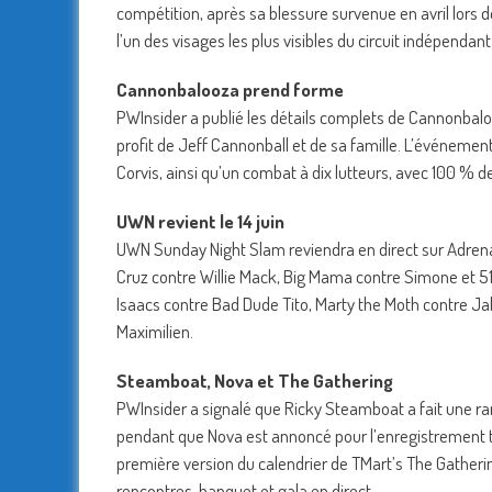
compétition, après sa blessure survenue en avril lors 
l’un des visages les plus visibles du circuit indépendan
Cannonbalooza prend forme
PWInsider a publié les détails complets de Cannonbalooz
profit de Jeff Cannonball et de sa famille. L’événeme
Corvis, ainsi qu’un combat à dix lutteurs, avec 100 % d
UWN revient le 14 juin
UWN Sunday Night Slam reviendra en direct sur Adrenal
Cruz contre Willie Mack, Big Mama contre Simone et 
Isaacs contre Bad Dude Tito, Marty the Moth contre J
Maximilien.
Steamboat, Nova et The Gathering
PWInsider a signalé que Ricky Steamboat a fait une rar
pendant que Nova est annoncé pour l’enregistrement télé
première version du calendrier de TMart’s The Gatherin
rencontres, banquet et gala en direct.