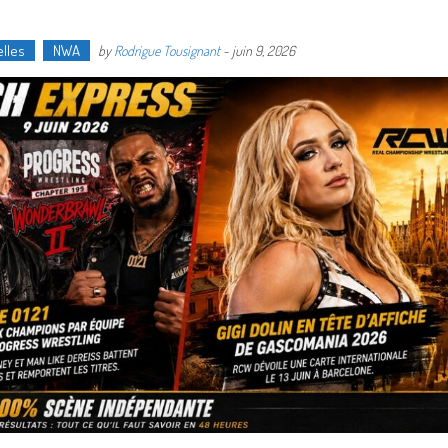
lles
NWA
by
Rodrigue Tousignant
-
juin 9, 2026