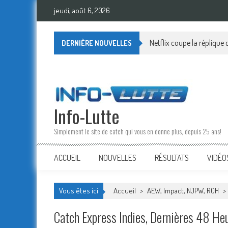
Skip
jeudi, août 6, 2026
to
content
Netflix coupe la réplique
DERNIÈRE NOUVELLES
Info-Lutte
Simplement le site de catch qui vous en donne plus, depuis 25 ans!
ACCUEIL
NOUVELLES
RÉSULTATS
VIDÉO
Vous êtes ici
Accueil
>
AEW, Impact, NJPW, ROH
>
Catch Express Indies, Dernières 48 He