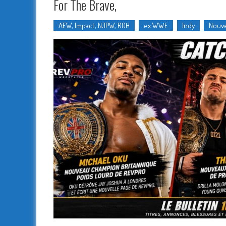
For The Brave,
AEW, Impact, NJPW, ROH
ex WWE
Indy
Nouve