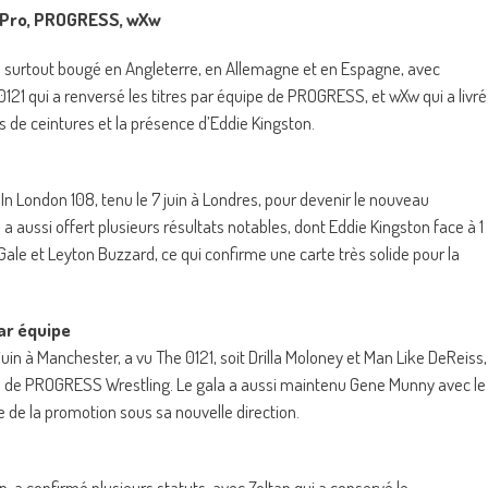
evPro, PROGRESS, wXw
a surtout bougé en Angleterre, en Allemagne et en Espagne, avec
0121 qui a renversé les titres par équipe de PROGRESS, et wXw qui a livré
de ceintures et la présence d’Eddie Kingston.
n London 108, tenu le 7 juin à Londres, pour devenir le nouveau
 aussi offert plusieurs résultats notables, dont Eddie Kingston face à 1
Gale et Leyton Buzzard, ce qui confirme une carte très solide pour la
r équipe
in à Manchester, a vu The 0121, soit Drilla Moloney et Man Like DeReiss,
pe de PROGRESS Wrestling. Le gala a aussi maintenu Gene Munny avec le
ve de la promotion sous sa nouvelle direction.
, a confirmé plusieurs statuts, avec Zoltan qui a conservé le