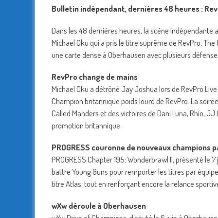
Bulletin indépendant, dernières 48 heures : R
Dans les 48 dernières heures, la scène indépendante 
Michael Oku qui a pris le titre suprême de RevPro, The 
une carte dense à Oberhausen avec plusieurs défenses 
RevPro change de mains
Michael Oku a détrôné Jay Joshua lors de RevPro Live I
Champion britannique poids lourd de RevPro. La soirée a
Called Manders et des victoires de Dani Luna, Rhio, JJ 
promotion britannique.
PROGRESS couronne de nouveaux champions pa
PROGRESS Chapter 195: Wonderbrawl II, présenté le 7 ju
battre Young Guns pour remporter les titres par équi
titre Atlas, tout en renforçant encore la relance sporti
wXw déroule à Oberhausen
wXw Drive of Champions, disputé le 6 juin à Oberhausen