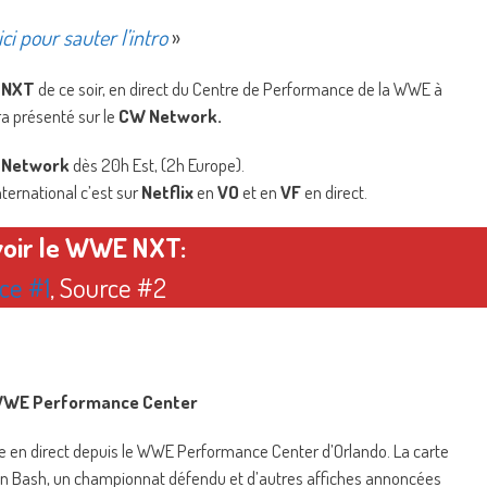
ici pour sauter l’intro
»
 NXT
de ce soir, en direct du Centre de Performance de la WWE à
ra présenté sur le
CW Network.
 Network
dès 20h Est, (2h Europe).
International c’est sur
Netflix
en
VO
et en
VF
en direct.
voir le WWE NXT:
ce #1
, Source #2
u WWE Performance Center
 en direct depuis le WWE Performance Center d’Orlando. La carte
an Bash, un championnat défendu et d’autres affiches annoncées