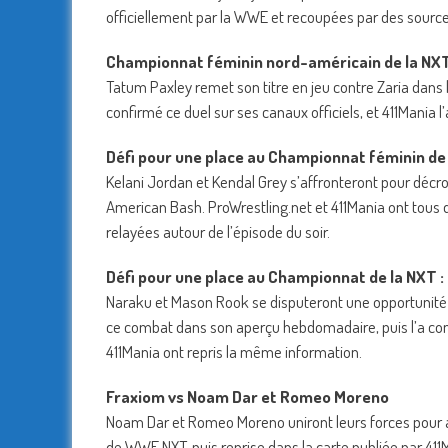
officiellement par la WWE et recoupées par des source
Championnat féminin nord-américain de la NXT 
Tatum Paxley remet son titre en jeu contre Zaria dans 
confirmé ce duel sur ses canaux officiels, et 411Mania l
Défi pour une place au Championnat féminin de 
Kelani Jordan et Kendal Grey s’affronteront pour déc
American Bash. ProWrestling.net et 411Mania ont tous 
relayées autour de l’épisode du soir.
Défi pour une place au Championnat de la NXT 
Naraku et Mason Rook se disputeront une opportunit
ce combat dans son aperçu hebdomadaire, puis l’a conf
411Mania ont repris la même information.
Fraxiom vs Noam Dar et Romeo Moreno
Noam Dar et Romeo Moreno uniront leurs forces pour af
de WWE NXT, puis reprise dans la carte publiée par 411