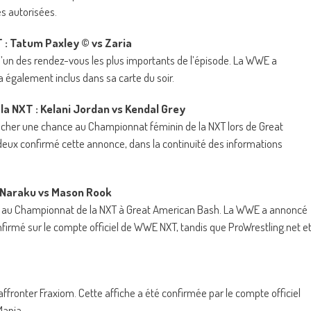
s autorisées.
: Tatum Paxley © vs Zaria
l’un des rendez-vous les plus importants de l’épisode. La WWE a
’a également inclus dans sa carte du soir.
la NXT : Kelani Jordan vs Kendal Grey
rocher une chance au Championnat féminin de la NXT lors de Great
deux confirmé cette annonce, dans la continuité des informations
: Naraku vs Mason Rook
é au Championnat de la NXT à Great American Bash. La WWE a annoncé
irmé sur le compte officiel de WWE NXT, tandis que ProWrestling.net e
fronter Fraxiom. Cette affiche a été confirmée par le compte officiel
Mania.