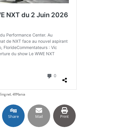
ng.net, 411Mania
Share
Mail
Print