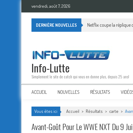
Skip
vendredi, août 7, 2026
to
content
Netflix coupe la réplique
DERNIÈRE NOUVELLES
Info-Lutte
Simplement le site de catch qui vous en donne plus, depuis 25 ans!
ACCUEIL
NOUVELLES
RÉSULTATS
VIDÉO
Vous êtes ici
Accueil
>
Résultats
>
carte
>
Avan
Avant-Goût Pour Le WWE NXT Du 9 Jui