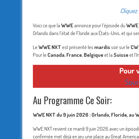
Cliquez 
Voici ce que la
WWE
annonce pour l’épisode du
WWE
Orlando dans l’état de Floride aux États-Unis, et qui se
Le
WWE NXT
est présenté les
mardis
soir sur le
CW
Pour le
Canada
,
France
,
Belgique
et la
Suisse
et l’
Pour 
Sour
Au Programme Ce Soir:
WWE NXT du 9 juin 2026 : Orlando, Floride, a
WWE NXT revient ce mardi 9 juin 2026 avec un épisode
confirmée met déjà en jeu une place au Great Americ