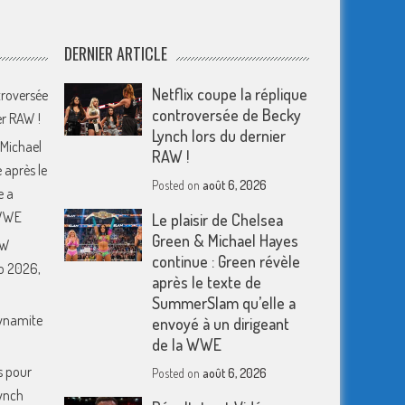
DERNIER ARTICLE
Netflix coupe la réplique
troversée
controversée de Becky
er RAW !
Lynch lors du dernier
 Michael
RAW !
 après le
Posted on
août 6, 2026
e a
 WWE
Le plaisir de Chelsea
Green & Michael Hayes
EW
continue : Green révèle
o 2026,
après le texte de
SummerSlam qu’elle a
Dynamite
envoyé à un dirigeant
de la WWE
s pour
Posted on
août 6, 2026
ynch