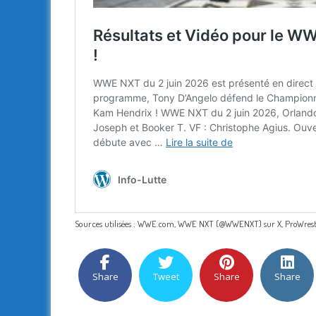
Sources utilisées : WWE.com, WWE NXT (@WWENXT) sur X, ProWrestli
Share
Tweet
Share
Share