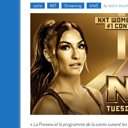
carte
NXT
Streaming
WWE
by
Watch Wrestl
«
La Preview et le programme de la soirée suivent les i