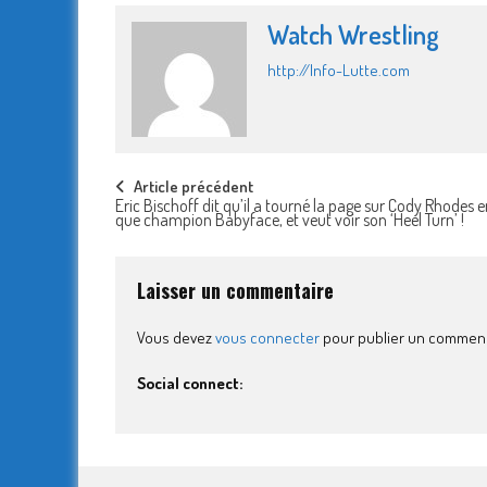
Watch Wrestling
http://Info-Lutte.com
Post
Article précédent
Eric Bischoff dit qu’il a tourné la page sur Cody Rhodes e
que champion Babyface, et veut voir son ‘Heel Turn’ !
navigation
Laisser un commentaire
Vous devez
vous connecter
pour publier un comment
Social connect: