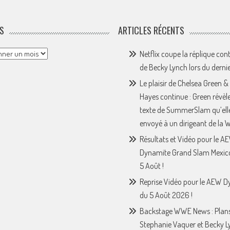
S
ARTICLES RÉCENTS
Netflix coupe la réplique con
de Becky Lynch lors du derni
Le plaisir de Chelsea Green &
Hayes continue : Green révèle
texte de SummerSlam qu’ell
envoyé à un dirigeant de la
Résultats et Vidéo pour le A
Dynamite Grand Slam Mexic
5 Août !
Reprise Vidéo pour le AEW 
du 5 Août 2026 !
Backstage WWE News : Plan
Stephanie Vaquer et Becky L