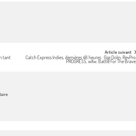
Article suivant
n tant
Catch Express Indies, dernières 48 heures : Gigi Dolin, RevPro
PROGRESS, wXw, Battle For The Brave
aire.