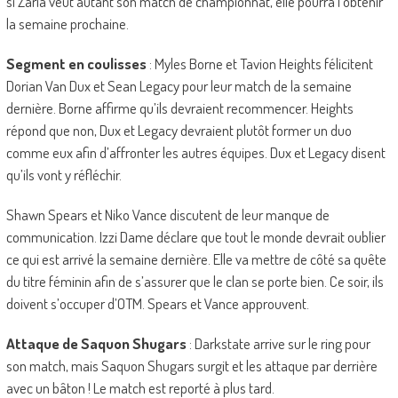
si Zaria veut autant son match de championnat, elle pourra l’obtenir
la semaine prochaine.
Segment en coulisses
: Myles Borne et Tavion Heights félicitent
Dorian Van Dux et Sean Legacy pour leur match de la semaine
dernière. Borne affirme qu’ils devraient recommencer. Heights
répond que non, Dux et Legacy devraient plutôt former un duo
comme eux afin d’affronter les autres équipes. Dux et Legacy disent
qu’ils vont y réfléchir.
Shawn Spears et Niko Vance discutent de leur manque de
communication. Izzi Dame déclare que tout le monde devrait oublier
ce qui est arrivé la semaine dernière. Elle va mettre de côté sa quête
du titre féminin afin de s’assurer que le clan se porte bien. Ce soir, ils
doivent s’occuper d’OTM. Spears et Vance approuvent.
Attaque de Saquon Shugars
: Darkstate arrive sur le ring pour
son match, mais Saquon Shugars surgit et les attaque par derrière
avec un bâton ! Le match est reporté à plus tard.