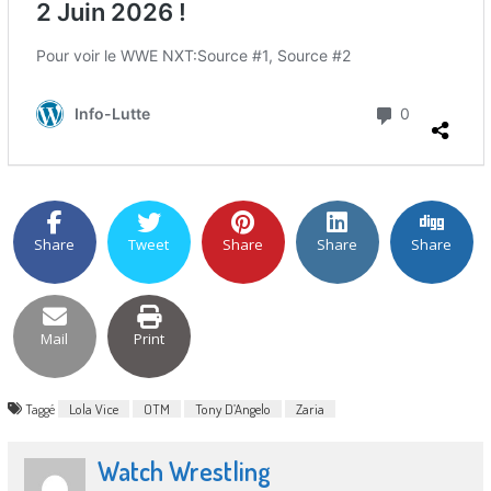
Share
Tweet
Share
Share
Share
Mail
Print
Taggé
Lola Vice
OTM
Tony D’Angelo
Zaria
Watch Wrestling