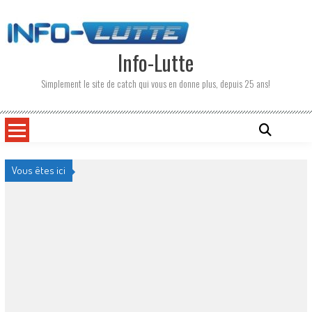
Skip
to
content
Info-Lutte
Simplement le site de catch qui vous en donne plus, depuis 25 ans!
Vous êtes ici