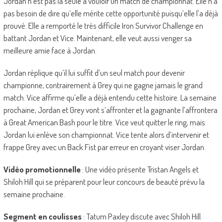
Jordan n’est pas la seule à vouloir un match de championnat. Elle n’a
pas besoin de dire qu’elle mérite cette opportunité puisqu’elle l’a déjà
prouvé. Elle a remporté le très difficile Iron Survivor Challenge en
battant Jordan et Vice. Maintenant, elle veut aussi venger sa
meilleure amie face à Jordan.
Jordan réplique qu’il lui suffit d’un seul match pour devenir
championne, contrairement à Grey qui ne gagne jamais le grand
match. Vice affirme qu’elle a déjà entendu cette histoire. La semaine
prochaine, Jordan et Grey vont s’affronter et la gagnante l’affrontera
à Great American Bash pour le titre. Vice veut quitter le ring, mais
Jordan lui enlève son championnat. Vice tente alors d’intervenir et
frappe Grey avec un Back Fist par erreur en croyant viser Jordan.
Vidéo promotionnelle
: Une vidéo présente Tristan Angels et
Shiloh Hill qui se préparent pour leur concours de beauté prévu la
semaine prochaine.
Segment en coulisses
: Tatum Paxley discute avec Shiloh Hill.