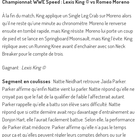
Championnat WWE Speed : Lexis King © vs Romeo Moreno
À la fin du match, King applique un Single Leg Crab sur Moreno alors
qu’il ne reste qu’une minute au chronomètre. Moreno le renverse
ensuite en tombé rapide, mais King résiste. Moreno lui porte un coup
de pied et se lance en Springboard Moonsault, mais King l’évite. King
réplique avec un Running Knee avant d’enchaîner avec son Neck
Breaker pour le compte de trois.
Gagnant :
Lexis King ©
Segment en coulisses
: Nattie Neidhart retrouve Jaida Parker.
Parker affirme qu’enfin Nattie vient lui parler. Nattie répond qu’elle ne
croyait pas que le fait de la qualifier de faible l’affecterait autant.
Parker rappelle qu’elle a battu son élève sans difficulté. Nattie
répond que si cette dernière avait reçu davantage d’entraînement au
Donjon Hart, elle l’aurait facilement battue. Selon elle, la performance
de Parker était médiocre. Parker affirme qu’elle n’a pas le temps
pour ça et qu’elles peuvent régler leurs comptes dehors ou sur le