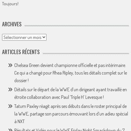
Toujours!
ARCHIVES
Archives
ARTICLES RÉCENTS
Chelsea Green devient championne officielle et pas intérimaire.
Ce qui a changé pour Rhea Ripley, tous les détails complet sur le
dossier !
Détails sur le départ de la WWE d’un dirigeant ayant travaillé en
étroite collaboration avec Paul ‘Triple H’ Levesque !
Tatum Paxley réagit après ses débuts dans le roster principal de
la WWE, partage son parcours émouvant lors d’un adieu spécial
à NXT
Résultats et Vidéo pour le WWE Friday Night Smackdown du 7