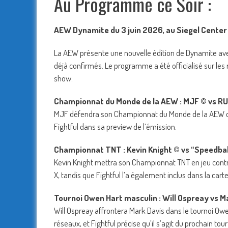
Au Programme ce Soir :
AEW Dynamite du 3 juin 2026, au Siegel Center 
La AEW présente une nouvelle édition de Dynamite av
déjà confirmés. Le programme a été officialisé sur le
show.
Championnat du Monde de la AEW : MJF © vs R
MJF défendra son Championnat du Monde de la AEW cont
Fightful dans sa preview de l’émission.
Championnat TNT : Kevin Knight © vs “Speedbal
Kevin Knight mettra son Championnat TNT en jeu contre 
X, tandis que Fightful l’a également inclus dans la ca
Tournoi Owen Hart masculin : Will Ospreay vs M
Will Ospreay affrontera Mark Davis dans le tournoi Ow
réseaux, et Fightful précise qu’il s’agit du prochain to