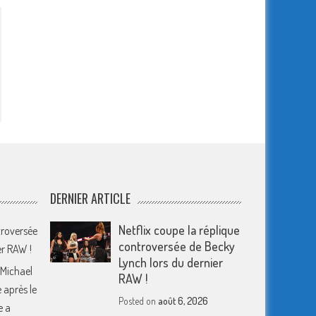
DERNIER ARTICLE
Netflix coupe la réplique
troversée
controversée de Becky
er RAW !
Lynch lors du dernier
 Michael
RAW !
 après le
Posted on
août 6, 2026
e a