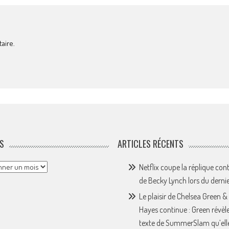
aire.
S
ARTICLES RÉCENTS
Netflix coupe la réplique con
de Becky Lynch lors du derni
Le plaisir de Chelsea Green &
Hayes continue : Green révèle
texte de SummerSlam qu’ell