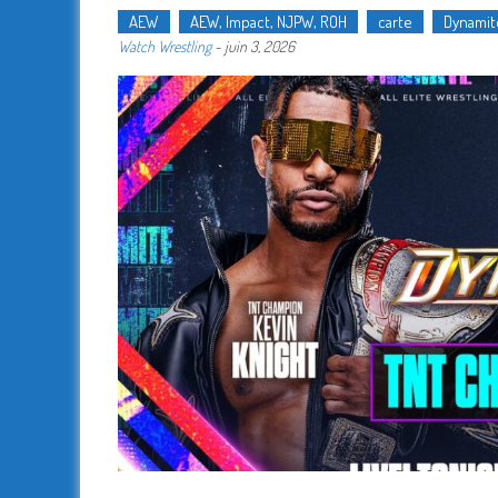
AEW
AEW, Impact, NJPW, ROH
carte
Dynamit
Watch Wrestling
-
juin 3, 2026