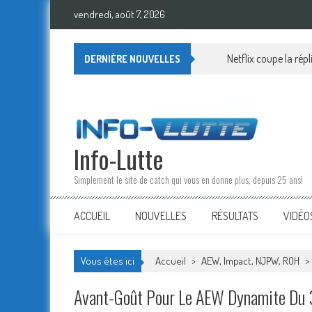
Skip
vendredi, août 7, 2026
to
content
Netflix coupe la rép
DERNIÈRE NOUVELLES
Info-Lutte
Simplement le site de catch qui vous en donne plus, depuis 25 ans!
ACCUEIL
NOUVELLES
RÉSULTATS
VIDÉO
Vous êtes ici
Accueil
>
AEW, Impact, NJPW, ROH
>
Avant-Goût Pour Le AEW Dynamite Du 3