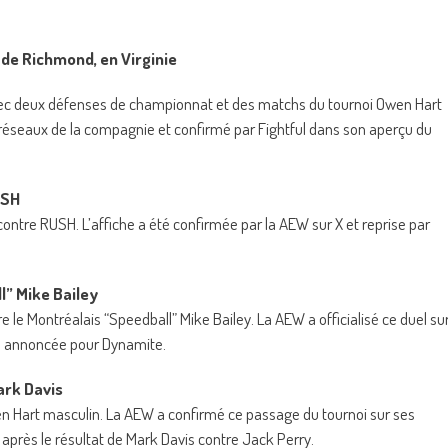
de Richmond, en Virginie
ec deux défenses de championnat et des matchs du tournoi Owen Hart
s réseaux de la compagnie et confirmé par Fightful dans son aperçu du
USH
re RUSH. L’affiche a été confirmée par la AEW sur X et reprise par
l” Mike Bailey
le Montréalais “Speedball” Mike Bailey. La AEW a officialisé ce duel su
rte annoncée pour Dynamite.
ark Davis
en Hart masculin. La AEW a confirmé ce passage du tournoi sur ses
ur après le résultat de Mark Davis contre Jack Perry.