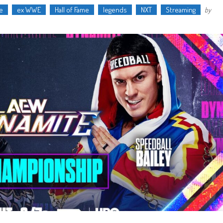
e
ex WWE
Hall of Fame
legends
NXT
Streaming
by