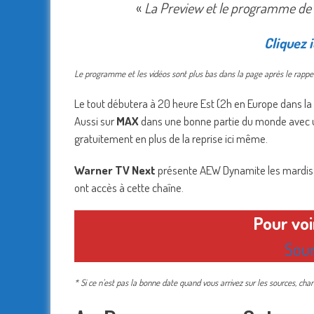
«
La Preview et le programme de la
Cliquez i
Le programme et les vidéos sont plus bas dans la page après le rappel
Le tout débutera à 20 heure Est (2h en Europe dans la n
Aussi sur
MAX
dans une bonne partie du monde avec un
gratuitement en plus de la reprise ici même.
Warner TV Next
présente AEW Dynamite les mardis à 
ont accès à cette chaîne.
Pour vo
Sour
* Si ce n’est pas la bonne date quand vous arrivez sur les sources, ch