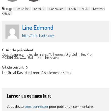
Taggé
Ben Stiller
Cardi B
Danhausen
ESPN
NBA
New York
Knicks
Line Edmond
http://Info-Lutte.com
Post
Article précédent
Catch Express Indies, dernières 48 heures : Gigi Dolin, RevPro,
navigation
PROGRESS, wXw, Battle For The Brave,
Article suivant
The Great Kasaki est mort à seulement 48 ans !
Laisser un commentaire
Vous devez
vous connecter
pour publier un commentaire.