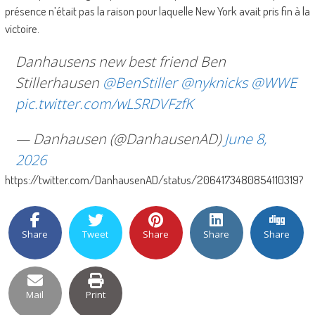
présence n’était pas la raison pour laquelle New York avait pris fin à la
victoire.
Danhausens new best friend Ben
Stillerhausen
@BenStiller
@nyknicks
@WWE
pic.twitter.com/wLSRDVFzfK
— Danhausen (@DanhausenAD)
June 8,
2026
https://twitter.com/DanhausenAD/status/2064173480854110319?
Share
Tweet
Share
Share
Share
Mail
Print