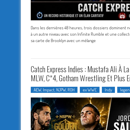
Dans les dernières 48 heures, trois dossiers dominent 
à un autre niveau avec son Infinite Rumble et une collec
sa carte de Brooklyn avec un mélange
Catch Express Indies : Mustafa Ali À L
MLW, C*4, Gotham Wrestling Et Plus E
AEW, Impact, NJPW, ROH
ex WWE
Indy
lege