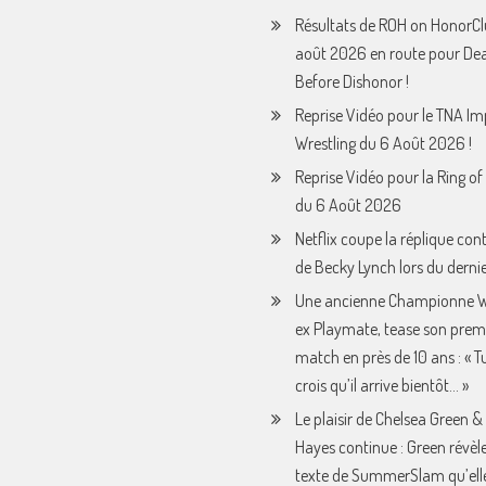
Résultats de ROH on HonorCl
août 2026 en route pour De
Before Dishonor !
Reprise Vidéo pour le TNA I
Wrestling du 6 Août 2026 !
Reprise Vidéo pour la Ring o
du 6 Août 2026
Netflix coupe la réplique con
de Becky Lynch lors du derni
Une ancienne Championne 
ex Playmate, tease son prem
match en près de 10 ans : « Tu 
crois qu’il arrive bientôt… »
Le plaisir de Chelsea Green &
Hayes continue : Green révèle
texte de SummerSlam qu’ell