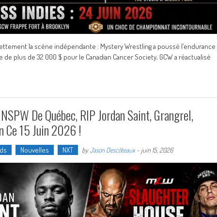
nettement la scène indépendante : Mystery Wrestling a poussé l’endurance
te de plus de 32 000 $ pour le Canadian Cancer Society, GCW a réactualisé
a NSPW De Québec, RIP Jordan Saint, Grangrel,
n Ce 15 Juin 2026 !
nds
Nouvelles
NXT
by
Jason Descôteaux
-
juin 15, 2026