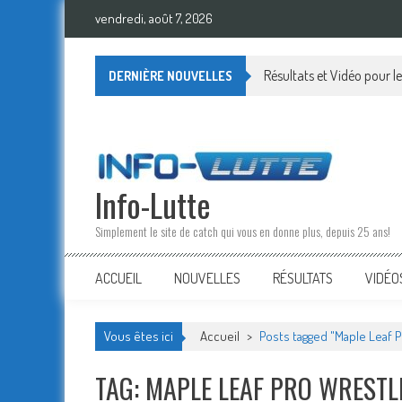
Skip
vendredi, août 7, 2026
to
content
Résultats et Vidéo pour
DERNIÈRE NOUVELLES
Info-Lutte
Simplement le site de catch qui vous en donne plus, depuis 25 ans!
ACCUEIL
NOUVELLES
RÉSULTATS
VIDÉO
Vous êtes ici
Accueil
>
Posts tagged "Maple Leaf P
TAG: MAPLE LEAF PRO WRESTL