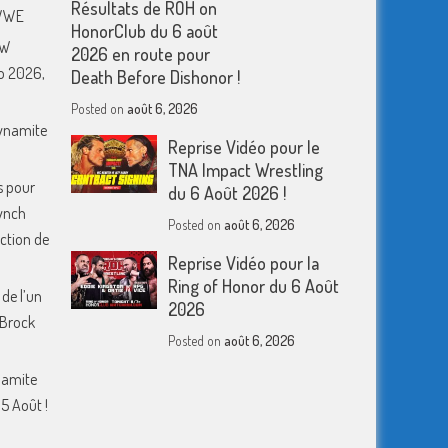
Résultats de ROH on
 WWE
HonorClub du 6 août
EW
2026 en route pour
o 2026,
Death Before Dishonor !
Posted on
août 6, 2026
Dynamite
Reprise Vidéo pour le
TNA Impact Wrestling
s pour
du 6 Août 2026 !
ynch
Posted on
août 6, 2026
action de
Reprise Vidéo pour la
Ring of Honor du 6 Août
 de l’un
2026
 Brock
Posted on
août 6, 2026
namite
5 Août !