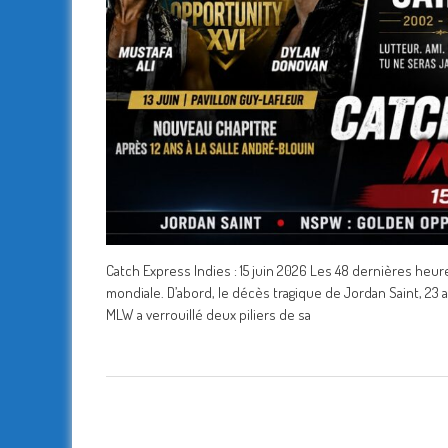
Catch Express Indies : 15 juin 2026 Les 48 dernières he
mondiale. D’abord, le décès tragique de Jordan Saint, 23
MLW a verrouillé deux piliers de sa