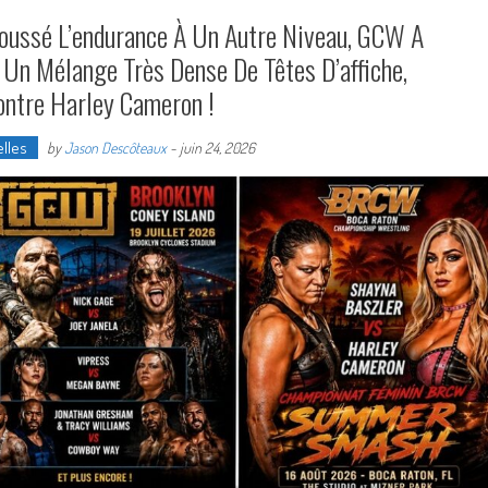
Poussé L’endurance À Un Autre Niveau, GCW A
 Un Mélange Très Dense De Têtes D’affiche,
ntre Harley Cameron !
lles
by
Jason Descôteaux
-
juin 24, 2026