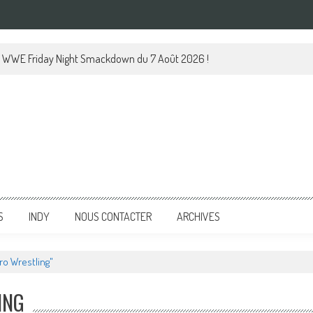
 le WWE Friday Night Smackdown du 7 Août 2026 !
S
INDY
NOUS CONTACTER
ARCHIVES
ro Wrestling"
ING