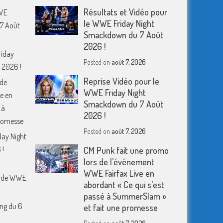
Résultats et Vidéo pour
WWE
le WWE Friday Night
7 Août
Smackdown du 7 Août
2026 !
riday
Posted on
août 7, 2026
 2026 !
Reprise Vidéo pour le
 de
WWE Friday Night
e en
Smackdown du 7 Août
 à
2026 !
romesse
Posted on
août 7, 2026
day Night
 !
CM Punk fait une promo
lors de l’événement
r
WWE Fairfax Live en
m de WWE
abordant « Ce qui s’est
passé à SummerSlam »
ing du 6
et fait une promesse