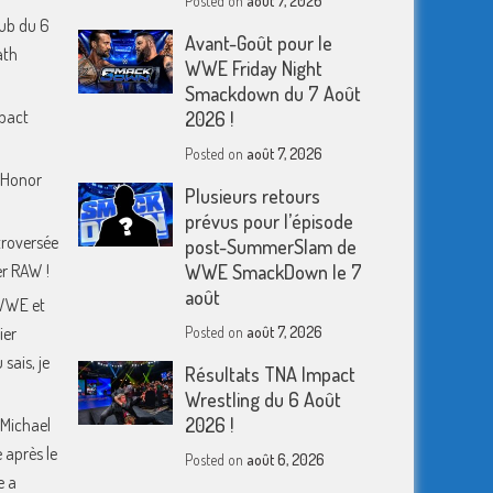
Posted on
août 7, 2026
ub du 6
Avant-Goût pour le
ath
WWE Friday Night
Smackdown du 7 Août
mpact
2026 !
Posted on
août 7, 2026
f Honor
Plusieurs retours
prévus pour l’épisode
troversée
post-SummerSlam de
er RAW !
WWE SmackDown le 7
août
WWE et
ier
Posted on
août 7, 2026
sais, je
Résultats TNA Impact
Wrestling du 6 Août
2026 !
 Michael
 après le
Posted on
août 6, 2026
e a