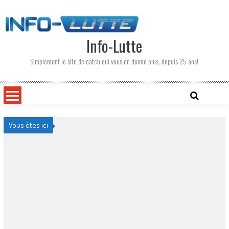
Skip
to
content
Info-Lutte
Simplement le site de catch qui vous en donne plus, depuis 25 ans!
Vous êtes ici