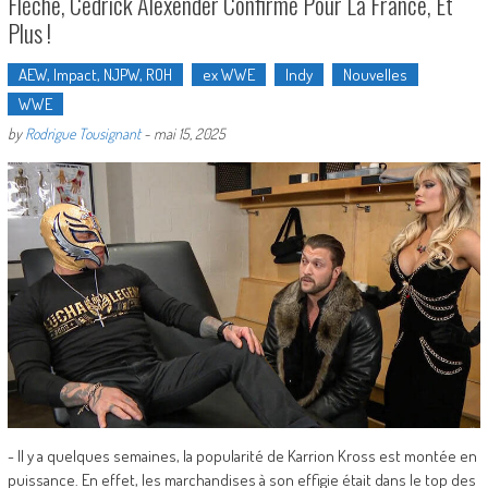
Flèche, Cedrick Alexender Confirmé Pour La France, Et
Plus !
AEW, Impact, NJPW, ROH
ex WWE
Indy
Nouvelles
WWE
by
Rodrigue Tousignant
-
mai 15, 2025
- Il y a quelques semaines, la popularité de Karrion Kross est montée en
puissance. En effet, les marchandises à son effigie était dans le top des