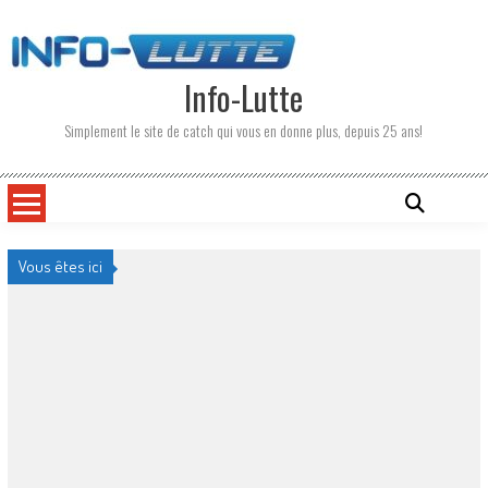
Skip
to
content
Info-Lutte
Simplement le site de catch qui vous en donne plus, depuis 25 ans!
Vous êtes ici