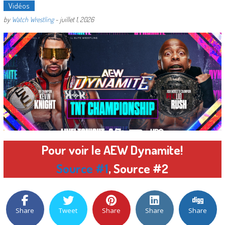
Vidéos
by
Watch Wrestling
-
juillet 1, 2026
Pour voir le AEW Dynamite!
Source #1
,
Source #2
Share
Tweet
Share
Share
Share