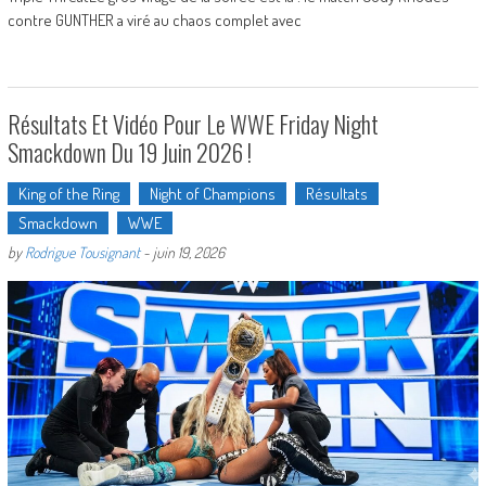
contre GUNTHER a viré au chaos complet avec
Résultats Et Vidéo Pour Le WWE Friday Night
Smackdown Du 19 Juin 2026 !
King of the Ring
Night of Champions
Résultats
Smackdown
WWE
by
Rodrigue Tousignant
-
juin 19, 2026