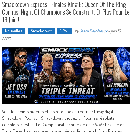
Smackdown Express : Finales King Et Queen Of The Ring
Connus, Night Of Champions Se Construit, Et Plus Pour Le
19 Juin !
Nouvelles
Smackdown
WWE
by
Jason Descôteaux
-
juin 19,
2026
Voici les points majeurs et les retombés du dernier Friday Night
Smackdown Pour voir Smackdown, cliquez ici. Pour les résultats
complets, c'est ici. Le Championnat incontesté de la WWE bascule en
Triple ThreatLe gros virage de la soirée est là : le match Cody Rhodes