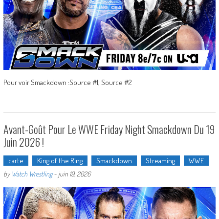
Pour voir Smackdown :Source #1, Source #2
Avant-Goût Pour Le WWE Friday Night Smackdown Du 19
Juin 2026 !
carte
King of the Ring
Smackdown
Streaming
WWE
by
Watch Wrestling
-
juin 19, 2026