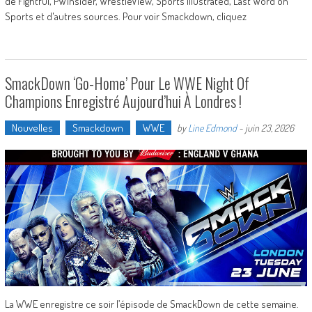
de Fightful, PWInsider, WrestleView, Sports Illustrated, Last Word on
Sports et d'autres sources. Pour voir Smackdown, cliquez
SmackDown ‘Go-Home’ Pour Le WWE Night Of
Champions Enregistré Aujourd’hui À Londres !
Nouvelles
Smackdown
WWE
by
Line Edmond
-
juin 23, 2026
La WWE enregistre ce soir l’épisode de SmackDown de cette semaine.