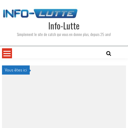
Skip
to
content
Info-Lutte
Simplement le site de catch qui vous en donne plus, depuis 25 ans!
Vous êtes ici