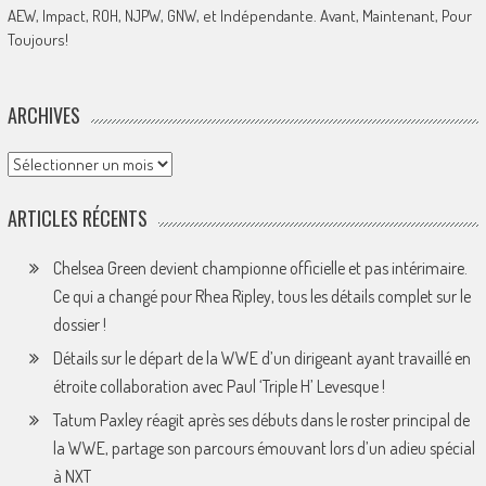
AEW, Impact, ROH, NJPW, GNW, et Indépendante. Avant, Maintenant, Pour
Toujours!
ARCHIVES
Archives
ARTICLES RÉCENTS
Chelsea Green devient championne officielle et pas intérimaire.
Ce qui a changé pour Rhea Ripley, tous les détails complet sur le
dossier !
Détails sur le départ de la WWE d’un dirigeant ayant travaillé en
étroite collaboration avec Paul ‘Triple H’ Levesque !
Tatum Paxley réagit après ses débuts dans le roster principal de
la WWE, partage son parcours émouvant lors d’un adieu spécial
à NXT