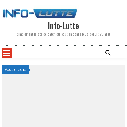
Skip
to
content
Info-Lutte
Simplement le site de catch qui vous en donne plus, depuis 25 ans!
Vous êtes ici