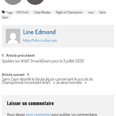
Taggé
CM Punk
Cody Rhodes
Night of Champions
raw
Sami
Zayn
Line Edmond
http://Info-Lutte.com
Post
Article précédent
Spoilers sur WWE SmackDown pour le 3 juillet 2026
navigation
Article suivant
Sami Zayn aborde le doute de soi concernant le succès du
Championnat Incontesté WWE : « Je serai honnête… »
Laisser un commentaire
Vous devez
vous connecter
pour publier un commentaire.