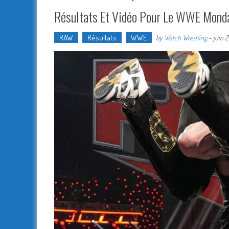
Résultats Et Vidéo Pour Le WWE Mond
RAW
Résultats
WWE
by
Watch Wrestling
-
juin 