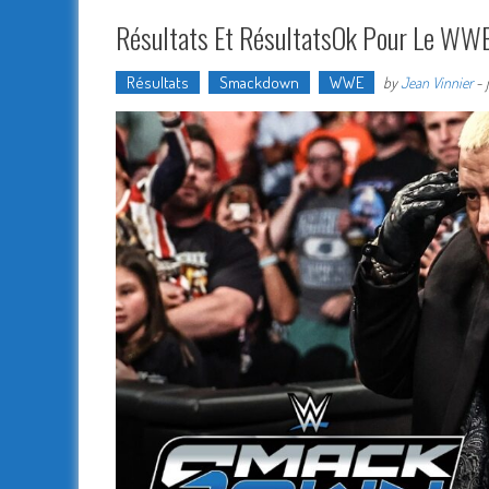
Résultats Et RésultatsOk Pour Le WW
Résultats
Smackdown
WWE
by
Jean Vinnier
-