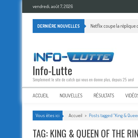
Skip
vendredi, août 7, 2026
to
content
Netflix coupe la réplique
DERNIÈRE NOUVELLES
Info-Lutte
Simplement le site de catch qui vous en donne plus, depuis 25 ans!
ACCUEIL
NOUVELLES
RÉSULTATS
VIDÉO
Vous êtes ici
Accueil
>
Posts tagged "King & Queen
TAG: KING & QUEEN OF THE RI