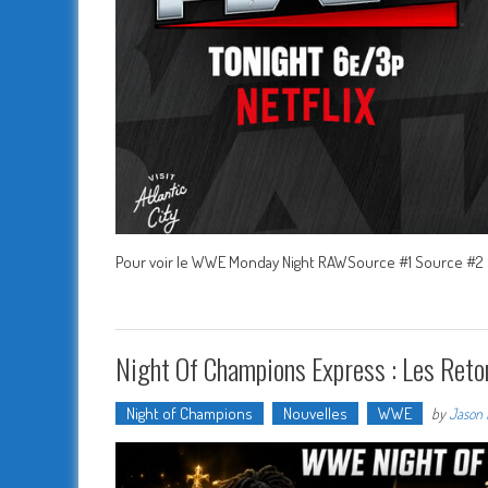
Pour voir le WWE Monday Night RAWSource #1 Source #2
Night Of Champions Express : Les Reto
Night of Champions
Nouvelles
WWE
by
Jason 