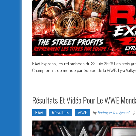
RAW Express, les retombées du 22 juin 2026 Les trois gros
Championnat du monde par équipe de la WWE, Lyra Valkyria 
Résultats Et Vidéo Pour Le WWE Mond
RAW
Résultats
WWE
by
Rodrigue Tousignant
-
j