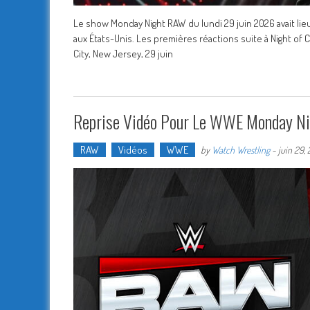
Le show Monday Night RAW du lundi 29 juin 2026 avait lieu
aux États-Unis. Les premières réactions suite à Night of 
City, New Jersey, 29 juin
Reprise Vidéo Pour Le WWE Monday Ni
RAW
Vidéos
WWE
by
Watch Wrestling
-
juin 29,