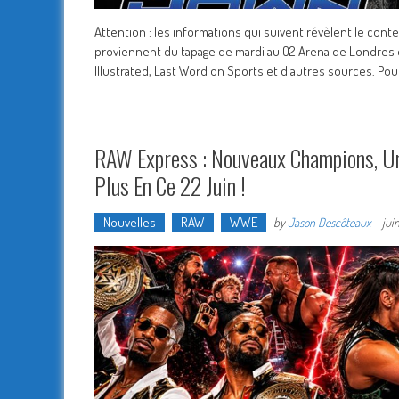
Attention : les informations qui suivent révèlent le cont
proviennent du tapage de mardi au O2 Arena de Londres et
Illustrated, Last Word on Sports et d'autres sources. Po
RAW Express : Nouveaux Champions, Un 
Plus En Ce 22 Juin !
Nouvelles
RAW
WWE
by
Jason Descôteaux
-
jui