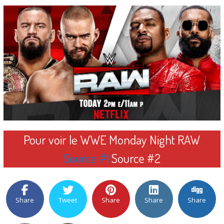
Pour voir le WWE Monday Night RAW
Source #1
Source #2
Share
Tweet
Share
Share
Share