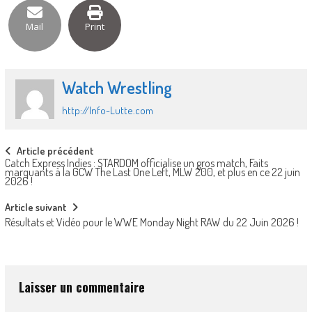
Mail
Print
Watch Wrestling
http://Info-Lutte.com
Post
Article précédent
Catch Express Indies : STARDOM officialise un gros match, Faits
navigation
marquants à la GCW The Last One Left, MLW 200, et plus en ce 22 juin
2026 !
Article suivant
Résultats et Vidéo pour le WWE Monday Night RAW du 22 Juin 2026 !
Laisser un commentaire