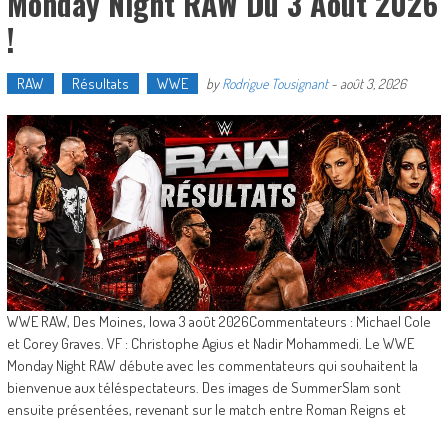
Monday Night RAW Du 3 Août 2026
!
RAW
Résultats
WWE
by
Rodrigue Tousignant
-
août 3, 2026
WWE RAW, Des Moines, Iowa 3 août 2026Commentateurs : Michael Cole
et Corey Graves. VF : Christophe Agius et Nadir Mohammedi. Le WWE
Monday Night RAW débute avec les commentateurs qui souhaitent la
bienvenue aux téléspectateurs. Des images de SummerSlam sont
ensuite présentées, revenant sur le match entre Roman Reigns et