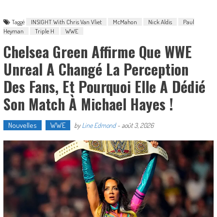
Taggé
INSIGHT With Chris Van Vliet
McMahon
Nick Aldis
Paul
Heyman
Triple H
WWE
Chelsea Green Affirme Que WWE
Unreal A Changé La Perception
Des Fans, Et Pourquoi Elle A Dédié
Son Match À Michael Hayes !
Nouvelles
WWE
by
Line Edmond
-
août 3, 2026