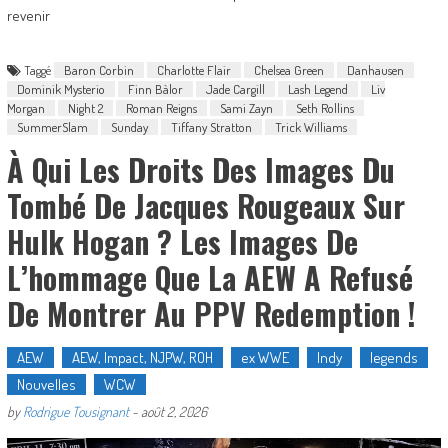
revenir
Taggé
Baron Corbin
Charlotte Flair
Chelsea Green
Danhausen
Dominik Mysterio
Finn Bàlor
Jade Cargill
Lash Legend
Liv
Morgan
Night 2
Roman Reigns
Sami Zayn
Seth Rollins
SummerSlam
Sunday
Tiffany Stratton
Trick Williams
À Qui Les Droits Des Images Du
Tombé De Jacques Rougeaux Sur
Hulk Hogan ? Les Images De
L’hommage Que La AEW A Refusé
De Montrer Au PPV Redemption !
AEW
AEW, Impact, NJPW, ROH
ex WWE
Indy
legends
Nouvelles
WCW
by
Rodrigue Tousignant
-
août 2, 2026