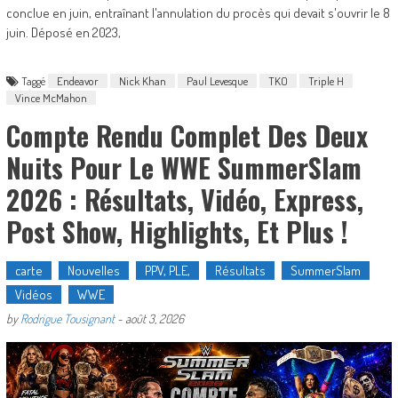
conclue en juin, entraînant l'annulation du procès qui devait s'ouvrir le 8
juin. Déposé en 2023,
Taggé
Endeavor
Nick Khan
Paul Levesque
TKO
Triple H
Vince McMahon
Compte Rendu Complet Des Deux
Nuits Pour Le WWE SummerSlam
2026 : Résultats, Vidéo, Express,
Post Show, Highlights, Et Plus !
carte
Nouvelles
PPV, PLE,
Résultats
SummerSlam
Vidéos
WWE
by
Rodrigue Tousignant
-
août 3, 2026