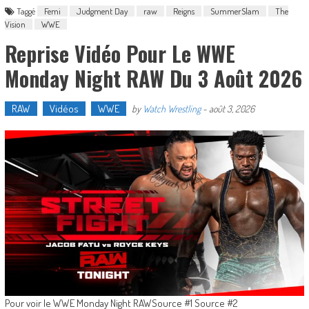
Taggé
Femi
Judgment Day
raw
Reigns
SummerSlam
The
Vision
WWE
Reprise Vidéo Pour Le WWE
Monday Night RAW Du 3 Août 2026
RAW
Vidéos
WWE
by
Watch Wrestling
-
août 3, 2026
Pour voir le WWE Monday Night RAWSource #1 Source #2