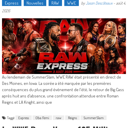
Express
Nouvelles
RAW
WWE
by
Jason Descôteaux
-
août 4,
2026
Au lendemain de SummerSlam, WWE RAW était présenté en direct de
Des Moines, en Iowa. La soirée a été marquée par les premières
conséquences du plus grand événement de l'été, le retour de Big Cass
après huit ans d'absence, une confrontation attendue entre Roman
Reigns et LA Knight, ainsi que
Taggé
Express
Oba Femi
raw
Reigns
SummerSlam