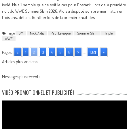
isolé. Mais il semble que ce soit le cas pour l’instant. Lors de la première
nuit du WWE SummerSlam 2026, Aldis a disputé son premier match en
trois ans, défiant Gunther lors de la première nuit des
Taggé
GM
Nick Aldis
Paul Levesque
SummerSlam
Triple
WWE
Pages:
«
1
2
3
4
5
6
7
...
1021
»
Posts
Articles plus anciens
navigation
Messages plus récents
VIDÉO PROMOTIONNEL ET PUBLICITÉ !