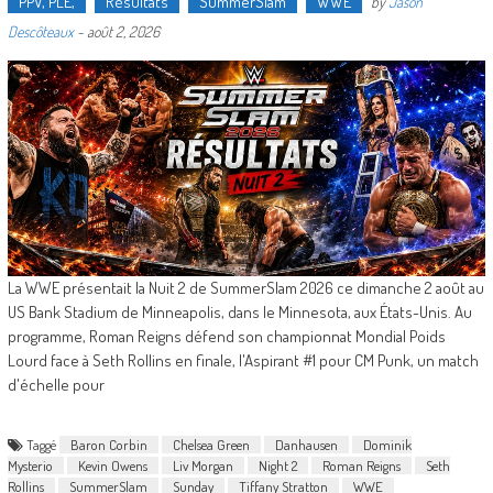
PPV, PLE,
Résultats
SummerSlam
WWE
by
Jason
Descôteaux
-
août 2, 2026
La WWE présentait la Nuit 2 de SummerSlam 2026 ce dimanche 2 août au
US Bank Stadium de Minneapolis, dans le Minnesota, aux États-Unis. Au
programme, Roman Reigns défend son championnat Mondial Poids
Lourd face à Seth Rollins en finale, l'Aspirant #1 pour CM Punk, un match
d'échelle pour
Taggé
Baron Corbin
Chelsea Green
Danhausen
Dominik
Mysterio
Kevin Owens
Liv Morgan
Night 2
Roman Reigns
Seth
Rollins
SummerSlam
Sunday
Tiffany Stratton
WWE