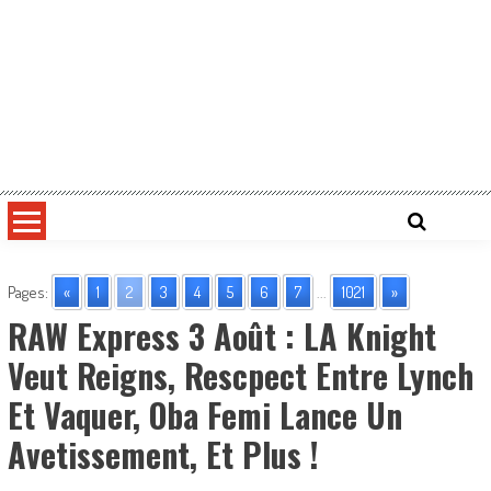
Pages:
«
1
2
3
4
5
6
7
...
1021
»
RAW Express 3 Août : LA Knight
Veut Reigns, Rescpect Entre Lynch
Et Vaquer, Oba Femi Lance Un
Avetissement, Et Plus !