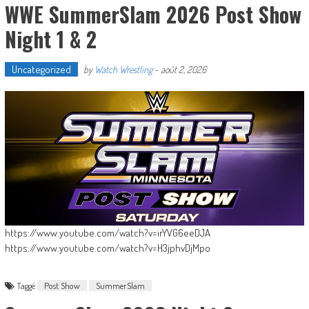
WWE SummerSlam 2026 Post Show
Night 1 & 2
Uncategorized
by
Watch Wrestling
-
août 2, 2026
https://www.youtube.com/watch?v=irYVG6eeDJA
https://www.youtube.com/watch?v=H3jphvDjMpo
Taggé
Post Show
SummerSlam