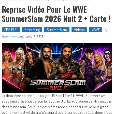
Reprise Vidéo Pour Le WWE
SummerSlam 2026 Nuit 2 + Carte !
PPV, PLE,
Streaming
SummerSlam
Vidéos
WWE
by
Watch Wrestling
-
août 2, 2026
La deuxième soirée du plus gros PLE de l'été à la WWE, SummerSlam
2026 sera présenté ce soir 1er août au U.S. Bank Stadium de Minneapolis
dans Minnesota. Pour une deuxième année consécutive, le plus grand
événement estival de la WWE sera disputé sur deux soirées, donc il faut