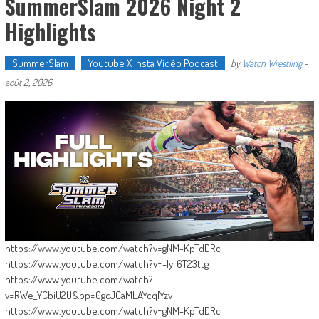
SummerSlam 2026 Night 2
Highlights
SummerSlam
Youtube X Insta Vidéo Podcast
by
Watch Wrestling
-
août 2, 2026
https://www.youtube.com/watch?v=gNM-KpTdDRc
https://www.youtube.com/watch?v=-Iy_6T23ttg
https://www.youtube.com/watch?
v=RWe_YCbiU2U&pp=0gcJCaMLAYcqIYzv
https://www.youtube.com/watch?v=gNM-KpTdDRc