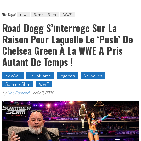
Taggé
raw
SummerSlam
WWE
Road Dogg S’interroge Sur La
Raison Pour Laquelle Le ‘push’ De
Chelsea Green À La WWE A Pris
Autant De Temps !
ex WWE
Hall of Fame
legends
Nouvelles
SummerSlam
WWE
by
Line Edmond
-
août 3, 2026