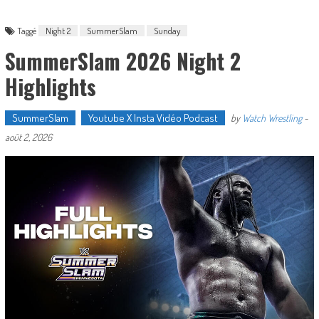
Taggé
Night 2
SummerSlam
Sunday
SummerSlam 2026 Night 2
Highlights
SummerSlam
Youtube X Insta Vidéo Podcast
by
Watch Wrestling
-
août 2, 2026