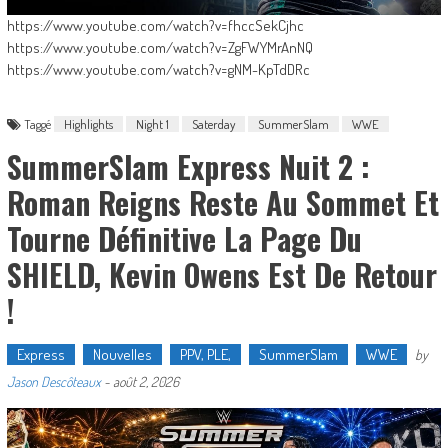
https://www.youtube.com/watch?v=fhccSekCjhc
https://www.youtube.com/watch?v=ZgFWYMrAnNQ
https://www.youtube.com/watch?v=gNM-KpTdDRc
Taggé
Highlights
Night 1
Saterday
SummerSlam
WWE
SummerSlam Express Nuit 2 :
Roman Reigns Reste Au Sommet Et
Tourne Définitive La Page Du
SHIELD, Kevin Owens Est De Retour
!
Express
Nouvelles
PPV, PLE,
SummerSlam
WWE
by
Jason Descôteaux
-
août 2, 2026