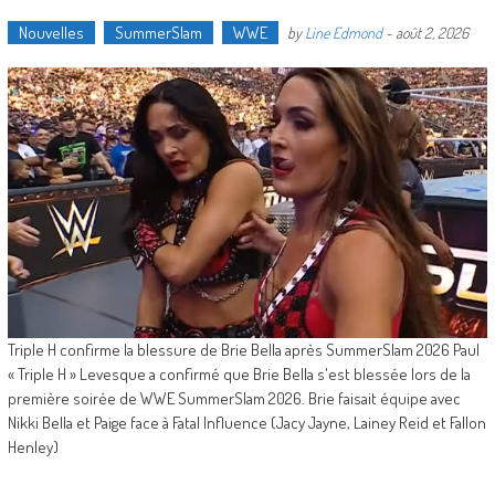
Nouvelles
SummerSlam
WWE
by
Line Edmond
-
août 2, 2026
Triple H confirme la blessure de Brie Bella après SummerSlam 2026 Paul
« Triple H » Levesque a confirmé que Brie Bella s'est blessée lors de la
première soirée de WWE SummerSlam 2026. Brie faisait équipe avec
Nikki Bella et Paige face à Fatal Influence (Jacy Jayne, Lainey Reid et Fallon
Henley)