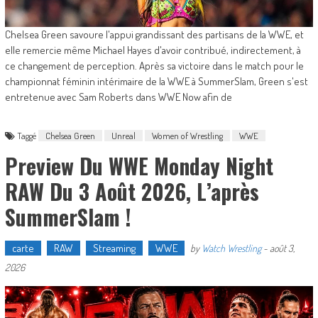
Chelsea Green savoure l'appui grandissant des partisans de la WWE, et
elle remercie même Michael Hayes d'avoir contribué, indirectement, à
ce changement de perception. Après sa victoire dans le match pour le
championnat féminin intérimaire de la WWE à SummerSlam, Green s'est
entretenue avec Sam Roberts dans WWE Now afin de
Taggé
Chelsea Green
Unreal
Women of Wrestling
WWE
Preview Du WWE Monday Night
RAW Du 3 Août 2026, L’après
SummerSlam !
carte
RAW
Streaming
WWE
by
Watch Wrestling
-
août 3,
2026