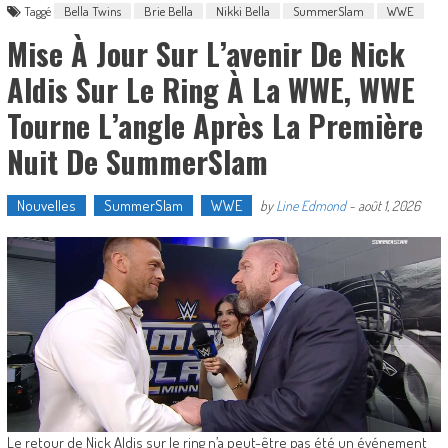
Taggé
Bella Twins
Brie Bella
Nikki Bella
SummerSlam
WWE
Mise À Jour Sur L’avenir De Nick
Aldis Sur Le Ring À La WWE, WWE
Tourne L’angle Après La Première
Nuit De SummerSlam
Nouvelles
SummerSlam
WWE
by
Line Edmond
-
août 1, 2026
Le retour de Nick Aldis sur le ring n’a peut-être pas été un événement