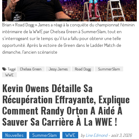
Brian « Road Dogg » James a réagi à la conquête du championnat féminin
intérimaire de la WWE par Chelsea Green à SummerSlam, tout en
s'interrogeant sur le temps qu'il lui a fallu pour obtenir une telle
opportunité. Après la victoire de Green dans le Ladder Match de
dimanche, l'ancien scénariste
Taggé
Chelsea Green
Jessy James
Road Dogg
SummerSlam
WWE
Kevin Owens Détaille Sa
Récupération Effrayante, Explique
Comment Randy Orton A Aidé À
Sauver Sa Carrière À La WWE !
Nouvelles
SummerSlam
WWE
by
Line Edmond
-
août 3, 2026