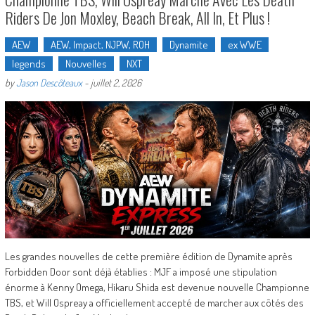
Riders De Jon Moxley, Beach Break, All In, Et Plus !
AEW
AEW, Impact, NJPW, ROH
Dynamite
ex WWE
legends
Nouvelles
NXT
by
Jason Descôteaux
-
juillet 2, 2026
Les grandes nouvelles de cette première édition de Dynamite après
Forbidden Door sont déjà établies : MJF a imposé une stipulation
énorme à Kenny Omega, Hikaru Shida est devenue nouvelle Championne
TBS, et Will Ospreay a officiellement accepté de marcher aux côtés des