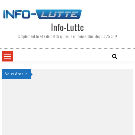
Skip
to
content
Info-Lutte
Simplement le site de catch qui vous en donne plus, depuis 25 ans!
Vous êtes ici